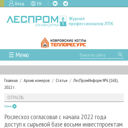
Вход
EN
☰ Меню
ГЛАВНАЯ
РУБРИКИ И ТЕМЫ
Главная
Архив номеров
Статьи
ЛесПромИнформ №6 (168),
РУБРИКИ ЖУРНАЛА
НОВОСТИ
2022 г.
ЛЕСНОЕ ХОЗЯЙСТВО
КАЛЕНДАРЬ СОБЫТИЙ
ПРОЕКТЫ ЛПИ
ОТРАСЛЬ
ЛЕСОЗАГОТОВКА
НОВОСТИ ЛПК
АНАЛИТИКА
АРХИВ
Отрасль
ЛЕСОПИЛЕНИЕ
НОВОСТИ ЖУРНАЛА
ПРЕДПРИЯТИЯ ЛПК
АРХИВ ЖУРНАЛОВ
О ЖУРНАЛЕ
Рослесхоз согласовал с начала 2022 года
ДЕРЕВООБРАБОТКА
НОВОСТИ КОМПАНИЙ
ЛЕСНЫЕ РЕГИОНЫ РОССИИ
СТАТЬИ
доступ к сырьевой базе восьми инвестпроектам
ПОДПИСКА
РЕКЛАМОДАТЕЛЯМ