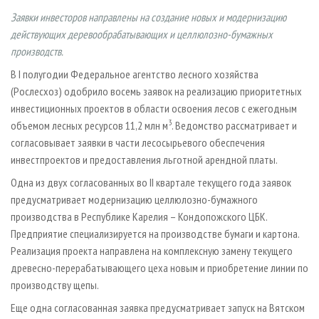
СУШКА ДРЕВЕСИНЫ
ПЕРСОНЫ
КОНТАКТЫ
РЕКЛАМА
Заявки инвесторов направлены на создание новых и модернизацию
ПРОИЗВОДСТВО ДРЕВЕСНЫХ ПЛИТ
МОБИЛЬНЫЕ ВЫСТАВКИ
действующих деревообрабатывающих и целлюлозно-бумажных
РЕКЛАМА НА САЙТЕ
производств.
ДЕРЕВЯННОЕ ДОМОСТРОЕНИЕ
ОФИЦИАЛЬНЫЕ ДЕЛЕГАЦИИ
В I полугодии Федеральное агентство лесного хозяйства
ПРОИЗВОДСТВО МЕБЕЛИ
ПРИОРИТЕТНЫЕ ИНВЕСТПРОЕКТЫ
(Рослесхоз) одобрило восемь заявок на реализацию приоритетных
БИОЭНЕРГЕТИКА
RUSSIAN FORESTRY REVIEW
инвестиционных проектов в области освоения лесов с ежегодным
3
объемом лесных ресурсов 11,2 млн м
. Ведомство рассматривает и
ЦБП
ГАЗЕТА ЛЕСПРОМФОРУМ
согласовывает заявки в части лесосырьевого обеспечения
ИНСТРУМЕНТ И МАТЕРИАЛЫ
БИБЛИОТЕКА СПЕЦИАЛИСТА
инвестпроектов и предоставления льготной арендной платы.
Одна из двух согласованных во II квартале текущего года заявок
предусматривает модернизацию целлюлозно-бумажного
производства в Республике Карелия – Кондопожского ЦБК.
Предприятие специализируется на производстве бумаги и картона.
Реализация проекта направлена на комплексную замену текущего
древесно-перерабатывающего цеха новым и приобретение линии по
производству щепы.
Еще одна согласованная заявка предусматривает запуск на Вятском