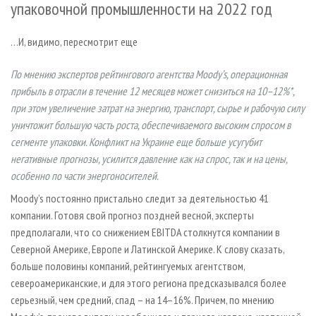
упаковочной промышленности на 2022 год
СУШКА ДРЕВЕСИНЫ
ПЕРСОНЫ
КОНТАКТЫ
РЕКЛАМА
ПРОИЗВОДСТВО ДРЕВЕСНЫХ ПЛИТ
МОБИЛЬНЫЕ ВЫСТАВКИ
РЕКЛАМА НА САЙТЕ
…И, видимо, пересмотрит еще
ДЕРЕВЯННОЕ ДОМОСТРОЕНИЕ
ОФИЦИАЛЬНЫЕ ДЕЛЕГАЦИИ
По мнению экспертов рейтингового агентства Moody’s, операционная
ПРОИЗВОДСТВО МЕБЕЛИ
ПРИОРИТЕТНЫЕ ИНВЕСТПРОЕКТЫ
прибыль в отрасли в течение 12 месяцев может снизиться на 10–12%*,
БИОЭНЕРГЕТИКА
RUSSIAN FORESTRY REVIEW
при этом увеличение затрат на энергию, транспорт, сырье и рабочую силу
уничтожит большую часть роста, обеспечиваемого высоким спросом в
ЦБП
ГАЗЕТА ЛЕСПРОМФОРУМ
сегменте упаковки. Конфликт на Украине еще больше усугубит
ИНСТРУМЕНТ И МАТЕРИАЛЫ
БИБЛИОТЕКА СПЕЦИАЛИСТА
негативные прогнозы, усилится давление как на спрос, так и на цены,
особенно по части энергоносителей.
Moody’s постоянно пристально следит за деятельностью 41
компании. Готовя свой прогноз поздней весной, эксперты
предполагали, что со снижением EBITDA столкнутся компании в
Северной Америке, Европе и Латинской Америке. К слову сказать,
больше половины компаний, рейтингуемых агентством,
североамериканские, и для этого региона предсказывался более
серьезный, чем средний, спад – на 14–16%. Причем, по мнению