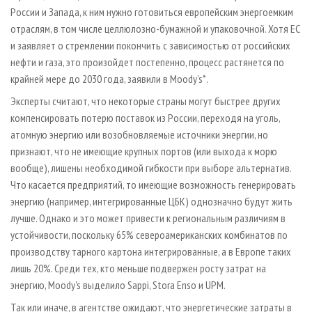
России и Запада, к ним нужно готовиться европейским энергоемким
отраслям, в том числе целлюлозно-бумажной и упаковочной. Хотя ЕС
и заявляет о стремлении покончить с зависимостью от российских
нефти и газа, это произойдет постепенно, процесс растянется по
крайней мере до 2030 года, заявили в Moody’s*.
Эксперты считают, что некоторые страны могут быстрее других
компенсировать потерю поставок из России, переходя на уголь,
атомную энергию или возобновляемые источники энергии, но
признают, что не имеющие крупных портов (или выхода к морю
вообще), лишены необходимой гибкости при выборе альтернатив.
Что касается предприятий, то имеющие возможность генерировать
энергию (например, интегрированные ЦБК) однозначно будут жить
лучше. Однако и это может привести к региональным различиям в
устойчивости, поскольку 65% североамериканских комбинатов по
производству тарного картона интегрированные, а в Европе таких
лишь 20%. Среди тех, кто меньше подвержен росту затрат на
энергию, Moody's выделило Sappi, Stora Enso и UPM.
Так или иначе, в агентстве ожидают, что энергетические затраты в