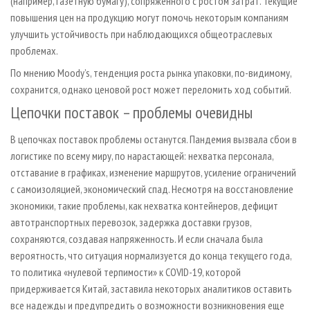
(например, газетную бумагу), сопряженного с ростом затрат. Текущие
повышения цен на продукцию могут помочь некоторым компаниям
улучшить устойчивость при наблюдающихся общеотраслевых
проблемах.
По мнению Moody’s, тенденция роста рынка упаковки, по-видимому,
сохранится, однако ценовой рост может переломить ход событий.
Цепочки поставок – проблемы очевидны
В цепочках поставок проблемы останутся. Пандемия вызвала сбои в
логистике по всему миру, по нарастающей: нехватка персонала,
отставание в графиках, изменение маршрутов, усиление ограничений
с самоизоляцией, экономический спад. Несмотря на восстановление
экономики, такие проблемы, как нехватка контейнеров, дефицит
автотранспортных перевозок, задержка доставки грузов,
сохраняются, создавая напряженность. И если сначала была
вероятность, что ситуация нормализуется до конца текущего года,
то политика «нулевой терпимости» к COVID-19, которой
придерживается Китай, заставила некоторых аналитиков оставить
все надежды и предупредить о возможности возникновения еще