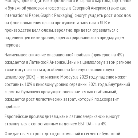
Moody’s, производители коробочного и тарного картона, картонной
и бумажной упаковки и гофротары в Северной Америке (такие как
International Paper, Graphic Packaging) смогут увидеть рост доходов
на фоне повышения цен на продукцию, а занятым в ЛПК и
производстве целлюлозы, вероятно, придется справляться с
падением цен ниже уровня, зарегистрированного в предыдущем
периоде.
Наименьшее снижение операционной прибыли (примерно на 4%)
ожидается в Латинской Америке. Цены на целлюлозу в этом регионе
тоже могут снизиться, особенно на беленую эвкалиптовую
целлюлозу (BEK) – по мнению Moody’s, в 2023 году падение может
составить 10% к пиковому уровню середины 2021 года. Внутренний
спрос на бумажную продукцию оценивается как стабильный,
ожидается рост логистических затрат, который подсократит
прибыль.
Европейские производители, как и латиноамериканские, могут
столкнуться с сопоставимым падением EBITDA – на 4%.
Ожидается, что рост доходов компаний в сегменте бумажной