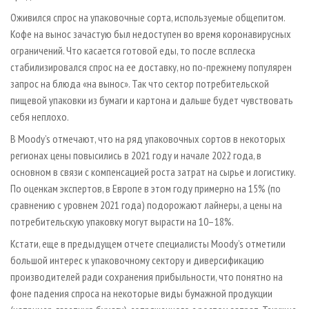
Оживился спрос на упаковочные сорта, используемые общепитом.
Кофе на вынос зачастую был недоступен во время коронавирусных
ограничений. Что касается готовой еды, то после всплеска
стабилизировался спрос на ее доставку, но по-прежнему популярен
запрос на блюда «на вынос». Так что сектор потребительской
пищевой упаковки из бумаги и картона и дальше будет чувствовать
себя неплохо.
В Moody’s отмечают, что на ряд упаковочных сортов в некоторых
регионах цены повысились в 2021 году и начале 2022 года, в
основном в связи с компенсацией роста затрат на сырье и логистику.
По оценкам экспертов, в Европе в этом году примерно на 15% (по
сравнению с уровнем 2021 года) подорожают лайнеры, а цены на
потребительскую упаковку могут вырасти на 10–18%.
Кстати, еще в предыдущем отчете специалисты Moody’s отметили
большой интерес к упаковочному сектору и диверсификацию
производителей ради сохранения прибыльности, что понятно на
фоне падения спроса на некоторые виды бумажной продукции