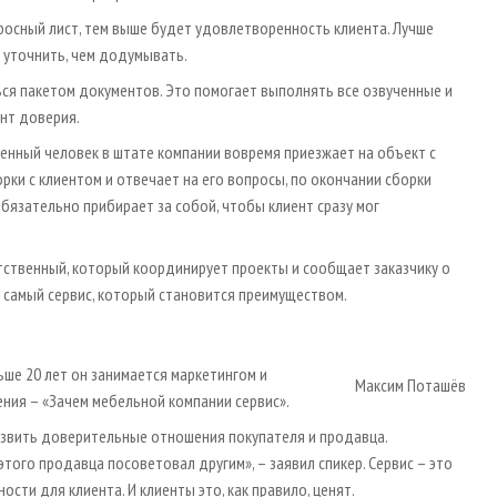
просный лист, тем выше будет удовлетворенность клиента. Лучше
о уточнить, чем додумывать.
ься пакетом документов. Это помогает выполнять все озвученные и
нт доверия.
енный человек в штате компании вовремя приезжает на объект с
рки с клиентом и отвечает на его вопросы, по окончании сборки
бязательно прибирает за собой, чтобы клиент сразу мог
етственный, который координирует проекты и сообщает заказчику о
самый сервис, который становится преимуществом.
ьше 20 лет он занимается маркетингом и
Максим Поташёв
ения – «Зачем мебельной компании сервис».
развить доверительные отношения покупателя и продавца.
того продавца посоветовал другим», – заявил спикер. Сервис – это
сти для клиента. И клиенты это, как правило, ценят.