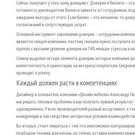
Сейчас покупают у того, кому доверяют. Доверие в бизнесе – эт
готовность руководителя бизнеса зависеть от сотрудников, по
ожидание выгоды от этого. Если бизнес – это механизм, то дове
согласований и сопутствующих затрат.
Основной инструмент завоевания доверия – сотрудники компани
является «лицом компании», поэтому сначала нужно построить к
группах с высоким уровнем доверия на 74% меньше стрессов и н
Спикер выделил четыре элемента доверия, которые компания до
компетентность и ориентацию на интересы покупателя. Следова
проводит к успеху.
Каждый должен расти в компетенциях
Дизайнер и основатель компании «Дизайн мебели» Александр Пи
как решать типовые проблемы и как получать нужный результат.
одновременно. У всех производителей разный ассортимент, к т
конкуренции и, как следствие, интересные условия взаимодейств
Во-вторых, стоит смириться с тем, что невозможно контролиров
подбором техники для кухонь, но теперь оставил комплектовани