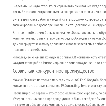
В-третьих, не надо стесняться спрашивать. Чем полнее будет о
лишний раз сконцентрироваться на интересах заказчика и что-т
В-четвертых, все работы, каждый их этап, должен сопровождат
зафиксированные договоренности. То есть договоры – инструме
В-пятых, необходимо больше внимание сборке: специально обуч
комплектом инструмента, аккуратно одет, обсуждает нюансы сбо
демонстрирует заказчику сделанное и после завершения работ о
пользоваться мебелью.
И последнее: о клиентах надо заботиться. В компании есть отв
каждом этапе работ. Информационное сопровождение – это тот 
Сервис как конкурентное преимущество
Максим Поташёв не только магистр игры «Что? Где? Когда?», бол
консалтингом, основал компанию PRConsulting. Тема его выступл
Неочевидно, но сервис – это способ если не сформировать, то 
«Уверенность клиента в продавце должна быть такой, чтобы он э
не тяжелая обязанность компании, а возможность добавить ценно