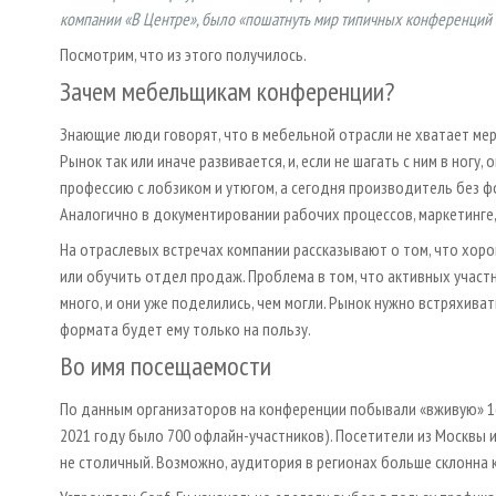
компании «В Центре», было «пошатнуть мир типичных конференций 
Посмотрим, что из этого получилось.
Зачем мебельщикам конференции?
Знающие люди говорят, что в мебельной отрасли не хватает ме
Рынок так или иначе развивается, и, если не шагать с ним в ногу,
профессию с лобзиком и утюгом, а сегодня производитель без 
Аналогично в документировании рабочих процессов, маркетинге,
На отраслевых встречах компании рассказывают о том, что хоро
или обучить отдел продаж. Проблема в том, что активных участ
много, и они уже поделились, чем могли. Рынок нужно встряхива
формата будет ему только на пользу.
Во имя посещаемости
По данным организаторов на конференции побывали «вживую» 168
2021 году было 700 офлайн-участников). Посетители из Москвы и
не столичный. Возможно, аудитория в регионах больше склонна 