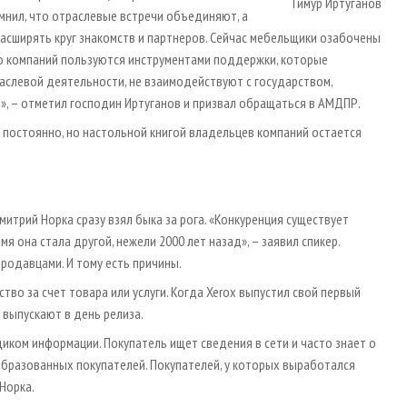
Тимур Иртуганов
мнил, что отраслевые встречи объединяют, а
асширять круг знакомств и партнеров. Сейчас мебельщики озабочены
ло компаний пользуются инструментами поддержки, которые
раслевой деятельности, не взаимодействуют с государством,
», – отметил господин Иртуганов и призвал обращаться в АМДПР.
 постоянно, но настольной книгой владельцев компаний остается
трий Норка сразу взял быка за рога. «Конкуренция существует
я она стала другой, нежели 2000 лет назад», – заявил спикер.
родавцами. И тому есть причины.
во за счет товара или услуги. Когда Xerox выпустил свой первый
 выпускают в день релиза.
иком информации. Покупатель ищет сведения в сети и часто знает о
 образованных покупателей. Покупателей, у которых выработался
Норка.