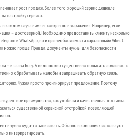
печивает рост продаж. Более того, хороший сервис дешевле
 на настройку сервиса.
 в каждом случае имеет конкретное выражение. Например, если
рмация – достоверной. Необходимо предоставить клиенту несколько
elegram и WhatsApp, но и при необходимости «архаичный» Viber. С
ак можно проще. Правда, документы нужны для безопасности
ли – и слава Богу. А ведь можно существенно повысить лояльность
ественно обрабатывать жалобы и запрашивать обратную связь.
удиторию. Чужая просто проигнорирует предложение. Поэтому
нкурентное преимущество, как удобная и качественная доставка.
оказаться существенной сервисной отстройкой, позволяющей
ил он.
иенте нужно куда-то записывать. Обычно в компаниях используют
ильно интерпретировать.