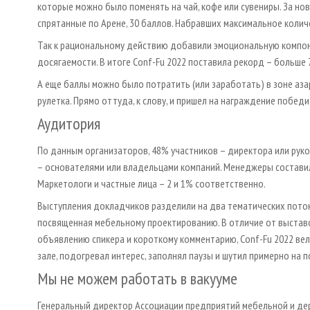
которые можно было поменять на чай, кофе или сувениры. За новы
спрятанные по Арене, 30 баллов. Набравших максимальное коли
Так к рациональному действию добавили эмоциональную компонен
досягаемости. В итоге Conf-Fu 2022 поставила рекорд – больше 
А еще баллы можно было потратить (или заработать) в зоне азарт
рулетка. Прямо оттуда, к слову, и пришел на награждение побед
Аудитория
По данным организаторов, 48% участников – директора или ру
– основателями или владельцами компаний. Менеджеры составил
Маркетологи и частные лица – 2 и 1% соответственно.
Выступления докладчиков разделили на два тематических потока
посвященная мебельному проектированию. В отличие от выставо
объявлению спикера и короткому комментарию, Conf-Fu 2022 ве
зале, подогревал интерес, заполнял паузы и шутил примерно на 
Мы не можем работать в вакууме
Генеральный директор Ассоциации предприятий мебельной и 