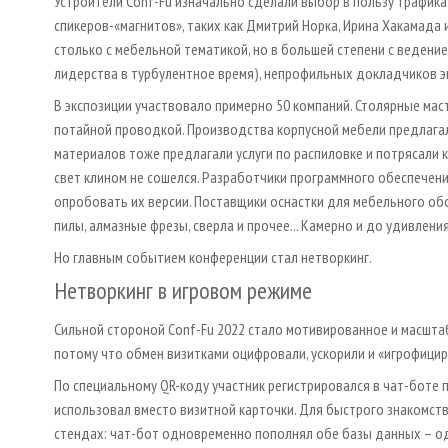
Устроители Conf-Fu изначально сделали выбор в пользу трафик
спикеров-«магнитов», таких как Дмитрий Норка, Ирина Хакамада 
столько с мебельной тематикой, но в большей степени с ведение
лидерства в турбулентное время), непрофильных докладчиков э
В экспозиции участвовало примерно 50 компаний. Столярные мас
потайной проводкой. Производства корпусной мебели предлагал
материалов тоже предлагали услуги по распиловке и потрясали 
свет клином не сошелся. Разработчики программного обеспечен
опробовать их версии. Поставщики оснастки для мебельного о
пилы, алмазные фрезы, сверла и прочее... Камерно и до удивлени
Но главным событием конференции стал нетворкинг.
Нетворкинг в игровом режиме
Сильной стороной Conf-Fu 2022 стало мотивированное и масштаб
потому что обмен визитками оцифровали, ускорили и «игрофицир
По специальному QR-коду участник регистрировался в чат-боте 
использовал вместо визитной карточки. Для быстрого знакомств
стендах: чат-бот одновременно пополнял обе базы данных – одн