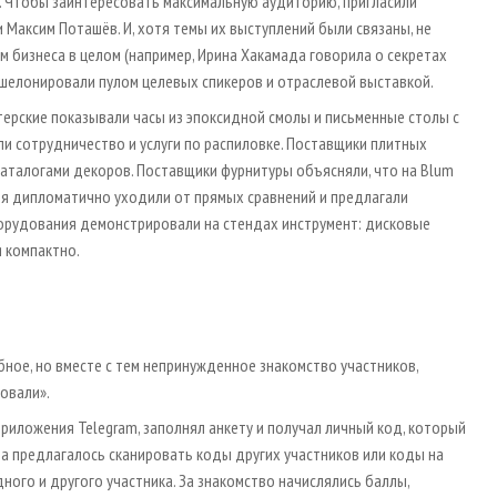
а. Чтобы заинтересовать максимальную аудиторию, пригласили
и Максим Поташёв. И, хотя темы их выступлений были связаны, не
м бизнеса в целом (например, Ирина Хакамада говорила о секретах
шелонировали пулом целевых спикеров и отраслевой выставкой.
терские показывали часы из эпоксидной смолы и письменные столы с
и сотрудничество и услуги по распиловке. Поставщики плитных
каталогами декоров. Поставщики фурнитуры объясняли, что на Blum
ия дипломатично уходили от прямых сравнений и предлагали
борудования демонстрировали на стендах инструмент: дисковые
я компактно.
ное, но вместе с тем непринужденное знакомство участников,
овали».
приложения Telegram, заполнял анкету и получал личный код, который
а предлагалось сканировать коды других участников или коды на
ого и другого участника. За знакомство начислялись баллы,