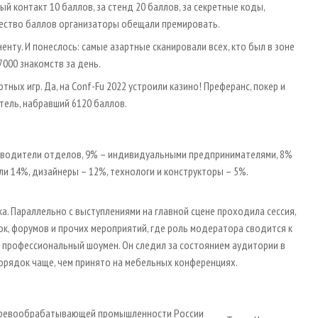
й контакт 10 баллов, за стенд 20 баллов, за секретные коды,
чество баллов организаторы обещали премировать.
ту. И понеслось: самые азартные сканировали всех, кто был в зоне
7000 знакомств за день.
ных игр. Да, на Conf-Fu 2022 устроили казино! Преферанс, покер и
итель, набравший 6120 баллов.
ководители отделов, 9% – индивидуальными предпринимателями, 8%
и 14%, дизайнеры – 12%, технологи и конструкторы – 5%.
. Параллельно с выступлениями на главной сцене проходила сессия,
к, форумов и прочих мероприятий, где роль модератора сводится к
л профессиональный шоумен. Он следил за состоянием аудитории в
порядок чаще, чем принято на мебельных конференциях.
деревообрабатывающей промышленности России