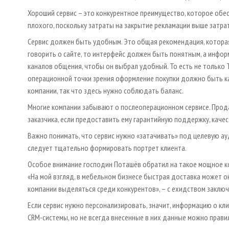
Хороший сервис – это конкурентное преимущество, которое обес
плохого, поскольку затраты на закрытие рекламации выше затрат
Сервис должен быть удобным. Это общая рекомендация, которая
говорить о сайте, то интерфейс должен быть понятным, а инфо
каналов общения, чтобы он выбрал удобный. То есть не только T
операционной точки зрения оформление покупки должно быть к
компании, так что здесь нужно соблюдать баланс.
Многие компании забывают о послеоперационном сервисе. Прода
заказчика, если предоставить ему гарантийную поддержку, кач
Важно понимать, что сервис нужно «затачивать» под целевую а
следует тщательно формировать портрет клиента.
Особое внимание господин Поташёв обратил на такое мощное ко
«На мой взгляд, в мебельном бизнесе быстрая доставка может 
компании выделяться среди конкурентов», – с ехидством заключ
Если сервис нужно персонализировать, значит, информацию о кл
CRM-системы, но не всегда внесенные в них данные можно прав