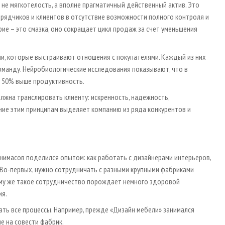
о не мягкотелость, а вполне прагматичный действенный актив. Это
дрядчиков и клиентов в отсутствие возможности полного контроля и
рие – это смазка, оно сокращает цикл продаж за счет уменьшения
и, которые выстраивают отношения с покупателями. Каждый из них
оманду. Нейробиологические исследования показывают, что в
а 50% выше продуктивность.
лжна транслировать клиенту: искренность, надежность,
ние этим принципам выделяет компанию из ряда конкурентов и
нимасов поделился опытом: как работать с дизайнерами интерьеров,
 Во-первых, нужно сотрудничать с разными крупными фабриками
ому же такое сотрудничество порождает немного здоровой
ия.
ать все процессы. Например, прежде «Дизайн мебели» занимался
е на совести фабрик.