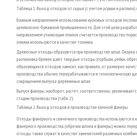
Таблица 1. Выход отходов от сырья (с учетом усушки и распила) 
Важным направлением использования кусковых отходов лесопил
целлюлозно-бумажной промышленности. Для этой цели разрабо
направлением утилизации опилок считается производство порист
опилки используются в качестве топлива.
Древесные отходы образуются при производстве шпал. Окорка с
распиловка бревен дают твердые отходы (горбыли, рейки, обрезк
образующихся отходов зависит, как правило, от размерно-каче
производства обычно перерабатываются в технологическую щепу
сокращением выпуска деревянных шпал.
Выпуск фанеры, наоборот, растет, соответственно, увеличивает
стадии производства (табл. 2).
Таблица 2. Выход отходов в производстве клееной фанеры
Отходы фанерного и спичечного производства используются в к
фанерного производства (обрезки шпона и фанеры) можно перер
отходы также служат в качестве заменителей различных комби