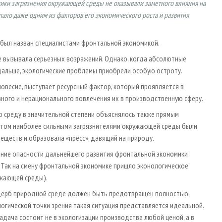
чники загрязнения окружающей среды не оказывали заметного влияния на
ало даже одним из факторов его экономического роста и развития
был назван специалистами фронтальной экономикой.
е вызывала серьезных возражений. Однако, когда абсолютные
дальше, экологические проблемы приобрели особую остроту.
весие, выступает ресурсный фактор, который проявляется в
вного и нерационального вовлечения их в производственную сферу.
 среду в значительной степени объяснялось также прямым
этом наиболее сильными загрязнителями окружающей среды были
еществ и образовала «пресс», давящий на природу.
ание опасности дальнейшего развития фронтальной экономики
 Так на смену фронтальной экономике пришло эконологическое
ужающей среды).
 ущерб природной среде должен быть предотвращен полностью,
логической точки зрения такая ситуация представляется идеальной.
адача состоит не в экологизации производства любой ценой, а в