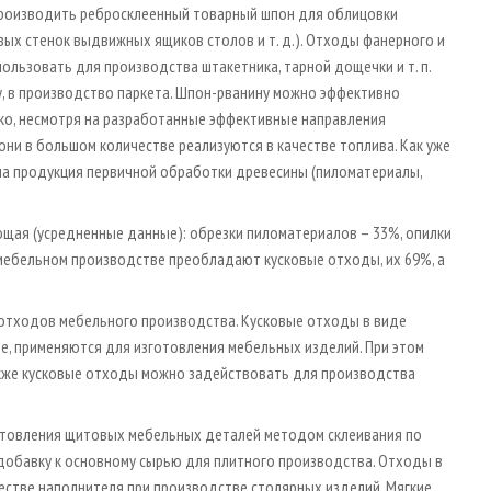
производить ребросклеенный товарный шпон для облицовки
вых стенок выдвижных ящиков столов и т. д.). Отходы фанерного и
льзовать для производства штакетника, тарной дощечки и т. п.
у, в производство паркета. Шпон-рванину можно эффективно
ко, несмотря на разработанные эффективные направления
ни в большом количестве реализуются в качестве топлива. Как уже
ла продукция первичной обработки древесины (пиломатериалы,
щая (усредненные данные): обрезки пиломатериалов – 33%, опилки
В мебельном производстве преобладают кусковые отходы, их 69%, а
 отходов мебельного производства. Кусковые отходы в виде
е, применяются для изготовления мебельных изделий. При этом
кже кусковые отходы можно задействовать для производства
отовления щитовых мебельных деталей методом склеивания по
 добавку к основному сырью для плитного производства. Отходы в
естве наполнителя при производстве столярных изделий. Мягкие