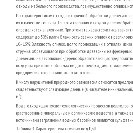
отходы мебельного производства, преимущественно опилки, исп
По характеристикам отходы вторичной обработки древесины не
их в качестве топлива. Теплота сгорания отходов деревообра
определяется аналогично. При этом эта характеристика зависит
содержат до 50% влаги. Влажность свежих опилок от распиловк
10–15%. Влажность опилок, долго пролежавших в отвалах, из-з
стружка, образующаяся при обработке древесины на фрезерных 
древесины на лесопильно-деревообрабатывающих предприятиях
подсушка при малых объемах не дают необходимого экономиче
предприятия, как правило, вывозят в отвал.
К числу нарушителей природного равновесия относятся предпр
свидетельствуют следующие данные (в числителе минимальный, 
3
м
):
Вода, отходящая после технологических процессов целлюлозно
(растворенные минеральные и органические вещества, а также 
источниками загрязнения водных бассейнов являются сульфат- и
Таблица 3. Характеристика сточных вод ЦБП