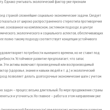
у. Однако учитывать экологический фактор уже признали
ед страной сложнейшие социально-экономические задачи. Следует
 отказаться от широко распространенного стереотипа противоречия
ие, основанное на комплексном, системном подходе, в центре
ического, экологического и социального аспектов, обеспечивающих
олее полно такому подходу соответствует концепция устойчивого
удовлетворяет потребности нынешнего времени, но не ставит под
ребности. Устойчивое развитие предполагает, что запас
ени. Эти активы включают произведенный или воспроизводимый
актор (здоровье, знания и навыки людей и т. д.) и экологический
 подход позволяет делать долгосрочные экономические шаги с учетом
их задач – процесс весьма длительный. По мере продвижения страны
еняться и уточняться. Но главное – работа в этом направлении уже
 (экологической безопасности) предполагает интенсивное развитие