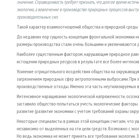
значение. Справедливость требует признать, что долгое время исто
экологию, а вовлечение в производство природных процессов выступ
производительных сил.
Такой характер взаимоотношений общества и природной среды 
До недавних пор сущность концепции фронтальной экономики н
размеры производства стали очень большими и увеличиваются 
Наиболее существенным фактором, нарушающим природное равно
истощении природных ресурсов в результате все более интенси
Усиление отрицательного воздействия общества на окружающую
загрязнением природных сфер антропогенными выбросами. При 
производственные отходы. Именно эта часть неутилизируемых в
Интенсивное наращивание экологической напряженности, осозн
заставило общество попытаться учесть экологические факторы.
развитие (развитие экономики с учетом требований охраны окр
Некоторые специалисты в рамках этой концепции считали, что
независимо от выделенных на эти цели средств. Возможно с эко
Но ведь экономика не может принять все требования экологии. З