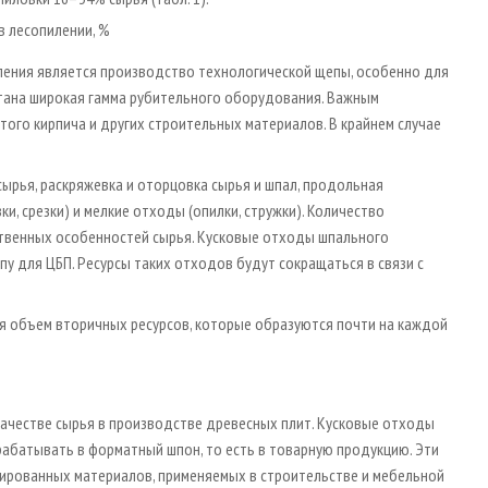
в лесопилении, %
ения является производство технологической щепы, особенно для
тана широкая гамма рубительного оборудования. Важным
ого кирпича и других строительных материалов. В крайнем случае
ырья, раскряжевка и оторцовка сырья и шпал, продольная
и, срезки) и мелкие отходы (опилки, стружки). Количество
ственных особенностей сырья. Кусковые отходы шпального
 для ЦБП. Ресурсы таких отходов будут сокращаться в связи с
ся объем вторичных ресурсов, которые образуются почти на каждой
ачестве сырья в производстве древесных плит. Кусковые отходы
абатывать в форматный шпон, то есть в товарную продукцию. Эти
нированных материалов, применяемых в строительстве и мебельной