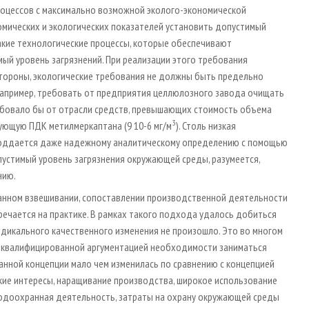
оцессов с максимально возможной эколого-экономической
мических и экологических показателей установить допустимый
акие технологические процессы, которые обеспечивают
ый уровень загрязнений. При реализации этого требования
стороны, экологические требования не должны быть предельно
 например, требовать от предприятия целлюлозного завода очищать
ебовало бы от отрасли средств, превышающих стоимость объема
3
ующую ПДК метилмеркаптана (9 10-6 мг/м
). Столь низкая
 поддается даже надежному аналитическому определению с помощью
пустимый уровень загрязнения окружающей среды, разумеется,
нию.
ванном взвешивании, сопоставлении производственной деятельности
речается на практике. В рамках такого подхода удалось добиться
адикального качественного изменения не произошло. Это во многом
с квалифицированной аргументацией необходимости заниматься
анной концепции мало чем изменилась по сравнению с концепцией
ие интересы, наращивание производства, широкое использование
иродоохранная деятельность, затраты на охрану окружающей среды