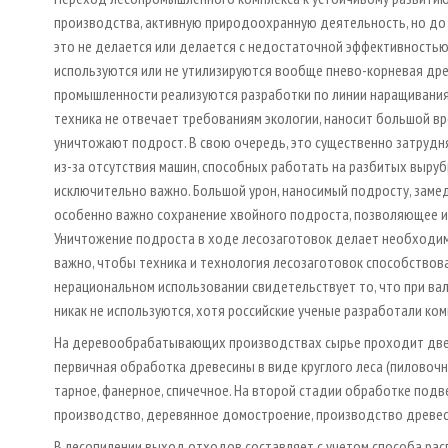
производства, активную природоохранную деятельность, но до 
это не делается или делается с недостаточной эффективностью.
используются или не утилизируются вообще пнево-корневая древ
промышленности реализуются разработки по линии наращивания
техника не отвечает требованиям экологии, наносит большой вр
уничтожают подрост. В свою очередь, это существенно затрудн
из-за отсутствия машин, способных работать на разбитых выру
исключительно важно. Большой урон, наносимый подросту, замед
особенно важно сохранение хвойного подроста, позволяющее и
Уничтожение подроста в ходе лесозаготовок делает необходим
важно, чтобы техника и технология лесозаготовок способствов
нерациональном использовании свидетельствует то, что при валк
никак не используются, хотя российские ученые разработали к
На деревообрабатывающих производствах сырье проходит две 
первичная обработка древесины в виде круглого леса (пиловочни
тарное, фанерное, спичечное. На второй стадии обработке под
производство, деревянное домостроение, производство древес
В лесопилении выход отходов составляет с учетом способа расп