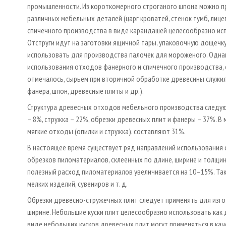
промышленности. Из короткомерного строганого шпона можно 
различных мебельных деталей (царг кроватей, стенок тумб, лице
спичечного производства в виде карандашей целесообразно испо
Отструги идут на заготовки ящичной тары, упаковочную дощечк
использовать для производства палочек для мороженого. Одна
использования отходов фанерного и спичечного производства, о
отмечалось, сырьем при вторичной обработке древесины служи
фанера, шпон, древесные плиты и др.).
Структура древесных отходов мебельного производства следую
– 8%, стружка – 22%, обрезки древесных плит и фанеры – 37%. 
мягкие отходы (опилки и стружка). составляют 31%.
В настоящее время существует ряд направлений использования
обрезков пиломатериалов, склеенных по длине, ширине и толщин
полезный расход пиломатериалов увеличивается на 10–15%. Та
мелких изделий, сувениров и т. д.
Обрезки древесно-стружечных плит следует применять для изг
ширине. Небольшие куски плит целесообразно использовать как
виде небольших кусков древесных плит могут применяться в кач