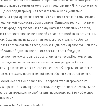
настоящего времени на некоторых предприятиях ЛПК, к сожалению,
 До сих пор, например, на лесозаготовках нерационально
есина, кора, древесная зелень. Уже давно в лесозаготовительной
 единичной мощности оборудования. Однако известно, что такая
ед природе, переуплотняет почву, нарушает почвенный покров,
яет лесовосстановление, а порой делает его вообще невозможным
бках. Сохранение подроста при лесозаготовительных работах
ляет восстановление лесов, снижает ценность древостоя. При этом
збежать обеднения породного состава леса в будущем.
ым полное искусственное восстановление лесов. Поэтому очень
али рациональному использованию лесных ресурсов. Об их
е и трелевке остается много сучьев, ветвей, вершинок, которые
омплексные схемы промышленной переработки древесной зелени.
основные стадии обработки. На первой стадии происходит
ка, кряжа). К таким производствам следует отнести: лесопильное,
вергается продукция первой стадии производства. Это мебельное
ных плит.
иловки 16–34% сырья (табл. 1).