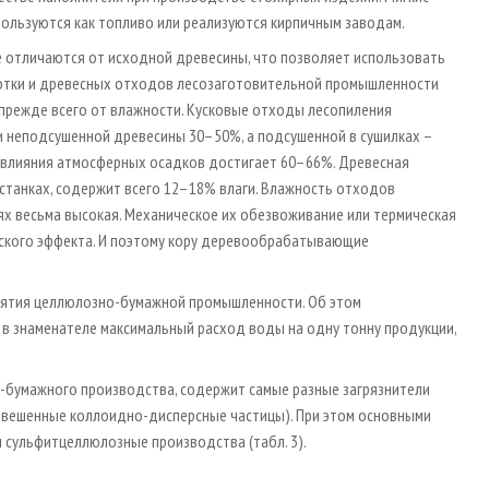
ользуются как топливо или реализуются кирпичным заводам.
 отличаются от исходной древесины, что позволяет использовать
ботки и древесных отходов лесозаготовительной промышленности
 прежде всего от влажности. Кусковые отходы лесопиления
и неподсушенной древесины 30–50%, а подсушенной в сушилках –
а влияния атмосферных осадков достигает 60–66%. Древесная
станках, содержит всего 12–18% влаги. Влажность отходов
 весьма высокая. Механическое их обезвоживание или термическая
ского эффекта. И поэтому кору деревообрабатывающие
иятия целлюлозно-бумажной промышленности. Об этом
в знаменателе максимальный расход воды на одну тонну продукции,
-бумажного производства, содержит самые разные загрязнители
взвешенные коллоидно-дисперсные частицы). При этом основными
 сульфитцеллюлозные производства (табл. 3).