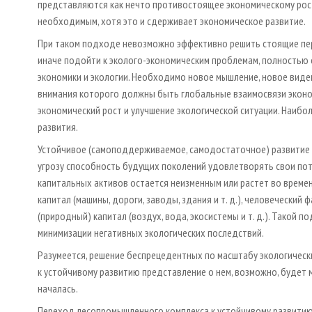
представляются как нечто противостоящее экономическому рост
необходимым, хотя это и сдерживает экономическое развитие.
При таком подходе невозможно эффективно решить стоящие пер
иначе подойти к эколого-экономическим проблемам, полностью
экономики и экологии. Необходимо новое мышление, новое виден
внимания которого должны быть глобальные взаимосвязи эконом
экономический рост и улучшение экологической ситуации. Наиб
развития.
Устойчивое (самоподдерживаемое, самодостаточное) развитие 
угрозу способность будущих поколений удовлетворять свои пот
капитальных активов остается неизменным или растет во врем
капитал (машины, дороги, заводы, здания и т. д.), человеческий ф
(природный) капитал (воздух, вода, экосистемы и т. д.). Такой
минимизации негативных экологических последствий.
Разумеется, решение беспрецедентных по масштабу экологическ
к устойчивому развитию представление о нем, возможно, будет м
началась.
Переход лесопромышленного комплекса к устойчивому развитию