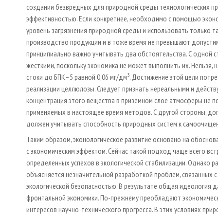
создании безвредных для природной среды технологических пр
эффективностью. Если конкретнее, необходимо с помощью эконо
уровень загрязнения природной среды и использовать только т
производство продукции и в тоже время не превышают допустим
принципиально важно учитывать два обстоятельства. С одной 
жесткими, поскольку экономика не может выполнить их. Нельзя,
3
стоки до БПК–5 равной 0,06 мг/дм
. Достижение этой цели потр
реализации целлюлозы. Следует признать нереальными и действ
концентрация этого вещества в приземном слое атмосферы не
применяемых в настоящее время методов. С другой стороны, до
должен учитывать способность природных систем к самоочище
Таким образом, эконологическое развитие основано на обосно
с экономическим эффектом. Сейчас такой подход чаще всего вст
определенных успехов в экологической стабилизации. Однако р
объясняется незначительной разработкой проблем, связанных 
экологической безопасностью. В результате общая идеология д
фронтальной экономики. По-прежнему преобладают экономическ
интересов научно-технического прогресса. В этих условиях пр