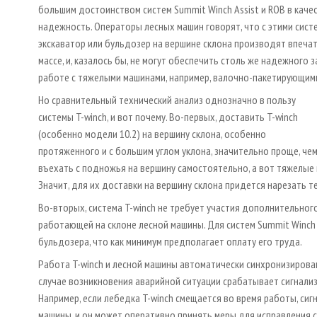
большим достоинством систем Summit Winch Assist и ROB в качес
надежность. Операторы лесных машин говорят, что с этими сис
экскаватор или бульдозер на вершине склона производят впечат
массе, и, казалось бы, не могут обеспечить столь же надежного 
работе с тяжелыми машинами, например, валочно-пакетирующим
Но сравнительный технический анализ однозначно в пользу
системы T-winch, и вот почему. Во-первых, доставить T-winch
(особенно модели 10.2) на вершину склона, особенно
протяженного и с большим углом уклона, значительно проще, чем
въехать с подножья на вершину самостоятельно, а вот тяжелые м
Значит, для их доставки на вершину склона придется нарезать те
Во-вторых, система T-winch не требует участия дополнительног
работающей на склоне лесной машины. Для систем Summit Winch 
бульдозера, что как минимум предполагает оплату его труда.
Работа T-winch и лесной машины автоматически синхронизирован
случае возникновения аварийной ситуации срабатывает сигнализ
Например, если лебедка T-winch смещается во время работы, сиг
машины, и он может оперативно принять меры для исправления с