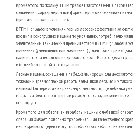
Кроме этого, поскольку ВТПМ трелюет заготовленные лесоматер
сравнении с харвардером или форвестером она оказывает мень
(при одинаковом весе пачки).
ВТПМ Highlander в условиях горных лесосек эффективна за счет
входит в конструкцию машины по умолчанию, потребителю машин
значительным техническим преимуществом ВТПМ Highlander в ус
изменения (уменьшения или увеличения) длины базы при выдвиже
наличие технической опции крабового хода. Все это делает рас
и более безопасной в эксплуатации.
Лесные машины, оснащенные лебедками, хороши для лесозаготово
тяжелой и травмоопасной работы вальщиков леса. Но и у такого
машины. При переходе на равнинную местность, где лебедка уже
массы неизбежны повышенный расход топлива, снижение полезн
почвогрунт.
Кроме того, для обеспечения работы машины с лебедкой операт
операция бывает довольно трудоемкая. Для качественного креп
месте крепкого дерева могут потребоваться небольшие землян