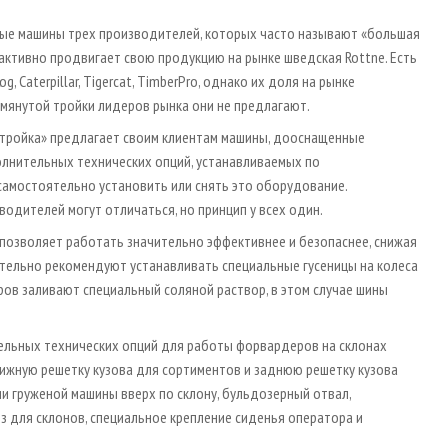
ные машины трех производителей, которых часто называют «большая
ма активно продвигает свою продукцию на рынке шведская Rottne. Есть
 Caterpillar, Tigercat, TimberPro, однако их доля на рынке
омянутой тройки лидеров рынка они не предлагают.
 тройка» предлагает своим клиентам машины, дооснащенные
олнительных технических опций, устанавливаемых по
самостоятельно установить или снять это оборудование.
водителей могут отличаться, но принцип у всех один.
е позволяет работать значительно эффективнее и безопаснее, снижая
ятельно рекомендуют устанавливать специальные гусеницы на колеса
ров заливают специальный соляной раствор, в этом случае шины
ельных технических опций для работы форвардеров на склонах
жную решетку кузова для сортиментов и заднюю решетку кузова
 груженой машины вверх по склону, бульдозерный отвал,
з для склонов, специальное крепление сиденья оператора и