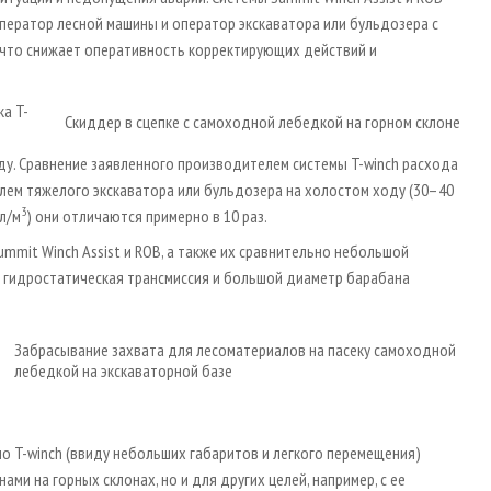
ператор лесной машины и оператор экскаватора или бульдозера с
 что снижает оперативность корректирующих действий и
ка T-
Скиддер в сцепке с самоходной лебедкой на горном склоне
ду. Сравнение заявленного производителем системы T-winch расхода
елем тяжелого экскаватора или бульдозера на холостом ходу (30–40
3
л/м
) они отличаются примерно в 10 раз.
mmit Winch Assist и ROB, а также их сравнительно небольшой
к гидростатическая трансмиссия и большой диаметр барабана
Забрасывание захвата для лесоматериалов на пасеку самоходной
лебедкой на экскаваторной базе
 T-winch (ввиду небольших габаритов и легкого перемещения)
ми на горных склонах, но и для других целей, например, с ее