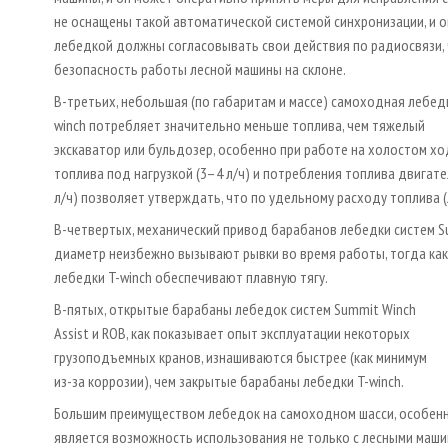
не оснащены такой автоматической системой синхронизации, и о
лебедкой должны согласовывать свои действия по радиосвязи,
безопасность работы лесной машины на склоне.
В-третьих, небольшая (по габаритам и массе) самоходная лебед
winch потребляет значительно меньше топлива, чем тяжелый
экскаватор или бульдозер, особенно при работе на холостом хо
топлива под нагрузкой (3–4 л/ч) и потребления топлива двигат
л/ч) позволяет утверждать, что по удельному расходу топлива (
В-четвертых, механический привод барабанов лебедки систем Su
диаметр неизбежно вызывают рывки во время работы, тогда ка
лебедки T-winch обеспечивают плавную тягу.
В-пятых, открытые барабаны лебедок систем Summit Winch
Assist и ROB, как показывает опыт эксплуатации некоторых
грузоподъемных кранов, изнашиваются быстрее (как минимум
из-за коррозии), чем закрытые барабаны лебедки T-winch.
Большим преимуществом лебедок на самоходном шасси, особенно
является возможность использования не только с лесными машина