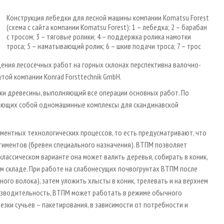
Конструкция лебедки для лесной машины компании Komatsu Forest
(схема с сайта компании Komatsu Forest): 1 – лебедка; 2 – барабан
с тросом; 3 – тяговые ролики; 4 – поддержка ролика намотки
троса; 5 – наматывающий ролик; 6 – шкив подачи троса; 7 – трос
ения лесосечных работ на горных склонах перспективна валочно-
той компании Konrad Forsttechnik GmbH.
ки древесины, выполняющий все операции основных работ. По
ляющих собой одномашинные комплексы для скандинавской
иментных технологических процессов, то есть предусматривают, что
тиментов (бревен специального назначения). ВТПМ позволяет
классическом варианте она может валить деревья, собирать в коник,
ем складе. При работе на слабонесущих почвогрунтах ВТПМ после
ого волока), затем уложить хлысты в коник, трелевать и на верхнем
изводительность, ВТПМ может работать в режиме обычного
резки сучьев – пакетирования, в зависимости от потребности и