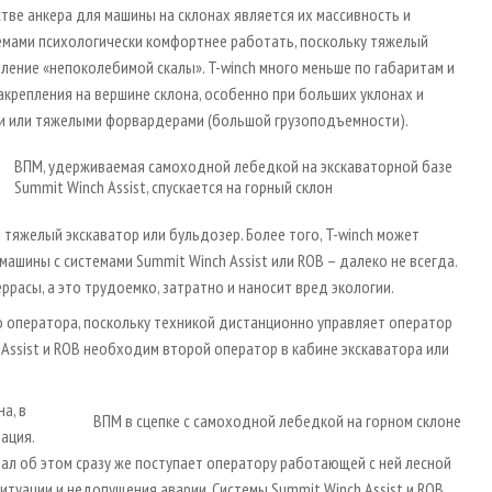
тве анкера для машины на склонах является их массивность и
темами психологически комфортнее работать, поскольку тяжелый
ление «непоколебимой скалы». T-winch много меньше по габаритам и
закрепления на вершине склона, особенно при больших уклонах и
и или тяжелыми форвардерами (большой грузоподъемности).
ВПМ, удерживаемая самоходной лебедкой на экскаваторной базе
Summit Winch Assist, спускается на горный склон
 тяжелый экскаватор или бульдозер. Более того, T-winch может
ашины с системами Summit Winch Assist или ROB – далеко не всегда.
ррасы, а это трудоемко, затратно и наносит вред экологии.
о оператора, поскольку техникой дистанционно управляет оператор
Assist и ROB необходим второй оператор в кабине экскаватора или
а, в
ВПМ в сцепке с самоходной лебедкой на горном склоне
ация.
нал об этом сразу же поступает оператору работающей с ней лесной
итуации и недопущения аварии. Системы Summit Winch Assist и ROB