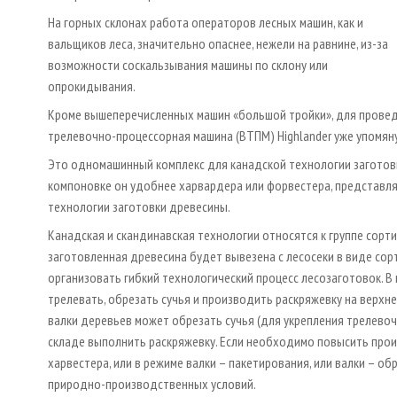
На горных склонах работа операторов лесных машин, как и
вальщиков леса, значительно опаснее, нежели на равнине, из-за
возможности соскальзывания машины по склону или
опрокидывания.
Кроме вышеперечисленных машин «большой тройки», для провед
трелевочно-процессорная машина (ВТПМ) Highlander уже упомяну
Это одномашинный комплекс для канадской технологии заготов
компоновке он удобнее харвардера или форвестера, представ
технологии заготовки древесины.
Канадская и скандинавская технологии относятся к группе сорт
заготовленная древесина будет вывезена с лесосеки в виде сор
организовать гибкий технологический процесс лесозаготовок. В 
трелевать, обрезать сучья и производить раскряжевку на верхн
валки деревьев может обрезать сучья (для укрепления трелевочн
складе выполнить раскряжевку. Если необходимо повысить про
харвестера, или в режиме валки – пакетирования, или валки – об
природно-производственных условий.