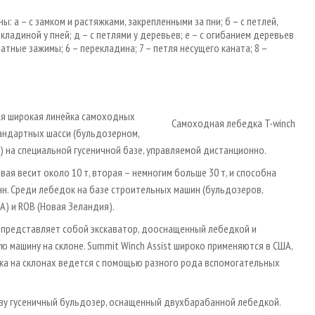
 а – с замком и растяжками, закрепленными за пни; б – с петлей,
екладиной у пней; д – с петлями у деревьев; е – с огибанием деревьев
канатные зажимы; 6 – перекладина; 7 – петля несущего каната; 8 –
ся широкая линейка самоходных
Самоходная лебедка T-winch
тандартных шасси (бульдозерном,
) на специальной гусеничной базе, управляемой дистанционно.
вая весит около 10 т, вторая – немногим больше 30 т, и способна
н. Среди лебедок на базе строительных машин (бульдозеров,
А) и ROB (Новая Зеландия).
t представляет собой экскаватор, дооснащенный лебедкой и
ю машину на склоне. Summit Winch Assist широко применяются в США,
вка на склонах ведется с помощью разного рода вспомогательных
ву гусеничный бульдозер, оснащенный двухбарабанной лебедкой.