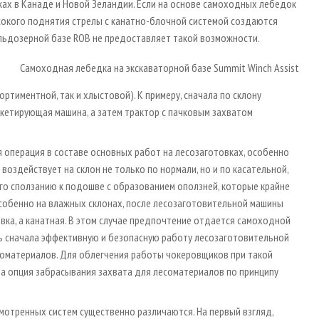
ах в Канаде и Новой Зеландии. Если на основе самоходных лебедок
ысокого поднятия стрелы с канатно-блочной системой создаются
льдозерной базе ROB не предоставляет такой возможности.
х
Самоходная лебедка на экскаваторной базе Summit Winch Assist
тиментной, так и хлыстовой). К примеру, сначала по склону
етирующая машина, а затем трактор с пачковым захватом
 операция в составе основных работ на лесозаготовках, особенно
воздействует на склон не только по нормали, но и по касательной,
его сползанию к подошве с образованием оползней, которые крайне
особенно на влажных склонах, после лесозаготовительной машины
вка, а канатная. В этом случае предпочтение отдается самоходной
ть сначала эффективную и безопасную работу лесозаготовительной
есоматериалов. Для облегчения работы чокеровщиков при такой
на опция забрасывания захвата для лесоматериалов по принципу
смотренных систем существенно различаются. На первый взгляд,