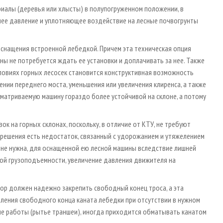
иалы (деревья или хлысты) в полупогруженном положении, в
шее давление и уплотняющее воздействие на лесные почвогрунты
 оснащения встроенной лебедкой. Причем эта техническая опция
ы не потребуется ждать ее установки и доплачивать за нее. Также
ловиях горных лесосек становится конструктивная возможность
нии переднего моста, уменьшения или увеличения клиренса, а также
сматриваемую машину гораздо более устойчивой на склоне, а потому
к на горных склонах, поскольку, в отличие от КТУ, не требуют
 решения есть недостаток, связанный с удорожанием и утяжелением
 не нужна, для оснащенной ею лесной машины вследствие лишней
ой грузоподъемности, увеличение давления движителя на
ор должен надежно закрепить свободный конец троса, а эта
ления свободного конца каната лебедки при отсутствии в нужном
ые работы (рытье траншеи), иногда приходится обматывать канатом