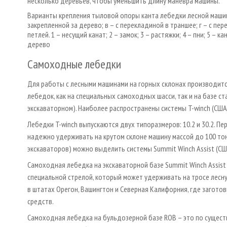
несколько деревьев, чтобы уменьшить длину маневра машины.
Варианты крепления тыловой опоры канта лебедки лесной машины:
закрепленной за дерево; в – с перекладиной в траншее; г – с пер
петлей. 1 – несущий канат; 2 – замок; 3 – растяжки; 4 – пни; 5 – 
дерево
Самоходные лебедки
Для работы с лесными машинами на горных склонах производит
лебедок, как на специальных самоходных шасси, так и на базе с
экскаваторном). Наиболее распространены системы T-winch (США
Лебедки T-winch выпускаются двух типоразмеров: 10.2 и 30.2. Пер
надежно удерживать на крутом склоне машину массой до 100 тон
экскаваторов) можно выделить системы Summit Winch Assist (СШ
Самоходная лебедка на экскаваторной базе Summit Winch Assis
специальной стрелой, который может удерживать на тросе лесну
в штатах Орегон, Вашингтон и Северная Калифорния, где загото
средств.
Самоходная лебедка на бульдозерной базе ROB – это по сущест