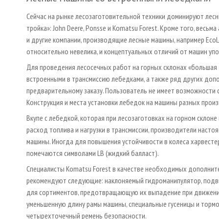
Сейчас на рынке лесозаготовительной техники доминируют лес
тройка»: John Deere, Ponsse и Komatsu Forest. Кроме того, весь
и другие компании, производящие лесные машины, например EcoLog,
относительно невелика, и концептуальных отличий от машин уп
Для проведения лесосечных работ на горных склонах «большая
встроенными в трансмиссию лебедками, а также ряд других доп
предварительному заказу. Пользователь не имеет возможности 
Конструкция и места установки лебедок на машины разных произ
Вкупе с лебедкой, которая при лесозаготовках на горном склон
расход топлива и нагрузки в трансмиссии, производители насто
машины. Иногда для повышения устойчивости в колеса харвесте
помечаются символами LB (жидкий балласт).
Специалисты Komatsu Forest в качестве необходимых дополнит
рекомендуют следующие: наклоняемый гидроманипулятор, подви
для сортиментов, предотвращающую их выпадение при движении
уменьшенную длину рамы машины, специальные гусеницы и тормо
четырехточечный ремень безопасности.