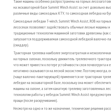
Такие машины особенно распространены на горных лесозаготовк
на экскаваторной базе Summit Winch Assist за счет довольно в
различные виды самоходных КТУ, то самоходная лебедка на бу
Самоходные лебедки T-winch, Summit Winch Assist, ROB на горны
лесосеках позволяют задействовать обычные лесные машины и
традиционные технологии машинной заготовки древесины (как сор
запускается поддерживаемая самоходной лебедкой валочно-пак
(скиддер).
Тракторная трелевка наиболее энергозатратная и неэкологичная
на горных склонах, поскольку движитель трелевочного трактора 
что может привести к потере устойчивости слоя почвогрунта и 
негативно сказываются на лесной экосистеме. Поэтому иногда, 
(чаще валочно-пакетирующей) применяется не тракторная треле
лебедке на экскаваторной базе, поскольку она может обеспечи
машины на склоне, а затем канатную трелевку заготовленных л
технологии работы у лебедок Summit Winch Assist предусмотре
пращи (после раскручивания).
Несмотря на одно и то же назначение, технические решения рас