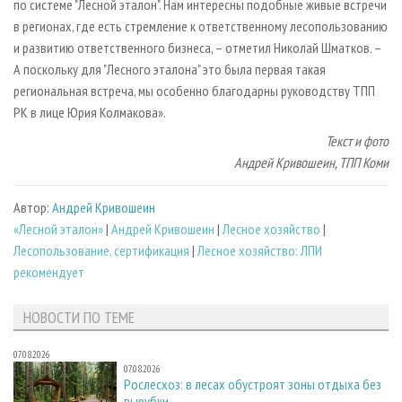
по системе "Лесной эталон". Нам интересны подобные живые встречи
в регионах, где есть стремление к ответственному лесопользованию
и развитию ответственного бизнеса, – отметил Николай Шматков. –
А поскольку для "Лесного эталона" это была первая такая
региональная встреча, мы особенно благодарны руководству ТПП
РК в лице Юрия Колмакова».
Текст и фото
Андрей Кривошеин, ТПП Коми
Автор:
Андрей Кривошеин
«Лесной эталон»
|
Андрей Кривошеин
|
Лесное хозяйство
|
Лесопользование, сертификация
|
Лесное хозяйство: ЛПИ
рекомендует
НОВОСТИ ПО ТЕМЕ
07.08.2026
07.08.2026
Рослесхоз: в лесах обустроят зоны отдыха без
вырубки