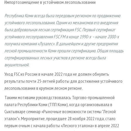
Импортозамещение в устойчивом лесопользовании
СУШКА ДРЕВЕСИНЫ
ПЕРСОНЫ
КОНТАКТЫ
РЕКЛАМА
ПРОИЗВОДСТВО ДРЕВЕСНЫХ ПЛИТ
МОБИЛЬНЫЕ ВЫСТАВКИ
РЕКЛАМА НА САЙТЕ
Республика Коми всегда была передовым регионом по продвижению
устойчивого лесопользования. Одним из механизмов его внедрения
ДЕРЕВЯННОЕ ДОМОСТРОЕНИЕ
ОФИЦИАЛЬНЫЕ ДЕЛЕГАЦИИ
была добровольная лесная сертификация FSC. Первый сертификат
ПРОИЗВОДСТВО МЕБЕЛИ
ПРИОРИТЕТНЫЕ ИНВЕСТПРОЕКТЫ
устойчивого лесоуправления FSC FM в конце 1990-х – начале 2000-х
БИОЭНЕРГЕТИКА
RUSSIAN FORESTRY REVIEW
получила компания «Лузалес». В дальнейшем и другие предприятия
лесной промышленности Коми прошли сертификацию. Общая площадь
ЦБП
ГАЗЕТА ЛЕСПРОМФОРУМ
сертифицированных лесных участков в регионе всегда была
ИНСТРУМЕНТ И МАТЕРИАЛЫ
БИБЛИОТЕКА СПЕЦИАЛИСТА
внушительной.
Уход FSC из России в начале 2022 года не должен обнулить
результаты почти 25-летней работы для достижения устойчивого
лесопользования в крупном лесном регионе.
Такими мотивами руководствовалась Торгово-промышленной
палата Республики Коми (ТПП Коми), когда организовывала в
Сыктывкаре семинар «Рыночные возможности системы "Лесной
эталон"». Мероприятие, прошедшее 28 ноября 2022 года, стало
первым очным с начала работы «Лесного эталона» в апреле 2022