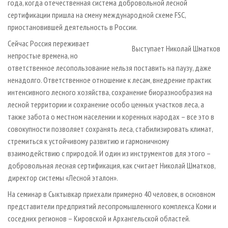
года, когда отечественная система добровольной лесной
сертификации пришла на смену международной схеме FSC,
приостановившей деятельность в России.
Сейчас Россия переживает
Выступает Николай Шматков
непростые времена, но
ответственное лесопользование нельзя поставить на паузу, даже
ненадолго. Ответственное отношение к лесам, внедрение практик
интенсивного лесного хозяйства, сохранение биоразнообразия на
лесной территории и сохранение особо ценных участков леса, а
также забота о местном населении и коренных народах – все это в
совокупности позволяет сохранять леса, стабилизировать климат,
стремиться к устойчивому развитию и гармоничному
взаимодействию с природой. И один из инструментов для этого –
добровольная лесная сертификация, как считает Николай Шматков,
директор системы «Лесной эталон».
На семинар в Сыктывкар приехали примерно 40 человек, в основном
представители предприятий лесопромышленного комплекса Коми и
соседних регионов – Кировской и Архангельской областей.