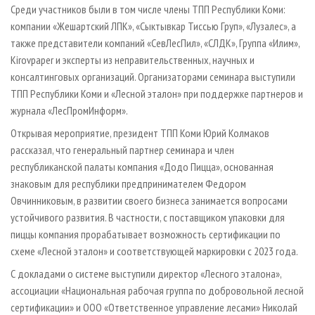
Среди участников были в том числе члены ТПП Республики Коми:
компании «Жешартский ЛПК», «Сыктывкар Тиссью Груп», «Лузалес», а
также представители компаний «СевЛесПил», «СЛДК», Группа «Илим»,
Kirovpaper и эксперты из неправительственных, научных и
консалтинговых организаций. Организаторами семинара выступили
ТПП Республики Коми и «Лесной эталон» при поддержке партнеров и
журнала «ЛесПромИнформ».
Открывая мероприятие, президент ТПП Коми Юрий Колмаков
рассказал, что генеральный партнер семинара и член
республиканской палаты компания «Додо Пицца», основанная
знаковым для республики предпринимателем Федором
Овчинниковым, в развитии своего бизнеса занимается вопросами
устойчивого развития. В частности, с поставщиком упаковки для
пиццы компания прорабатывает возможность сертификации по
схеме «Лесной эталон» и соответствующей маркировки с 2023 года.
С докладами о системе выступили директор «Лесного эталона»,
ассоциации «Национальная рабочая группа по добровольной лесной
сертификации» и ООО «Ответственное управление лесами» Николай