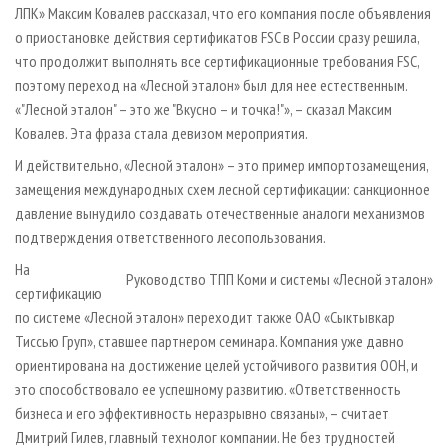
ЛПК» Максим Ковалев рассказал, что его компания после объявления
о приостановке действия сертификатов FSC в России сразу решила,
что продолжит выполнять все сертификационные требования FSC,
поэтому переход на «Лесной эталон» был для нее естественным.
«"Лесной эталон" – это же "Вкусно – и точка!"», – сказал Максим
Ковалев. Эта фраза стала девизом мероприятия.
И действительно, «Лесной эталон» – это пример импортозамещения,
замещения международных схем лесной сертификации: санкционное
давление вынудило создавать отечественные аналоги механизмов
подтверждения ответственного лесопользования.
На
Руководство ТПП Коми и системы «Лесной эталон»
сертификацию
по системе «Лесной эталон» переходит также ОАО «Сыктывкар
Тиссью Груп», ставшее партнером семинара. Компания уже давно
ориентирована на достижение целей устойчивого развития ООН, и
это способствовало ее успешному развитию. «Ответственность
бизнеса и его эффективность неразрывно связаны», – считает
Дмитрий Гилев, главный технолог компании. Не без трудностей