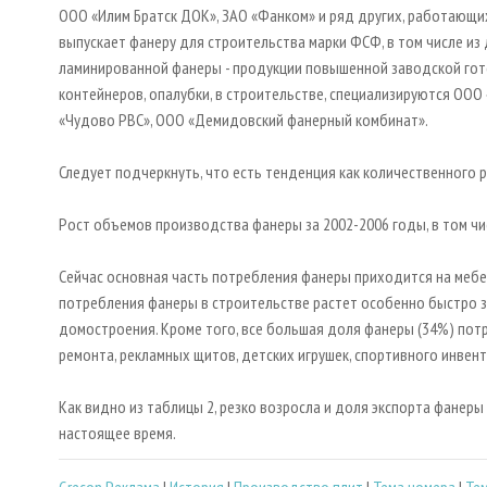
ООО «Илим Братск ДОК», ЗАО «Фанком» и ряд других, работающи
выпускает фанеру для строительства марки ФСФ, в том числе и
ламинированной фанеры - продукции повышенной заводской гото
контейнеров, опалубки, в строительстве, специализируются ООО
«Чудово РВС», ООО «Демидовский фанерный комбинат».
Следует подчеркнуть, что есть тенденция как количественного р
Рост объемов производства фанеры за 2002-2006 годы, в том чис
Сейчас основная часть потребления фанеры приходится на меб
потребления фанеры в строительстве растет особенно быстро з
домостроения. Кроме того, все большая доля фанеры (34%) по
ремонта, рекламных щитов, детских игрушек, спортивного инвента
Как видно из таблицы 2, резко возросла и доля экспорта фанеры - 
настоящее время.