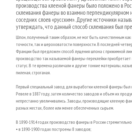
производства клееной фанеры было положено в Росс
склеивания фанеры во взаимно перпендикулярном 
соседних слоев «русским». Другие источники назыв
утверждать, что данный способ склеивания был пре
Шпон, полученный таким образом, не мог быть качественным как
точности, так и шероховатости поверхности. В последней четвер
Франции был предложен способ лущения шпона с прижимной лин
производство так называемой фанеры-переклейки приобретае
статус. В те времена различали и другие тонкие материалы, наз
пиленая, строганая.
Первый специальный завод для выработки клееной фанеры был 
Ревеле в 1887 году, затем количество заводов и объем их проду
непрестанно увеличивались. Заводы, производящие клееную фане
разных местах, более или менее обеспеченных сырьем.
В 1890-1914 годах производство фанеры в России стремительно
• в 1890-1900 годах построены 8 заводов;