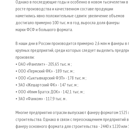
Однако в последующие годы и особенно в новом тысячелетии в
росте производства и качественном составе продукции
наметились явно положительные сдвиги: увеличение объемов
достигало примерно 100 тыс. м в год, выросла доля фанеры
марки ФСФ и большого формата.
В наши дни в России производится примерно 2,6 млн м фанеры 
крупных предприятий, среди которых следует выделить предприя
произвели:
• ОАО «Фанплит» - 205,65 тыс. м ;
• ООО «Пермский ФК» - 189 тыс. м ;
• ООО «Сыктывкарский ФЗП» - 178 тыс. м ;
• ЗАО «Жешартский ФК» - 147 тыс. м ;
• ООО «Илим Братск ДОК» - 142,1 тыс. м ;
• ЗАО «Фанком» - 117,9 тыс. м .
Многие предприятия отрасли выпускают фанеру форматом 1525 х
строительства. Однако в связи с переоснащением предприятий
фанеру основного формата для строительства - 2440 х 1220 или 