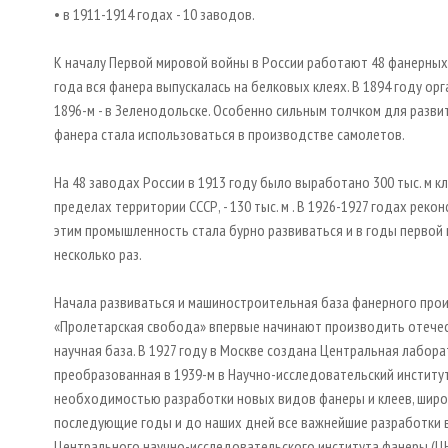
• в 1911-1914 годах - 10 заводов.
К началу Первой мировой войны в России работают 48 фанерных
года вся фанера выпускалась на белковых клеях. В 1894 году ор
1896-м - в Зеленодольске. Особенно сильным толчком для разв
фанера стала использоваться в производстве самолетов.
На 48 заводах России в 1913 году было выработано 300 тыс. м к
пределах территории СССР, - 130 тыс. м . В 1926-1927 годах рек
этим промышленность стала бурно развиваться и в годы перво
несколько раз.
Начала развиваться и машиностроительная база фанерного прои
«Пролетарская свобода» впервые начинают производить отече
научная база. В 1927 году в Москве создана Центральная лабора
преобразованная в 1939-м в Научно-исследовательский институ
необходимостью разработки новых видов фанеры и клеев, широ
последующие годы и до наших дней все важнейшие разработки 
Центрального научно-исследовательского института фанеры (Ц