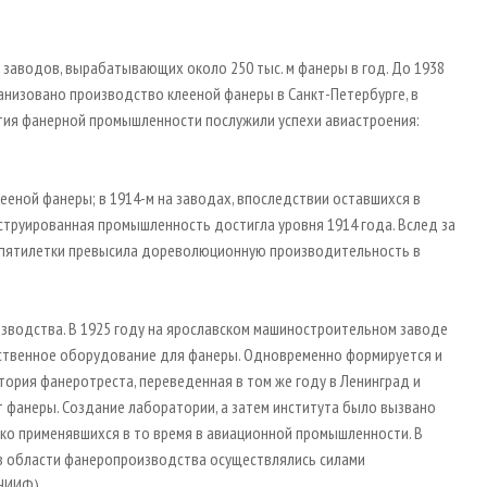
 заводов, вырабатывающих около 250 тыс. м фанеры в год. До 1938
ганизовано производство клееной фанеры в Санкт-Петербурге, в
ития фанерной промышленности послужили успехи авиастроения:
лееной фанеры; в 1914-м на заводах, впоследствии оставшихся в
онструированная промышленность достигла уровня 1914 года. Вслед за
й пятилетки превысила дореволюционную производительность в
зводства. В 1925 году на ярославском машиностроительном заводе
ственное оборудование для фанеры. Одновременно формируется и
тория фанеротреста, переведенная в том же году в Ленинград и
т фанеры. Создание лаборатории, а затем института было вызвано
ко применявшихся в то время в авиационной промышленности. В
в области фанеропроизводства осуществлялись силами
НИИФ).