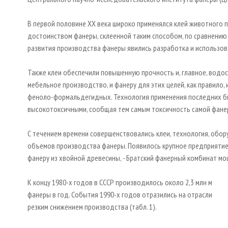
В первой половине XX века широко применялся клей животного
достоинством фанеры, склеенной таким способом, по сравнению
развития производства фанеры явились разработка и использов
Также клеи обеспечили повышенную прочность и, главное, водо
мебельное производство, и фанеру для этих целей, как правило
феноло-формальдегидных. Технология применения последних бы
высокотоксичными, сообщая тем самым токсичность самой фане
С течением времени совершенствовались клеи, технология, обор
объемов производства фанеры. Появилось крупное предприяти
фанеру из хвойной древесины, - Братский фанерный комбинат мо
К концу 1980-х годов в СССР производилось около 2,3 млн м
фанеры в год. События 1990-х годов отразились на отрасли
резким снижением производства (табл. 1).