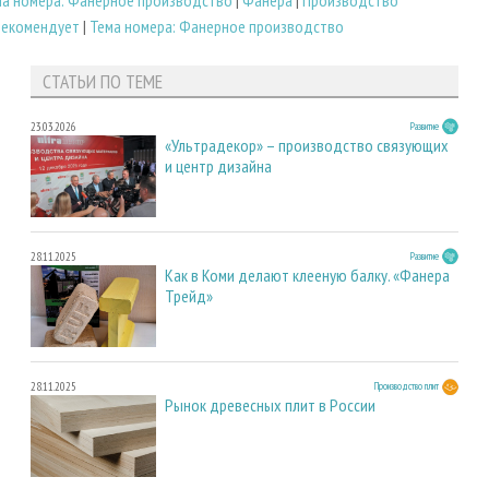
ма номера: Фанерное производство
|
Фанера
|
Производство
рекомендует
|
Тема номера: Фанерное производство
СТАТЬИ ПО ТЕМЕ
23.03.2026
Развитие
«Ультрадекор» – производство связующих
и центр дизайна
28.11.2025
Развитие
Как в Коми делают клееную балку. «Фанера
Трейд»
28.11.2025
Производство плит
Рынок древесных плит в России