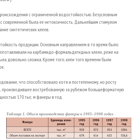
 происхождения с ограниченной водостойкостью. Безусловным
 с современной была ее нетоксичность. Дальнейшим стимулом
ание синтетических клеев.
стойкость продукции. Основным направлением в то время было
, изготавливали на карбамидо-формальдегидных клеях, реже на
ла довольно сложна. Кроме того, клеи того времени были
ре.
удование, что способствовало хотя и постепенному, но росту
е, производившее востребованную за рубежом большеформатную
щностью 170 тыс. м фанеры в год.
Таблица 1. Объем производства фанеры в 1995–1998 годах