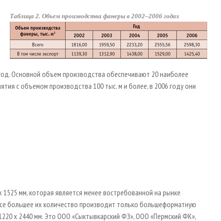
Таблица 2. Объем производства фанеры в 2002–2006 годах
в год. Основной объем производства обеспечивают 20 наиболее
тия с объемом производства 100 тыс. м и более, в 2006 году они
 1525 мм, которая является менее востребованной на рынке
 все большее их количество производит только большеформатную
1220 х 2440 мм. Это ООО «Сыктывкарский ФЗ», ООО «Пермский ФК»,