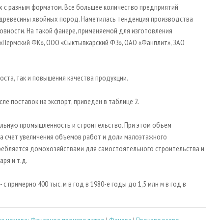
х с разным форматом. Все большее количество предприятий
з древесины хвойных пород. Наметилась тенденция производства
вности. На такой фанере, применяемой для изготовления
 «Пермский ФК», ООО «Сыктывкарский ФЗ», ОАО «Фанплит», ЗАО
оста, так и повышения качества продукции.
ле поставок на экспорт, приведен в таблице 2.
ельную промышленность и строительство. При этом объем
а счет увеличения объемов работ и доли малоэтажного
требляется домохозяйствами для самостоятельного строительства и
ря и т.д.
с примерно 400 тыс. м в год в 1980-е годы до 1,5 млн м в год в