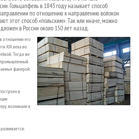
ии. Гольцапфель в 1843 году называет способ
направлении по отношению к направлению волокон
ают этот способ «польским». Так или иначе, можно
дложен в России около 150 лет назад.
 в отношении его
ти XIX века во
ейкой. Тогда же
т промышленный
ываемые фанерой:
построен в
кции
ру, возникали в
 развивается: