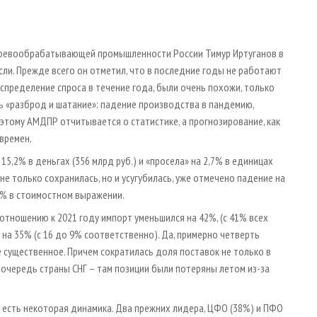
еревообрабатывающей промышленности России Тимур Иртуганов в
ли. Прежде всего он отметил, что в последние годы не работают
спределение спроса в течение года, были очень похожи, только
ь «разброд и шатание»: падение производства в пандемию,
этому АМДПР отчитывается о статистике, а прогнозирование, как
времен.
15,2% в деньгах (356 млрд руб.) и «просела» на 2,7% в единицах
е только сохранилась, но и усугубилась, уже отмечено падение на
9% в стоимостном выражении.
 отношению к 2021 году импорт уменьшился на 42%, (с 41% всех
 на 35% (с 16 до 9% соответственно). Да, примерно четверть
ие существенное. Причем сократилась доля поставок не только в
 очередь страны СНГ – там позиции были потеряны летом из-за
есть некоторая динамика. Два прежних лидера, ЦФО (38%) и ПФО