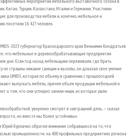
и эффективных мероприятий мебельного выставочного сезона в
ии, Китая, Турции, Казахстана, Италии и Германии. Участники
ие для производства мебели и, конечно, мебельное и
ю посетили 16 427 человек.
UMIDS-2023 губернатор Краснодарского края Вениамин Кондратьев
ажнее, что мебельные и деревообрабатывающие предприятия
ем дне. Если год назад мебельщики переживали, где брать
су не страшны никакие санкции и вызовы, он доказал свое умение
авка UMIDS, которая по объему в сравнении с прошлогодней
лжают выпускать мебель, причем объем продукции мебельной и
т о том, что они успешно заняли ниши, из которых ушли
евообработкой, уверенно смотрят в завтрашний день, – сказал
непросто, но вместе мы более устойчивы».
 Юрий Бурлачко обратил внимание собравшихся на то, что
аслью промышленности: на 400 профильных предприятиях региона