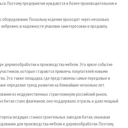
ться. Поэтому предприятия нуждаются в более производительном и
 оборудования. Поскольку изделия проходят через несколько
 небрежно, в надежности упаковки заинтересован и продавец
ере деревообработки и производства мебели. Это яркое событие
 участников, которые стараются привлечь покупателей новыми
ва. Это также площадка, где представлены самые передовые и
лане определил тренд развития на ближайшие несколько лет.
ования из недружественных стран покинули российский рынок,
е из Китая стало флагманом, оно поддержало отрасль и дало мощный
нтересы ведущих станкостроительных заводов Китая, оказывая
рудования для производства мебели и деревообработки. Поэтому,