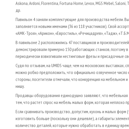
Askona, Ardoni, Florentina, Fortuna Home, Levox, MGS Mebel, Saloni
др.
Павильон 4 заняли комплектующие для производства мебели. Вы
заполняется новыми именами (36 из 118 участников). Свой ассорт
«АМК-Троя», «Арикон», «Евростиль», «Речицадрев», «Тадж», «Т.Б.М
В павильоне 2 расположились 47 поставщиков и производителей о
демонстрировали примерно 150 работающих станков, поэтому в 
периодически взвизгивали нестинговые фрезы и присадочные све
Судя по отзывам, на UMIDS чаще, чем на московских выставках,
можно робко предположить, что официально озвученное число к
стороны, посетители отмечали, что конкуренция на мебельном и
нишу.
Продавцы оборудования единодушно заявляют, что мебельная от
тем, что растет спрос на мебель малых форм, которая неплохо п
Если сравнивать производство, допустим, кухонь и малых форм (
изготовить больше (поскольку они дешевле), а габариты элемен
количество деталей, которые нужно обработать в единицу времен