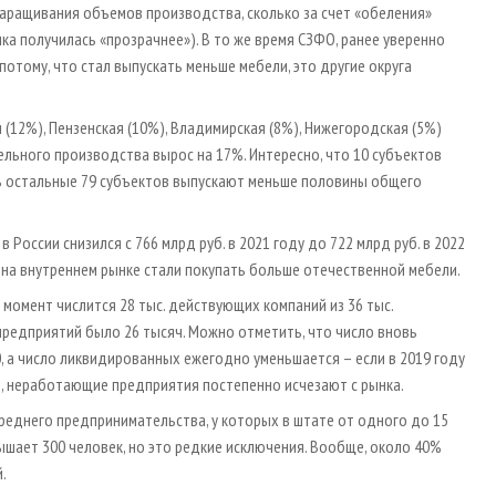
 наращивания объемов производства, сколько за счет «обеления»
ка получилась «прозрачнее»). В то же время СЗФО, ранее уверенно
 потому, что стал выпускать меньше мебели, это другие округа
 (12%), Пензенская (10%), Владимирская (8%), Нижегородская (5%)
ельного производства вырос на 17%. Интересно, что 10 субъектов
ть остальные 79 субъектов выпускают меньше половины общего
России снизился с 766 млрд руб. в 2021 году до 722 млрд руб. в 2022
о, на внутреннем рынке стали покупать больше отечественной мебели.
момент числится 28 тыс. действующих компаний из 36 тыс.
предприятий было 26 тысяч. Можно отметить, что число вновь
, а число ликвидированных ежегодно уменьшается – если в 2019 году
ми, неработающие предприятия постепенно исчезают с рынка.
среднего предпринимательства, у которых в штате от одного до 15
ышает 300 человек, но это редкие исключения. Вообще, около 40%
.