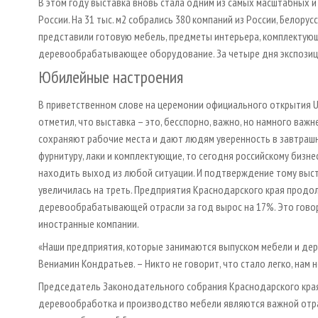
В этом году выставка вновь стала одним из самых масштабных 
России. На 31 тыс. м2 собрались 380 компаний из России, Белорусс
представили готовую мебель, предметы интерьера, комплектующ
деревообрабатывающее оборудование. За четыре дня экспозици
Юбилейные настроения
В приветственном слове на церемонии официального открытия 
отметил, что выставка – это, бесспорно, важно, но намного в
сохраняют рабочие места и дают людям уверенность в завтрашн
фурнитуру, лаки и комплектующие, то сегодня российскому бизне
находить выход из любой ситуации. И подтверждение тому выст
увеличилась на треть. Предприятия Краснодарского края продо
деревообрабатывающей отрасли за год вырос на 17%. Это говори
иностранные компании.
«Наши предприятия, которые занимаются выпуском мебели и дер
Вениамин Кондратьев. – Никто не говорит, что стало легко, нам 
Председатель Законодательного собрания Краснодарского края
деревообработка и производство мебели являются важной отр