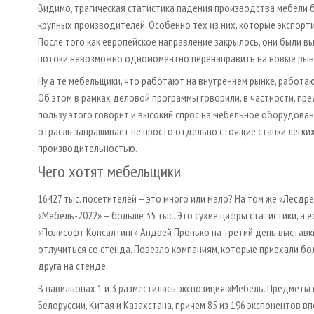
Видимо, трагическая статистика падения производства мебели б
крупных производителей. Особенно тех из них, которые экспорт
После того как европейское направление закрылось, они были 
потоки невозможно одномоментно перенаправить на новые рын
Ну а те мебельщики, что работают на внутреннем рынке, работа
Об этом в рамках деловой программы говорили, в частности, пре
пользу этого говорит и высокий спрос на мебельное оборудован
отрасль запрашивает не просто отдельно стоящие станки легких
производительностью.
Чего хотят мебельщики
16427 тыс. посетителей – это много или мало? На том же «Лесдр
«Мебель-2022» – больше 35 тыс. Это сухие цифры статистики, а е
«Полисофт Консалтинг» Андрей Пронько на третий день выставки
отлучиться со стенда. Повезло компаниям, которые приехали бо
друга на стенде.
В павильонах 1 и 3 разместилась экспозиция «Мебель. Предметы 
Белоруссии, Китая и Казахстана, причем 85 из 196 экспонентов в