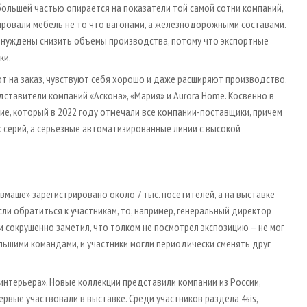
ольшей частью опирается на показатели той самой сотни компаний,
ировали мебель не то что вагонами, а железнодорожными составами.
вынуждены снизить объемы производства, потому что экспортные
ки.
ют на заказ, чувствуют себя хорошо и даже расширяют производство.
дставители компаний «Аскона», «Мария» и Aurora Home. Косвенно в
ие, который в 2022 году отмечали все компании-поставщики, причем
 серий, а серьезные автоматизированные линии с высокой
евмаше» зарегистрировано около 7 тыс. посетителей, а на выставке
сли обратиться к участникам, то, например, генеральный директор
 сокрушенно заметил, что толком не посмотрел экспозицию – не мог
льшими командами, и участники могли периодически сменять друг
интерьера». Новые коллекции представили компании из России,
первые участвовали в выставке. Среди участников раздела 4sis,