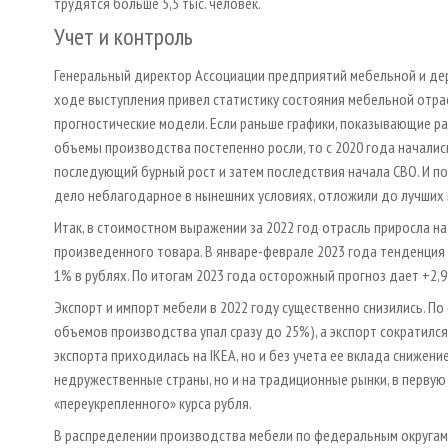
трудятся больше 5,5 тыс. человек.
Учет и контроль
Генеральный директор Ассоциации предприятий мебельной и д
ходе выступления привел статистику состояния мебельной отрас
прогностические модели. Если раньше графики, показывающие ра
объемы производства постепенно росли, то с 2020 года началис
последующий бурный рост и затем последствия начала СВО. И по
дело неблагодарное в нынешних условиях, отложили до лучших 
Итак, в стоимостном выражении за 2022 год отрасль приросла на 
произведенного товара. В январе-феврале 2023 года тенденция н
1% в рублях. По итогам 2023 года осторожный прогноз дает +2,
Экспорт и импорт мебели в 2022 году существенно снизились. По
объемов производства упал сразу до 25%), а экспорт сократился
экспорта приходилась на IKEA, но и без учета ее вклада снижен
недружественные страны, но и на традиционные рынки, в первую
«переукрепленного» курса рубля.
В распределении производства мебели по федеральным округам 