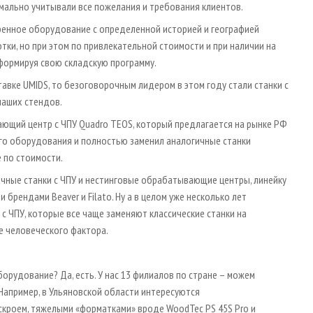
мально учитывали все пожелания и требования клиентов.
еренное оборудование с определенной историей и географией
тки, но при этом по привлекательной стоимости и при наличии на
 формируя свою складскую программу.
авке UMIDS, то безоговорочным лидером в этом году стали станки с
наших стендов.
ющий центр с ЧПУ Quadro TEOS, который предлагается на рынке РФ
ого оборудования и полностью заменил аналогичные станки
 по стоимости.
чные станки с ЧПУ и нестинговые обрабатывающие центры, линейку
брендами Beaver и Filato. Ну а в целом уже несколько лет
 ЧПУ, которые все чаще заменяют классические станки на
е человеческого фактора.
борудование? Да, есть. У нас 13 филиалов по стране – можем
Например, в Ульяновской области интересуются
кроем, тяжелыми «форматками» вроде WoodTec PS 45S Pro и