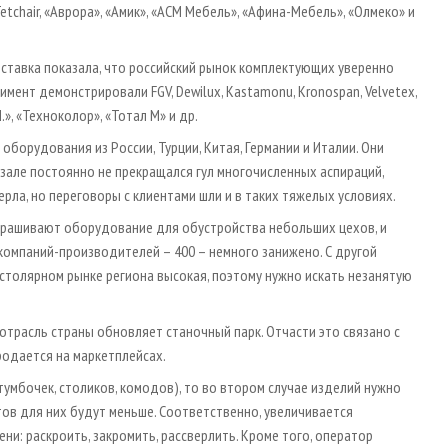
, Tetchair, «Аврора», «Амик», «АСМ Мебель», «Афина-Мебель», «Олмеко» и
ставка показала, что российский рынок комплектующих уверенно
имент демонстрировали FGV, Dewilux, Kastamonu, Kronospan, Velvetex,
.», «Техноколор», «Тотал М» и др.
борудования из России, Турции, Китая, Германии и Италии. Они
зале постоянно не прекращался гул многочисленных аспираций,
рла, но переговоры с клиентами шли и в таких тяжелых условиях.
 спрашивают оборудование для обустройства небольших цехов, и
омпаний-производителей – 400 – немного занижено. С другой
 столярном рынке региона высокая, поэтому нужно искать незанятую
расль страны обновляет станочный парк. Отчасти это связано с
родается на маркетплейсах.
тумбочек, столиков, комодов), то во втором случае изделий нужно
тов для них будут меньше. Соответственно, увеличивается
и: раскроить, закромить, рассверлить. Кроме того, оператор