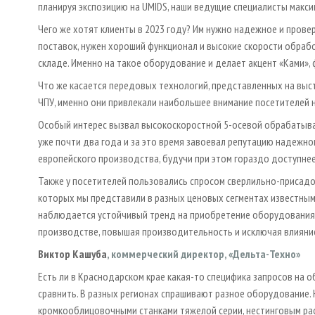
планируя экспозицию на UMIDS, наши ведущие специалисты макси
Чего же хотят клиенты в 2023 году? Им нужно надежное и пров
поставок, нужен хороший функционал и высокие скорости обрабо
складе. Именно на такое оборудование и делает акцент «Ками»,
Что же касается передовых технологий, представленных на выст
ЧПУ, именно они привлекали наибольшее внимание посетителей 
Особый интерес вызвал высокоскоростной 5-осевой обрабатыва
уже почти два года и за это время завоевал репутацию надежн
европейского производства, будучи при этом гораздо доступнее
Также у посетителей пользовались спросом сверлильно-присадо
которых мы представили в разных ценовых сегментах известными 
наблюдается устойчивый тренд на приобретение оборудования с
производстве, повышая производительность и исключая влияни
Виктор Кашуба
, коммерческий директор, «Дельта-Техно»
Есть ли в Краснодарском крае какая-то специфика запросов на о
сравнить. В разных регионах спрашивают разное оборудование. 
кромкооблицовочными станками тяжелой серии, нестинговым рас