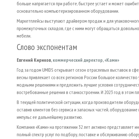
больше напрягается при работе, быстрее устает и может ошиби
основательно компьютеризированном оборудовании.
Маркетплейсы выступают драйвером продаж и для упаковочного
промежуточных складов, где с ними могут обращаться довольно
мебели.
Слово экспонентам
Евгений Кириков
, коммерческий директор, «Ками»
Год за годом UMIDS открывает сезон отраслевых выставок в сф
весны привлекает со всех регионов России большое количество
модными решениями и предложить лучшие условия сотрудничест
востребованные решения в станкостроении. И 2023 год в этом п
В текущей политической ситуации, когда производители оборуд
оставив клиентов без сервиса и запасных частей, оборудовани
импульс ее дальнейшему развитию.
Компания «Ками» на протяжении 32 лет активно представляет и
полный спектр услуг по подбору, поставке и обслуживанию обо