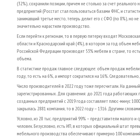
(32%), сохранили позиции, причем не столько за счет реального
предприятий (Росстат стал пользоваться базами ФНС, и статисти
занимавший третье место, теперь делит его с СФО (по 8%), но не
значительно нарастили производство.
Если перейти к регионам, то в первую пятерку входят Московская
области и Краснодарский край (4%), в котором за год объем меб
Российской Федерации производят 53% мебели в стране, то ес
объема.
В статистике продаж главное следующее: объем продаж мебели в 
году, то есть на 6%, а импорт сократился на 16%. Следовательн
Число производителей в 2022 году тоже пересчитали. На данный 
зарегистрированных. Для сравнения: до 2021 года работающих 
созданных предприятий с 2019 года составляет плюс-минус 1000
закрылась 2881 компания, то в 2022 году – 1316. Другими слова
Условно, из 28 тыс. предприятий 99% – представители малого и 
человек. Безусловно, есть ИП, в которых официальный штат прев
мебельного производства обеспечивают примерно 100 компаний