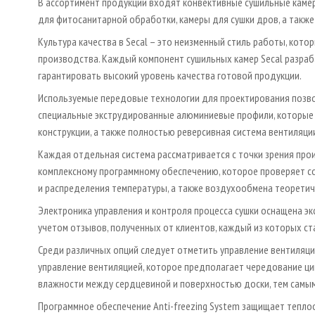
В ассортимент продукции входят конвективные сушильные камер
для фитосанитарной обработки, камеры для сушки дров, а также
Культура качества в Secal – это неизменный стиль работы, кото
производства. Каждый компонент сушильных камер Secal разраб
гарантировать высокий уровень качества готовой продукции.
Используемые передовые технологии для проектирования позвол
специальные экструдированные алюминиевые профили, которые 
конструкции, а также полностью реверсивная система вентиляци
Каждая отдельная система рассматривается с точки зрения про
комплексному программному обеспечению, которое проверяет с
и распределения температуры, а также воздухообмена теоретич
Электроника управления и контроля процесса сушки оснащена э
учетом отзывов, полученных от клиентов, каждый из которых с
Среди различных опций следует отметить управление вентиляцие
управление вентиляцией, которое предполагает чередование цик
влажности между сердцевиной и поверхностью доски, тем самы
Программное обеспечение Anti-freezing System защищает теплоо