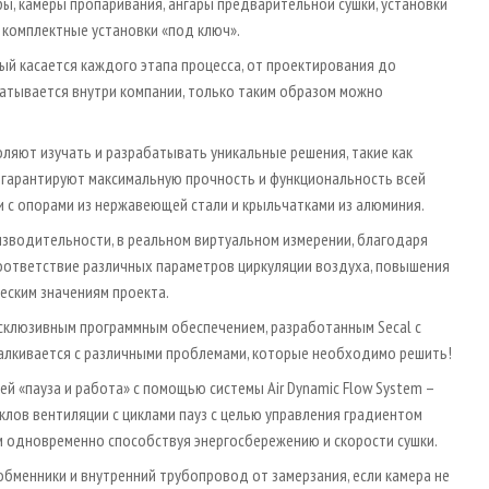
ы, камеры пропаривания, ангары предварительной сушки, установки
 комплектные установки «под ключ».
рый касается каждого этапа процесса, от проектирования до
атывается внутри компании, только таким образом можно
яют изучать и разрабатывать уникальные решения, такие как
гарантируют максимальную прочность и функциональность всей
и с опорами из нержавеющей стали и крыльчатками из алюминия.
изводительности, в реальном виртуальном измерении, благодаря
оответствие различных параметров циркуляции воздуха, повышения
еским значениям проекта.
ксклюзивным программным обеспечением, разработанным Secal с
талкивается с различными проблемами, которые необходимо решить!
й «пауза и работа» с помощью системы Air Dynamic Flow System –
лов вентиляции с циклами пауз с целью управления градиентом
м одновременно способствуя энергосбережению и скорости сушки.
бменники и внутренний трубопровод от замерзания, если камера не