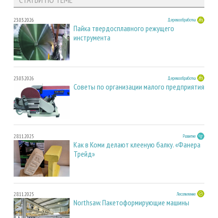
23.03.2026
Деревообработка
Пайка твердосплавного режущего
инструмента
23.03.2026
Деревообработка
Советы по организации малого предприятия
28.11.2025
Развитие
Как в Коми делают клееную балку. «Фанера
Трейд»
28.11.2025
Лесопиление
Northsaw. Пакетоформирующие машины