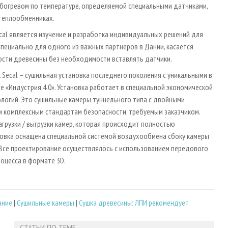
 обогревом по температуре, определяемой специальными датчиками,
 теплообменниках.
cal является изучение и разработка индивидуальных решений для
специально для одного из важных партнеров в Дании, касается
ости древесины без необходимости вставлять датчики.
Secal – сушильная установка последнего поколения с уникальными в
 «Индустрия 4.0». Установка работает в специальной экономической
логий. Это сушильные камеры туннельного типа с двойными
 комплексным стандартам безопасности, требуемым заказчиком.
грузки / выгрузки камер, которая происходит полностью
ановка оснащена специальной системой воздухообмена сбоку камеры
Все проектирование осуществлялось с использованием передового
оцесса в формате 3D.
ание
|
Сушильные камеры
|
Сушка древесины: ЛПИ рекомендует
СТАТЬИ ПО ТЕМЕ