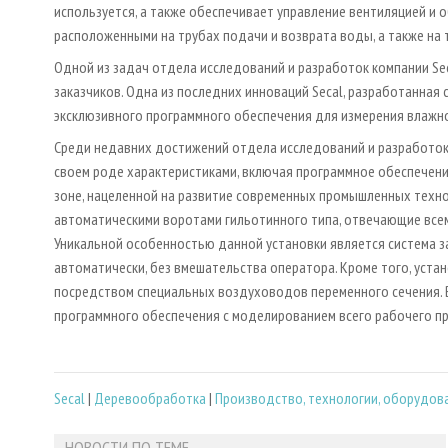
используется, а также обеспечивает управление вентиляцией и
расположенными на трубах подачи и возврата воды, а также на
Одной из задач отдела исследований и разработок компании Se
заказчиков. Одна из последних инноваций Secal, разработанная 
эксклюзивного программного обеспечения для измерения влажн
Среди недавних достижений отдела исследований и разработок 
своем роде характеристиками, включая программное обеспечение
зоне, нацеленной на развитие современных промышленных техно
автоматическими воротами гильотинного типа, отвечающие всем
Уникальной особенностью данной установки является система за
автоматически, без вмешательства оператора. Кроме того, уст
посредством специальных воздуховодов переменного сечения. 
программного обеспечения с моделированием всего рабочего пр
Secal
|
Деревообработка
|
Производство, технологии, оборудов
НОВОСТИ ПО ТЕМЕ