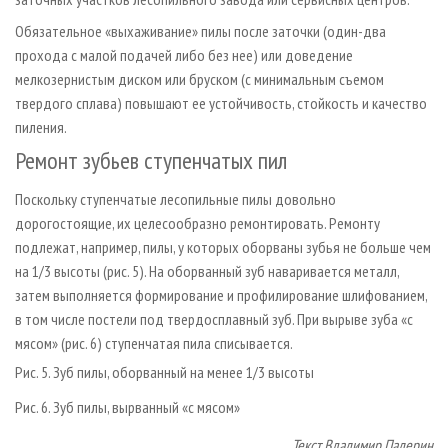
Обязательное «выхаживание» пилы после заточки (один-два
прохода с малой подачей либо без нее) или доведение
мелкозернистым диском или бруском (с минимальным съемом
твердого сплава) повышают ее устойчивость, стойкость и качество
пиления.
Ремонт зубьев ступенчатых пил
Поскольку ступенчатые лесопильные пилы довольно
дорогостоящие, их целесообразно ремонтировать. Ремонту
подлежат, например, пилы, у которых оборваны зубья не больше чем
на 1/3 высоты (рис. 5). На оборванный зуб наваривается металл,
затем выполняется формирование и профилирование шлифованием,
в том числе постели под твердосплавный зуб. При вырыве зуба «с
мясом» (рис. 6) ступенчатая пила списывается.
Рис. 5. Зуб пилы, оборванный на менее 1/3 высоты
Рис. 6. Зуб пилы, вырванный «с мясом»
Текст Владимир Падерин