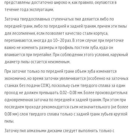
представлены достаточно широко и, как правило, окупаются в
течение года эксплуатации.
Заточка твердосплавных ступенчатых пил делается либо по
передней грани, либо по передней и задней граням, причем эти пилы
для лесопиления, если позволяет качество стали корпуса,
перепаиваются, иногда до 10–20 раз. В этом случае при переточке
важно не изменять размеры и профиль постели зуба, куда он
впаивается при перепайке. При соблюдении этого условия, наружный
диаметр пилы остается неизменным.
При заточке только по передней грани объем зуба изменяется
экономично, но время заточки увеличивается (особенно на заточных
станках без подачи СОЖ), поскольку съем твердого сплава за один
проход не должен превышать 0,02–0,08 мм. Более производительна
одновременная заточка по передней и задней граням. При этом при
последнем проходе рекомендуется съем незначительного (не более
0,08 мм) слоя твердого сплава только с задней грани зубьев круглой
пилы.
Заточку пил алмазными дисками следует выполнять только с