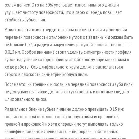
охлаждением. Это на 50% уменьшает износ пильного диска и
улучшает чистоту поверхности, что в свою очередь повышает
стойкость зубьев пил.
У пил с пластинками твердого сплава после заточки и доведения
передней поверхности отклонение углов от заданных должны быть
не больше 0,5°, а радиуса закругления режущей кромки – не больше
0,015 мм. Особое внимание стоит уделить симметричности профиля
зубов, нарушение которой приводит к боковому зарезанию пилы в
ходе работы. Ось шлифовального круга должна располагаться
строго в плоскости симметрии корпуса пилы.
После заточки трещины и сколы на передней поверхности зуба пилы
не допускаются, также должны отсутствовать и видимые следы от
шлифовального диска.
Радиальное биение зубьев пилы не должно превышать 0,15 мм;
волнистость или «крыловатость» корпуса пилы исправляется
правкой и проковкой, но эти операции могут выполнять только
квалифицированные специалисты – пилоправы собственных
заточных участков лесопильного завода или сервисных центров.