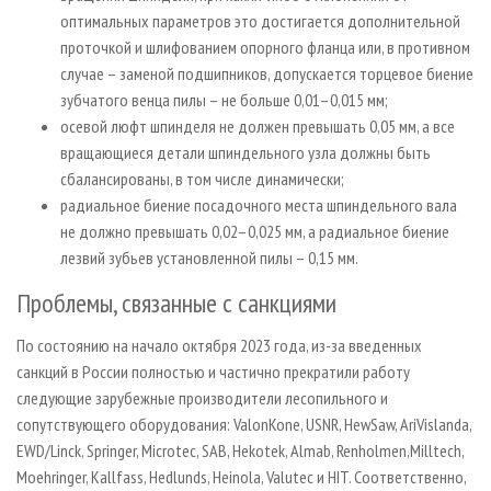
оптимальных параметров это достигается дополнительной
проточкой и шлифованием опорного фланца или, в противном
случае – заменой подшипников, допускается торцевое биение
зубчатого венца пилы – не больше 0,01–0,015 мм;
осевой люфт шпинделя не должен превышать 0,05 мм, а все
вращающиеся детали шпиндельного узла должны быть
сбалансированы, в том числе динамически;
радиальное биение посадочного места шпиндельного вала
не должно превышать 0,02–0,025 мм, а радиальное биение
лезвий зубьев установленной пилы – 0,15 мм.
Проблемы, связанные с санкциями
По состоянию на начало октября 2023 года, из-за введенных
санкций в России полностью и частично прекратили работу
следующие зарубежные производители лесопильного и
сопутствующего оборудования: ValonKone, USNR, HewSaw, AriVislanda,
EWD/Linck, Springer, Microtec, SAB, Hekotek, Almab, Renholmen,Milltech,
Moehringer, Kallfass, Hedlunds, Heinola, Valutec и HIT. Соответственно,