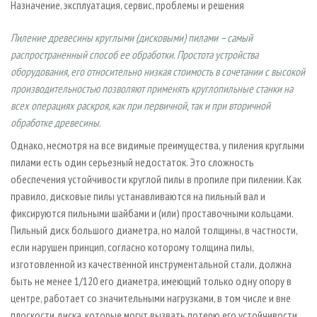
Назначение, эксплуатация, сервис, проблемы и решения
СУШКА ДРЕВЕСИНЫ
ПЕРСОНЫ
КОНТАКТЫ
РЕКЛАМА
ПРОИЗВОДСТВО ДРЕВЕСНЫХ ПЛИТ
МОБИЛЬНЫЕ ВЫСТАВКИ
РЕКЛАМА НА САЙТЕ
Пиление древесины круглыми (дисковыми) пилами – самый
распространенный способ ее обработки. Простота устройства
ДЕРЕВЯННОЕ ДОМОСТРОЕНИЕ
ОФИЦИАЛЬНЫЕ ДЕЛЕГАЦИИ
оборудования, его относительно низкая стоимость в сочетании с высокой
ПРОИЗВОДСТВО МЕБЕЛИ
ПРИОРИТЕТНЫЕ ИНВЕСТПРОЕКТЫ
производительностью позволяют применять круглопильные станки на
БИОЭНЕРГЕТИКА
RUSSIAN FORESTRY REVIEW
всех операциях раскроя, как при первичной, так и при вторичной
обработке древесины.
ЦБП
ГАЗЕТА ЛЕСПРОМФОРУМ
Однако, несмотря на все видимые преимущества, у пиления круглыми
ИНСТРУМЕНТ И МАТЕРИАЛЫ
БИБЛИОТЕКА СПЕЦИАЛИСТА
пилами есть один серьезный недостаток. Это сложность
обеспечения устойчивости круглой пилы в пропиле при пилении. Как
правило, дисковые пилы устанавливаются на пильный вал и
фиксируются пильными шайбами и (или) проставочными кольцами.
Пильный диск большого диаметра, но малой толщины, в частности,
если нарушен принцип, согласно которому толщина пилы,
изготовленной из качественной инструментальной стали, должна
быть не менее 1/120 его диаметра, имеющий только одну опору в
центре, работает со значительными нагрузками, в том числе и вне
плоскости диска, которые могут вызвать потерю его устойчивости.