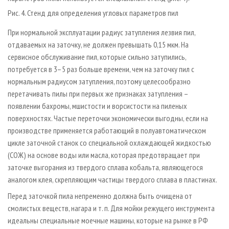
Рис. 4. Стенд для определения угловых параметров пил
При нормальной эксплуатации радиус затупления лезвия пил,
отдаваемых на заточку, не должен превышать 0,15 мкм. На
сервисное обслуживание пил, которые сильно затупились,
потребуется в 3–5 раз больше времени, чем на заточку пил с
нормальным радиусом затупления, поэтому целесообразно
перетачивать пилы при первых же признаках затупления –
появлении бахромы, мшистости и ворсистости на пиленых
поверхностях. Частые переточки экономически выгодны, если на
производстве применяется работающий в полуавтоматическом
цикле заточной станок со специальной охлаждающей жидкостью
(СОЖ) на основе воды или масла, которая предотвращает при
заточке выгорания из твердого сплава кобальта, являющегося
аналогом клея, скрепляющим частицы твердого сплава в пластинах.
Перед заточкой пила непременно должна быть очищена от
смолистых веществ, нагара и т. п. Для мойки режущего инструмента
идеальны специальные моечные машины, которые на рынке в РФ