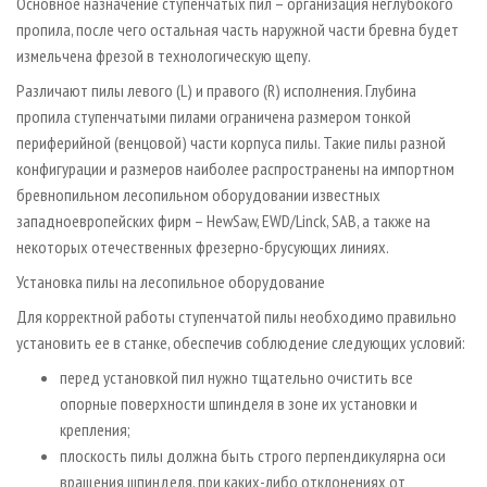
Основное назначение ступенчатых пил – организация неглубокого
пропила, после чего остальная часть наружной части бревна будет
измельчена фрезой в технологическую щепу.
Различают пилы левого (L) и правого (R) исполнения. Глубина
пропила ступенчатыми пилами ограничена размером тонкой
периферийной (венцовой) части корпуса пилы. Такие пилы разной
конфигурации и размеров наиболее распространены на импортном
бревнопильном лесопильном оборудовании известных
западноевропейских фирм – HewSaw, EWD/Linck, SAB, а также на
некоторых отечественных фрезерно-брусующих линиях.
Установка пилы на лесопильное оборудование
Для корректной работы ступенчатой пилы необходимо правильно
установить ее в станке, обеспечив соблюдение следующих условий:
перед установкой пил нужно тщательно очистить все
опорные поверхности шпинделя в зоне их установки и
крепления;
плоскость пилы должна быть строго перпендикулярна оси
вращения шпинделя, при каких-либо отклонениях от