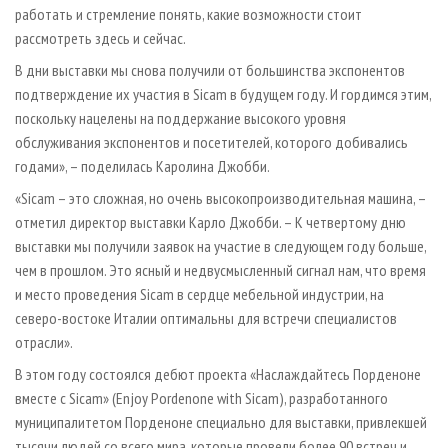
работать и стремление понять, какие возможности стоит
рассмотреть здесь и сейчас.
В дни выставки мы снова получили от большинства экспонентов
подтверждение их участия в Sicam в будущем году. И гордимся этим,
поскольку нацелены на поддержание высокого уровня
обслуживания экспонентов и посетителей, которого добивались
годами», – поделилась Каролина Джобби.
«Sicam – это сложная, но очень высокопроизводительная машина, –
отметил директор выставки Карло Джобби. – К четвертому дню
выставки мы получили заявок на участие в следующем году больше,
чем в прошлом. Это ясный и недвусмысленный сигнал нам, что время
и место проведения Sicam в сердце мебельной индустрии, на
северо-востоке Италии оптимальны для встречи специалистов
отрасли».
В этом году состоялся дебют проекта «Наслаждайтесь Порденоне
вместе с Sicam» (Enjoy Pordenone with Sicam), разработанного
муниципалитетом Порденоне специально для выставки, привлекшей
тысячи людей со всего мира, которые провели более 90 встреч и