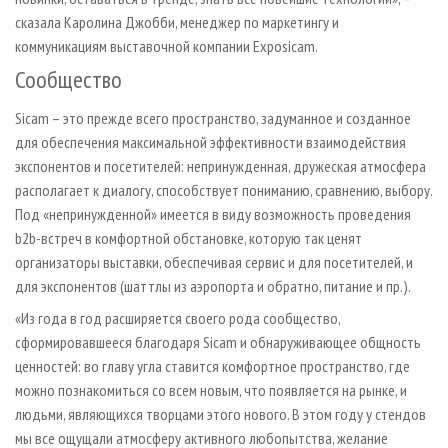
сказала Каролина Джобби, менеджер по маркетингу и
коммуникациям выставочной компании Exposicam.
Сообщество
Sicam – это прежде всего пространство, задуманное и созданное
для обеспечения максимальной эффективности взаимодействия
экспонентов и посетителей: непринужденная, дружеская атмосфера
располагает к диалогу, способствует пониманию, сравнению, выбору.
Под «непринужденной» имеется в виду возможность проведения
b2b-встреч в комфортной обстановке, которую так ценят
организаторы выставки, обеспечивая сервис и для посетителей, и
для экспонентов (шаттлы из аэропорта и обратно, питание и пр.).
«Из года в год расширяется своего рода сообщество,
сформировавшееся благодаря Sicam и обнаруживающее общность
ценностей: во главу угла ставится комфортное пространство, где
можно познакомиться со всем новым, что появляется на рынке, и
людьми, являющихся творцами этого нового. В этом году у стендов
мы все ощущали атмосферу активного любопытства, желание