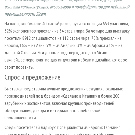
СУШКА ДРЕВЕСИНЫ
ПЕРСОНЫ
КОНТАКТЫ
РЕКЛАМА
выставка комплектующих, аксессуаров и полуфабрикатов для мебельной
ПРОИЗВОДСТВО ДРЕВЕСНЫХ ПЛИТ
промышленности Sicam.
МОБИЛЬНЫЕ ВЫСТАВКИ
РЕКЛАМА НА САЙТЕ
2
ДЕРЕВЯННОЕ ДОМОСТРОЕНИЕ
На площади больше 40 тыс. м
развернули экспозиции 653 участника,
ОФИЦИАЛЬНЫЕ ДЕЛЕГАЦИИ
32% экспонентов приехали из 34 стран мира. За четыре дня выставку
ПРОИЗВОДСТВО МЕБЕЛИ
ПРИОРИТЕТНЫЕ ИНВЕСТПРОЕКТЫ
посетили 8912 специалистов из 112 стран мира: 75% приехали из
БИОЭНЕРГЕТИКА
RUSSIAN FORESTRY REVIEW
Европы, 16% – из Азии, 5% – из Америки, 3% – из Африки и 1% – из
далекой Океании. Эти данные подтверждают, что Sicam –
ЦБП
ГАЗЕТА ЛЕСПРОМФОРУМ
важнейшее мероприятие для индустрии мебели и дизайна, которое
ИНСТРУМЕНТ И МАТЕРИАЛЫ
БИБЛИОТЕКА СПЕЦИАЛИСТА
стоит посетить.
Спрос и предложение
Выставка представила лучшие предложения ведущих локальных
производителей под брендом «Сделано в Италии» и более 200
зарубежных экспонентов, включая крупных производителей
оборудования, декора и материалов для мебельной
промышленности.
Среди посетителей лидируют специалисты из Европы: Германия
первая в рейтинге стран Евросоюза, за ней следуют Испания,