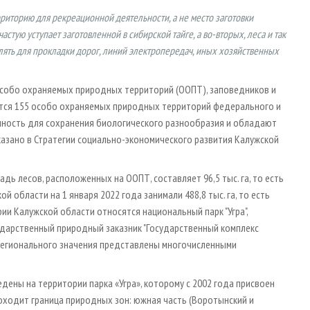
рриторию для рекреационной деятельности, а не место заготовки
астую уступает заготовленной в сибирской тайге, а во-вторых, леса и так
лять для прокладки дорог, линий электропередач, иных хозяйственных
особо охраняемых природных территорий (ООПТ), заповедников и
ется 155 особо охраняемых природных территорий федерального и
нность для сохранения биологического разнообразия и обладают
казано в Стратегии социально-экономического развития Калужской
ь лесов, расположенных на ООПТ, составляет 96,5 тыс. га, то есть
 области на 1 января 2022 года занимали 488,8 тыс. га, то есть
ии Калужской области относятся национальный парк "Угра",
ударственный природный заказник "Государственный комплекс
Т регионального значения представлены многочисленными
ены на территории парка «Угра», которому с 2002 года присвоен
оходит граница природных зон: южная часть (Воротынский и