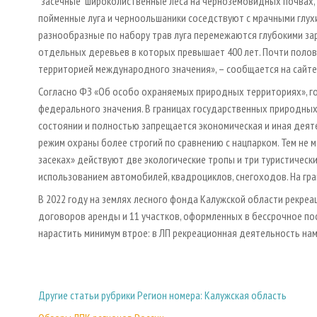
"засечные" широколиственные леса на черноземовидных почвах,
пойменные луга и черноольшаники соседствуют с мрачными глух
разнообразные по набору трав луга перемежаются глубокими зар
отдельных деревьев в которых превышает 400 лет. Почти поло
территорией международного значения», – сообщается на сайт
Согласно ФЗ «Об особо охраняемых природных территориях», г
федерального значения. В границах государственных природны
состоянии и полностью запрещается экономическая и иная деяте
режим охраны более строгий по сравнению с нацпарком. Тем не 
засеках» действуют две экологические тропы и три туристически
использованием автомобилей, квадроциклов, снегоходов. На гра
В 2022 году на землях лесного фонда Калужской области рекреа
договоров аренды и 11 участков, оформленных в бессрочное по
нарастить минимум втрое: в ЛП рекреационная деятельность на
Другие статьи рубрики Регион номера: Калужская область