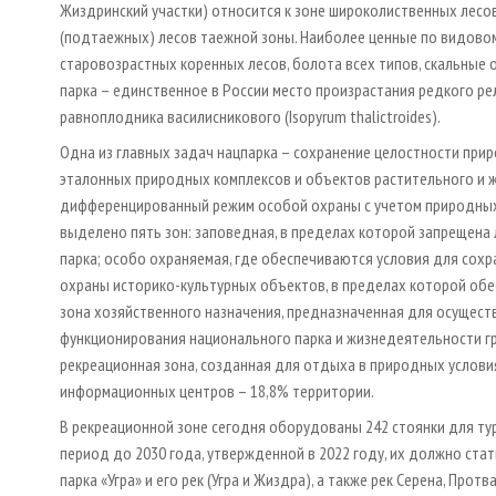
Жиздринский участки) относится к зоне широколиственных лесов
(подтаежных) лесов таежной зоны. Наиболее ценные по видовом
старовозрастных коренных лесов, болота всех типов, скальные 
парка – единственное в России место произрастания редкого р
равноплодника василисникового (Isopyrum thalictroides).
Одна из главных задач нацпарка – сохранение целостности при
эталонных природных комплексов и объектов растительного и ж
дифференцированный режим особой охраны с учетом природных,
выделено пять зон: заповедная, в пределах которой запрещена 
парка; особо охраняемая, где обеспечиваются условия для сохр
охраны историко-культурных объектов, в пределах которой обес
зона хозяйственного назначения, предназначенная для осущест
функционирования национального парка и жизнедеятельности гра
рекреационная зона, созданная для отдыха в природных условия
информационных центров – 18,8% территории.
В рекреационной зоне сегодня оборудованы 242 стоянки для тур
период до 2030 года, утвержденной в 2022 году, их должно ст
парка «Угра» и его рек (Угра и Жиздра), а также рек Серена, Пр