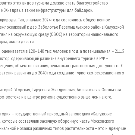
азвития этих видов туризма должно стать благоустройство
а и Жиздра), а также инфраструктуры для байдарок.
природы. Так, в начале 2024 года состоялось общественное
ежпоселковый к дер. Заболотье Перемышльского района Калужской
твия на окружающую среду (ОВОС) на территории национального
арка, около десяти.
оценивается в 120–140 тыс. человек в год, а потенциальная – 211,5
 фактор, сдерживающий развитие внутреннего туризма в РФ –
мещения, объектов питания, невысокая транспортная доступность. С
стратегии развития до 2040 года создание туристско-рекреационного
рий: Угорская, Тарусская, Жиздринская, Болвинская и Опольская.
о-востоке и в центре региона существенно выше, чем на юге,
итория – государственный природный заповедник «Калужские
в, которые составляли засечную оборонную часть Московского
уникальной мозаики различных типов растительности – это и дремучие