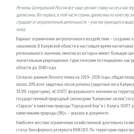
Регионы Центральной России все чаще делают ставку на леса как те
древесины. Во-первых, в этой части страны древесина по качеству зач
страдают от антропогенной деятельности – участки приходится выде
нужд.
Вариант ограничения антропогенного воздействия – создание 
заказников. В Калужской области в настоящее время насчитыва
регионального значения, «многие из которых имеют большую це
значительным рекреационно-туристическим потенциалом», как у
области до 2040 года.
Согласно данным Лесного плана на 2019–2028 годы, общая площад
около 20% всех защитных лесов региона (защитные леса Калужской
38,9% территории). «К ООПТ федерального значения на территор
государственный природный заповедник "Калужские засеки", гос
«Таруса»" и памятник природы "Городской бор" в г. Калуга. ООП
памятниками природы (98)», – указано в документе.
Наиболее жесткие ограничения хозяйственной деятельности введ
статус биосферного резервата ЮНЕСКО. По территории парка пр