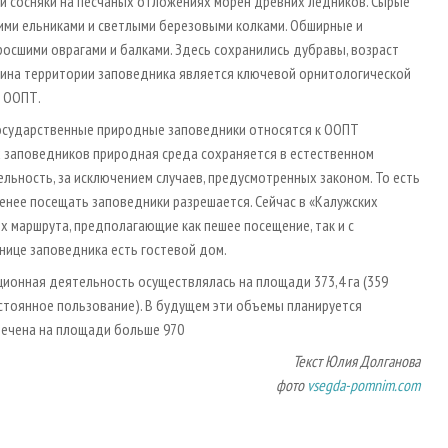
 и сосняки на песчаных отложениях морен древних ледников. Сырые
ими ельниками и светлыми березовыми колками. Обширные и
осшими оврагами и балками. Здесь сохранились дубравы, возраст
вина территории заповедника является ключевой орнитологической
е ООПТ.
осударственные природные заповедники относятся к ООПТ
х заповедников природная среда сохраняется в естественном
льность, за исключением случаев, предусмотренных законом. То есть
менее посещать заповедники разрешается. Сейчас в «Калужских
х маршрута, предполагающие как пешее посещение, так и с
нице заповедника есть гостевой дом.
ционная деятельность осуществлялась на площади 373,4 га (359
стоянное пользование). В будущем эти объемы планируется
мечена на площади больше 970
Текст Юлия Долганова
фото
vsegda-pomnim.com