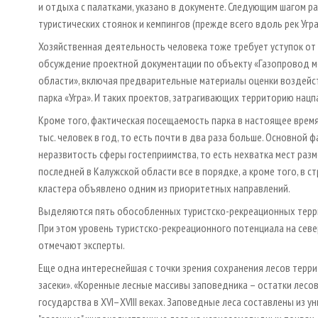
и отдыха с палатками, указано в документе. Следующим шагом р
туристических стоянок и кемпингов (прежде всего вдоль рек Угр
Хозяйственная деятельность человека тоже требует уступок от 
обсуждение проектной документации по объекту «Газопровод м
области», включая предварительные материалы оценки воздейс
парка «Угра». И таких проектов, затрагивающих территорию нацп
Кроме того, фактическая посещаемость парка в настоящее время 
тыс. человек в год, то есть почти в два раза больше. Основной
неразвитость сферы гостеприимства, то есть нехватка мест раз
последней в Калужской области все в порядке, а кроме того, в 
кластера объявлено одним из приоритетных направлений.
Выделяются пять обособленных туристско-рекреационных террито
При этом уровень туристско-рекреационного потенциала на север
отмечают эксперты.
Еще одна интереснейшая с точки зрения сохранения лесов терр
засеки». «Коренные лесные массивы заповедника – остатки лесо
государства в XVI–XVIII веках. Заповедные леса составлены из 