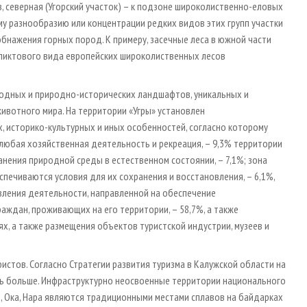
, северная (Угорский участок) – к подзоне широколиственно-еловых
у разнообразию или концентрации редких видов этих групп участки
обнажения горных пород. К примеру, засечные леса в южной части
еликтового вида европейских широколиственных лесов
родных и природно-исторических ландшафтов, уникальных и
ивотного мира. На территории «Угры» установлен
 историко-культурных и иных особенностей, согласно которому
любая хозяйственная деятельность и рекреация, – 9,3% территории
анения природной среды в естественном состоянии, – 7,1%; зона
печиваются условия для их сохранения и восстановления, – 6,1%,
вления деятельности, направленной на обеспечение
ждан, проживающих на его территории, – 58,7%, а также
х, а также размещения объектов туристской индустрии, музеев и
истов. Согласно Стратегии развития туризма в Калужской области на
ать больше. Инфраструктурно неосвоенные территории национального
отва, Ока, Нара являются традиционными местами сплавов на байдарках