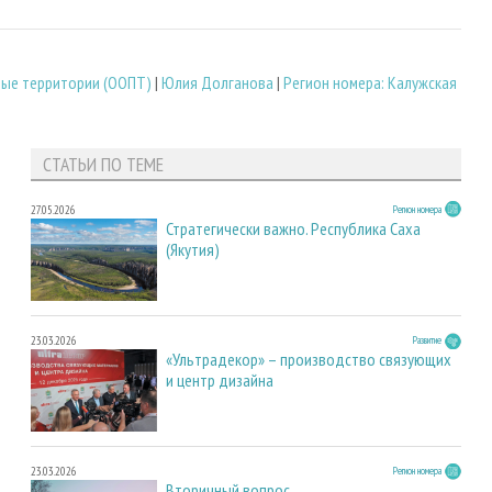
ые территории (ООПТ)
|
Юлия Долганова
|
Регион номера: Калужская
СТАТЬИ ПО ТЕМЕ
27.05.2026
Регион номера
Стратегически важно. Республика Саха
(Якутия)
23.03.2026
Развитие
«Ультрадекор» – производство связующих
и центр дизайна
23.03.2026
Регион номера
Вторичный вопрос