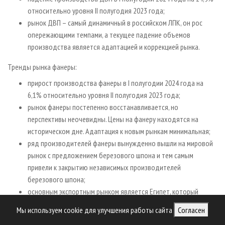
относительно уровня II полугодия 2023 года;
рынок ДВП – самый динамичный в российском ЛПК, он рос
опережающими темпами, а текущее падение объемов
производства является адаптацией и коррекцией рынка.
Тренды рынка фанеры:
прирост производства фанеры в I полугодии 2024 года на
6,1% относительно уровня II полугодия 2023 года;
рынок фанеры постепенно восстанавливается, но
перспективы неочевидны. Цены на фанеру находятся на
историческом дне. Адаптация к новым рынкам минимальная;
ряд производителей фанеры вынужденно вышли на мировой
рынок с предложением березового шпона и тем самым
привели к закрытию независимых производителей
березового шпона;
основным экспортным рынком является Египет, который
страдает от дефицита баланса, торгового дисбаланса,
Мы используем cookie для улучшения работы сайта
Согласен
недостатка платежеспособности и бюджетного дефицита;