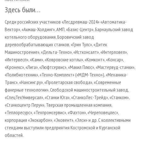
Здесь были…
Среди российских участников «Лесдревмаш-2024» «Автоматика-
Вектор», «Акмаш-Холдинг», АМП, «Базис-Центр», Барнаульский завод
котельного оборудования, Боровичский завод
деревообрабатывающих станков, «Грин Тулс», «Дитек
Машиностроение», «Дельта-Техно», «Истконсалт», «Интерловел»,
«Интервесп», «Ками», «Ковровские котлы», «Комконт», «Консар»,
«Кронекс», «Лига», «Люфтсервис», «Макил Плюс», «Мастервуд-станки»,
«Полибиотехник», «Техно-Комплект» («МДМ-Техно»), «Механика-
Транс», «Нансинг.ру», «Пролетарская свобода», «Современные
фанерные технологии», Слободской машиностроительный завод,
«СпецТехУниверсал», «Станки Юга», «СтанкоЛес-Трейд», «Станком»,
«Станкоцентр Перун», Тверская промышленная компания,
«Теплоресурс», «Техпромсервис», «Фаэтон», «Череповецлес»,
корпорация «Экокарбон», «Эковент», «Элси» и др. С коллективными
стендами выступили предприятия Костромской и Курганской
областей.