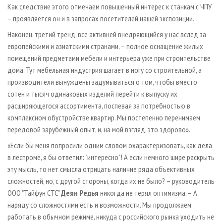
Как следствие этого отмечаем повышенный интерес к станкам с ЧПУ
– проявляется он и в запросах посетителей нашей экспозиции.
Наконец, третий тренд, все активней внедряющийся у нас вслед за
европейскими и азиатскими странами, – полное оснащение жилых
помещений предметами мебели и интерьера уже при строительстве
дома. Тут мебельная индустрия шагает в ногу со строительной, а
производители вынуждены задумываться о том, чтобы вместо
сотен и тысяч одинаковых изделий перейти к выпуску их
расширяющегося ассортимента, поспевая за потребностью в
комплексном обустройстве квартир. Мы постепенно перенимаем
передовой зарубежный опыт, и, на мой взгляд, это здорово».
«Если бы меня попросили одним словом охарактеризовать, как дела
в леспроме, я бы ответил: "интересно"! А если немного шире раскрыть
эту мысль, то нет смысла отрицать наличие ряда объективных
сложностей, но, с другой стороны, когда их не было? – руководитель
ООО "Тайфун СТС"
Деян Редья
никогда не терял оптимизма. – А
наряду со сложностями есть и возможности. Мы продолжаем
работать в обычном режиме, никуда с российского рынка уходить не