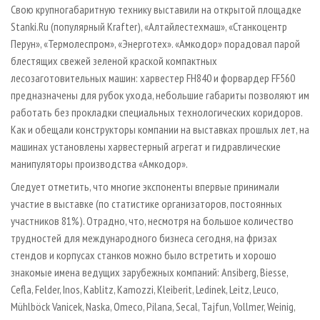
Свою крупногабаритную технику выставили на открытой площадке
Stanki.Ru (популярный Krafter), «Алтайлестехмаш», «Станкоцентр
Перун», «Термолеспром», «Энерготех». «Амкодор» порадовал парой
блестящих свежей зеленой краской компактных
лесозаготовительных машин: харвестер FН840 и форвардер FF560
предназначены для рубок ухода, небольшие габариты позволяют им
работать без прокладки специальных технологических коридоров.
Как и обещали конструкторы компании на выставках прошлых лет, на
машинах установлены харвестерный агрегат и гидравлические
манипуляторы производства «Амкодор».
Следует отметить, что многие экспоненты впервые принимали
участие в выставке (по статистике организаторов, постоянных
участников 81%). Отрадно, что, несмотря на большое количество
трудностей для международного бизнеса сегодня, на фризах
стендов и корпусах станков можно было встретить и хорошо
знакомые имена ведущих зарубежных компаний: Ansiberg, Biesse,
Cefla, Felder, Inos, Kablitz, Kamozzi, Kleiberit, Ledinek, Leitz, Leuco,
Mühlböck Vanicek, Naska, Omeco, Pilana, Secal, Tajfun, Vollmer, Weinig,