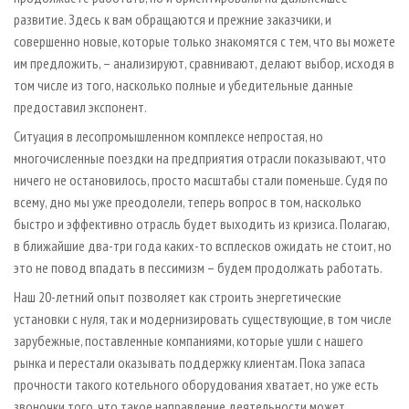
развитие. Здесь к вам обращаются и прежние заказчики, и
совершенно новые, которые только знакомятся с тем, что вы можете
им предложить, – анализируют, сравнивают, делают выбор, исходя в
том числе из того, насколько полные и убедительные данные
предоставил экспонент.
Ситуация в лесопромышленном комплексе непростая, но
многочисленные поездки на предприятия отрасли показывают, что
ничего не остановилось, просто масштабы стали поменьше. Судя по
всему, дно мы уже преодолели, теперь вопрос в том, насколько
быстро и эффективно отрасль будет выходить из кризиса. Полагаю,
в ближайшие два-три года каких-то всплесков ожидать не стоит, но
это не повод впадать в пессимизм – будем продолжать работать.
Наш 20-летний опыт позволяет как строить энергетические
установки с нуля, так и модернизировать существующие, в том числе
зарубежные, поставленные компаниями, которые ушли с нашего
рынка и перестали оказывать поддержку клиентам. Пока запаса
прочности такого котельного оборудования хватает, но уже есть
звоночки того, что такое направление деятельности может