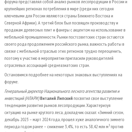
форума представлял собой анализ рынков лесопродукции в России и
крупнейших регионах потребления в мире (среди них сегодня
ключевыми для России являются страны Ближнего Востока и
Северной Африки). А третий блок был посвящен производству и
продажам древесных плит и фанеры с акцентом на использование в
мебельной промышленности. Рынки постсоветских стран остаются
своего рода продолжением российского рынка, важность работы в
связке с мебельной отраслью этих регионов трудно переоценить,
поэтому к участию в мероприятии пригласили руководителей
отраслевых ассоциаций среднеазиатских стран.
Остановимся подробнее на некоторых знаковых выступлениях на
форуме.
Генеральный директор Национального лесного агентства развития и
инвестиций (НЛАРИ)
Виталий Липский
посвятил свое выступление
тенденциям развития рынков лесопродукции. Характеризуя
ситуацию на рынке круглого леса, докладчик сказал: «Зимний сезон,
декабрь 2023 – март 2024 года, прошел хуже аналогичного зимнего
3
периода годом ранее – снижение 3,4%, то есть 58,42 млн м
против