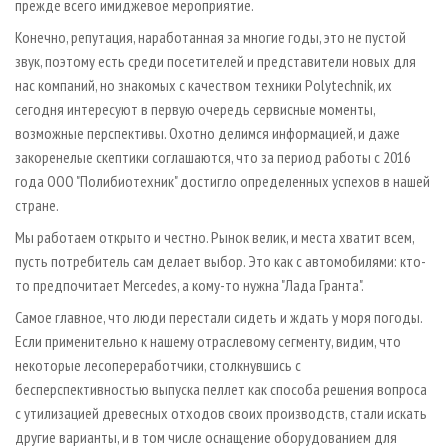
прежде всего имиджевое мероприятие.
Конечно, репутация, наработанная за многие годы, это не пустой
звук, поэтому есть среди посетителей и представители новых для
нас компаний, но знакомых с качеством техники Polytechnik, их
сегодня интересуют в первую очередь сервисные моменты,
возможные перспективы. Охотно делимся информацией, и даже
закоренелые скептики соглашаются, что за период работы с 2016
года ООО "Полибиотехник" достигло определенных успехов в нашей
стране.
Мы работаем открыто и честно. Рынок велик, и места хватит всем,
пусть потребитель сам делает выбор. Это как с автомобилями: кто-
то предпочитает Mercedes, а кому-то нужна "Лада Гранта".
Самое главное, что люди перестали сидеть и ждать у моря погоды.
Если применительно к нашему отраслевому сегменту, видим, что
некоторые лесопереработчики, столкнувшись с
бесперспективностью выпуска пеллет как способа решения вопроса
с утилизацией древесных отходов своих производств, стали искать
другие варианты, и в том числе оснащение оборудованием для