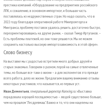
престижа компаний. «Оборудование на предприятиях российского
ЛПК, к сожалению, в основном импортное, и большая часть
поставлялась из недружественных стран. Но надо сказать, что в
2022 году благодаря оперативной работе Минпромторга и
Минтранса, проблему поставок удалось решить достаточно быстро,
переориентировавшись на другие рынки, – сказал Тимур Иртуганов. –
Есть проблемы платежей, но они тоже решаются. Мы не можем
сохранять настолько высокую импортозависимость в этой сфере».
Слово бизнесу
На выставке мы с радостью встретили много добрых друзей и
старых знакомых. Говорили о разном, порой на самые отвлеченные
темы, но больше все-таки о жизни – а для экспонентов это прежде
всего работа, дело их жизни. Предлагаем вашему вниманию отзывы
некоторых участников, что называется, из первых уст.
Иван Дементьев
,
генеральный директор Nanxing.ru:
«Выставка
порадовала хорошей посещаемостью – людей существенно больше,
чем на прошлом "Лесдревмаш". Важно и то, что они нацелены на