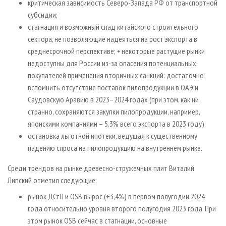
критическая зависимость Северо-Запада РФ от транспортной
субсидии;
стагнация и возможный спад китайского строительного
сектора, не позволяющие надеяться на рост экспорта в
среднесрочной перспективе; • некоторые растущие рынки
недоступны для России из-за опасения потенциальных
покупателей применения вторичных санкций: достаточно
вспомнить отсутствие поставок пилопродукции в ОАЭ и
Саудовскую Аравию в 2023–2024 годах (при этом, как ни
странно, сохраняются закупки пилопродукции, например,
японскими компаниями – 5,3% всего экспорта в 2023 году);
остановка льготной ипотеки, ведущая к существенному
падению спроса на пилопродукцию на внутреннем рынке.
Среди трендов на рынке древесно-стружечных плит Виталий
Липский отметил следующие:
рынок ДСтП и OSB вырос (+3,4%) в первом полугодии 2024
года относительно уровня второго полугодия 2023 года. При
этом рынок OSB сейчас в стагнации, основные