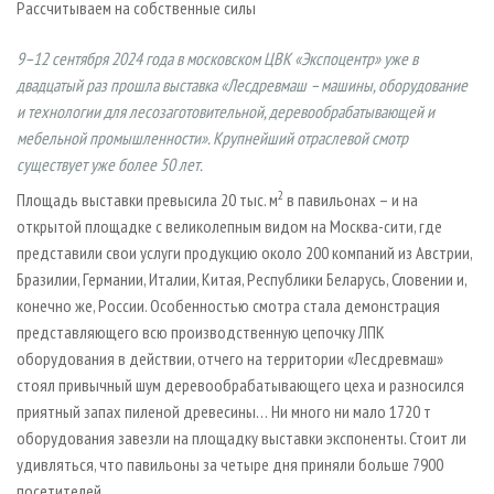
Рассчитываем на собственные силы
СУШКА ДРЕВЕСИНЫ
ПЕРСОНЫ
КОНТАКТЫ
РЕКЛАМА
ПРОИЗВОДСТВО ДРЕВЕСНЫХ ПЛИТ
МОБИЛЬНЫЕ ВЫСТАВКИ
РЕКЛАМА НА САЙТЕ
9–12 сентября 2024 года в московском ЦВК «Экспоцентр» уже в
двадцатый раз прошла выставка «Лесдревмаш – машины, оборудование
ДЕРЕВЯННОЕ ДОМОСТРОЕНИЕ
ОФИЦИАЛЬНЫЕ ДЕЛЕГАЦИИ
и технологии для лесозаготовительной, деревообрабатывающей и
ПРОИЗВОДСТВО МЕБЕЛИ
ПРИОРИТЕТНЫЕ ИНВЕСТПРОЕКТЫ
мебельной промышленности». Крупнейший отраслевой смотр
БИОЭНЕРГЕТИКА
RUSSIAN FORESTRY REVIEW
существует уже более 50 лет.
ЦБП
2
ГАЗЕТА ЛЕСПРОМФОРУМ
Площадь выставки превысила 20 тыс. м
в павильонах – и на
открытой площадке с великолепным видом на Москва-сити, где
ИНСТРУМЕНТ И МАТЕРИАЛЫ
БИБЛИОТЕКА СПЕЦИАЛИСТА
представили свои услуги продукцию около 200 компаний из Австрии,
Бразилии, Германии, Италии, Китая, Республики Беларусь, Словении и,
конечно же, России. Особенностью смотра стала демонстрация
представляющего всю производственную цепочку ЛПК
оборудования в действии, отчего на территории «Лесдревмаш»
стоял привычный шум деревообрабатывающего цеха и разносился
приятный запах пиленой древесины… Ни много ни мало 1720 т
оборудования завезли на площадку выставки экспоненты. Стоит ли
удивляться, что павильоны за четыре дня приняли больше 7900
посетителей.