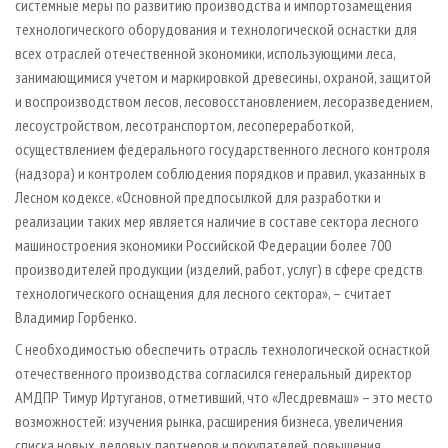
системные меры по развитию производства и импортозамещения
технологического оборудования и технологической оснастки для
всех отраслей отечественной экономики, использующими леса,
занимающимися учетом и маркировкой древесины, охраной, защитой
и воспроизводством лесов, лесовосстановлением, лесоразведением,
лесоустройством, лесотранспортом, лесопереработкой,
осуществлением федерального государственного лесного контроля
(надзора) и контролем соблюдения порядков и правил, указанных в
Лесном кодексе. «Основной предпосылкой для разработки и
реализации таких мер является наличие в составе сектора лесного
машиностроения экономики Российской Федерации более 700
производителей продукции (изделий, работ, услуг) в сфере средств
технологического оснащения для лесного сектора», – считает
Владимир Горбенко.
С необходимостью обеспечить отрасль технологической оснасткой
отечественного производства согласился генеральный директор
АМДПР Тимур Иртуганов, отметивший, что «Лесдревмаш» – это место
возможностей: изучения рынка, расширения бизнеса, увеличения
списка новых деловых партнеров и покупателей, повышения