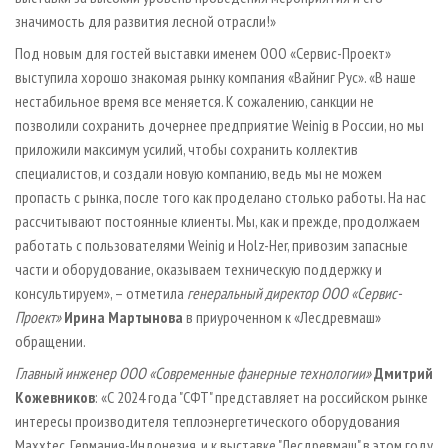
значимость для развития лесной отрасли!»
Под новым для гостей выставки именем ООО «Сервис-Проект»
выступила хорошо знакомая рынку компания «Вайниг Рус». «В наше
нестабильное время все меняется. К сожалению, санкции не
позволили сохранить дочернее предприятие Weinig в России, но мы
приложили максимум усилий, чтобы сохранить коллектив
специалистов, и создали новую компанию, ведь мы не можем
пропасть с рынка, после того как проделано столько работы. На нас
рассчитывают постоянные клиенты. Мы, как и прежде, продолжаем
работать с пользователями Weinig и Holz-Her, привозим запасные
части и оборудование, оказываем техническую поддержку и
консультируем», – отметила
генеральный директор ООО «Сервис-
Проект»
Ирина Мартынова
в приуроченном к «Лесдревмаш»
обращении.
Главный инженер ООО «Современные фанерные технологии»
Дмитрий
Кожевников
: «С 2024 года "СФТ" представляет на российском рынке
интересы производителя теплоэнергетического оборудования
Maxxtec, Германия-Индонезия, и к выставке "Лесдревмаш" в этом году