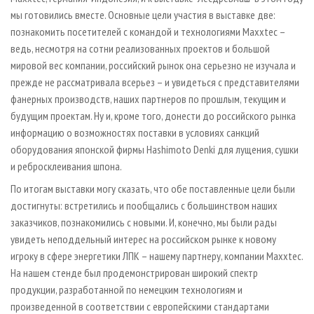
мы готовились вместе. Основные цели участия в выставке две:
познакомить посетителей с командой и технологиями Maxxtec –
ведь, несмотря на сотни реализованных проектов и большой
мировой вес компании, российский рынок она серьезно не изучала и
прежде не рассматривала всерьез – и увидеться с представителями
фанерных производств, наших партнеров по прошлым, текущим и
будущим проектам. Ну и, кроме того, донести до российского рынка
информацию о возможностях поставки в условиях санкций
оборудования японской фирмы Hashimoto Denki для лущения, сушки
и ребросклеивания шпона.
По итогам выставки могу сказать, что обе поставленные цели были
достигнуты: встретились и пообщались с большинством наших
заказчиков, познакомились с новыми. И, конечно, мы были рады
увидеть неподдельный интерес на российском рынке к новому
игроку в сфере энергетики ЛПК – нашему партнеру, компании Maxxtec.
На нашем стенде был продемонстрирован широкий спектр
продукции, разработанной по немецким технологиям и
произведенной в соответствии с европейскими стандартами