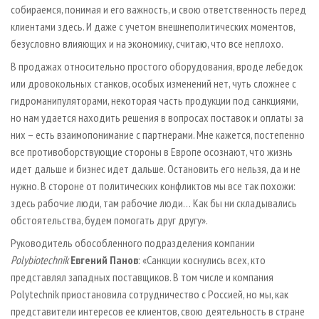
собираемся, понимая и его важность, и свою ответственность перед
клиентами здесь. И даже с учетом внешнеполитических моментов,
безусловно влияющих и на экономику, считаю, что все неплохо.
В продажах относительно простого оборудования, вроде лебедок
или дровокольных станков, особых изменений нет, чуть сложнее с
гидроманипуляторами, некоторая часть продукции под санкциями,
но нам удается находить решения в вопросах поставок и оплаты за
них – есть взаимопонимание с партнерами. Мне кажется, постепенно
все противоборствующие стороны в Европе осознают, что жизнь
идет дальше и бизнес идет дальше. Остановить его нельзя, да и не
нужно. В стороне от политических конфликтов мы все так похожи:
здесь рабочие люди, там рабочие люди… Как бы ни складывались
обстоятельства, будем помогать друг другу».
Руководитель обособленного подразделения компании
Polybiotechnik
Евгений Панов
: «Санкции коснулись всех, кто
представлял западных поставщиков. В том числе и компания
Polytechnik приостановила сотрудничество с Россией, но мы, как
представители интересов ее клиентов, свою деятельность в стране