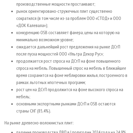
производственные мощности простаивают;
рынок ориентировано-стружечных плит существенно
сократился (в том числе из-за проблем ООО «СТОД» и ООО
«ДОК Калевала»);
конкуренцию OSB составляет фанера, цены на которую на
минимально возможном уровне;
ожидается дальнейший рост предложения на рынке ДСтП
после пуска мощностей ООО «Ультра Декор Рус»;
продолжается рост спроса на ДСтП на фоне повышенного
спроса на мебель. Повышенный спрос на мебель в ближайшее
время сохранится на фоне меблировки жилья, построенного в
рамках льготных ипотечных программ;
рост цен на ДСтП продолжится на фоне высокого спроса на
мебель;
основными экспортными рынками ДСтП и OSB остаются
страны СНГ (85,4%).
На рынке древесно-волокнистых плит:
падение производства ДВП в I полугодии 2024 года на 24,9%