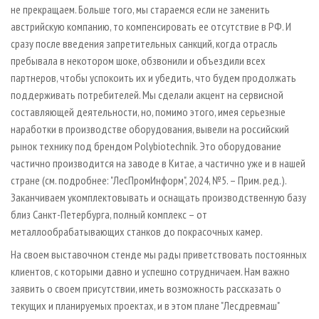
не прекращаем. Больше того, мы стараемся если не заменить
австрийскую компанию, то компенсировать ее отсутствие в РФ. И
сразу после введения запретительных санкций, когда отрасль
пребывала в некотором шоке, обзвонили и объездили всех
партнеров, чтобы успокоить их и убедить, что будем продолжать
поддерживать потребителей. Мы сделали акцент на сервисной
составляющей деятельности, но, помимо этого, имея серьезные
наработки в производстве оборудования, вывели на российский
рынок технику под брендом Polybiotechnik. Это оборудование
частично производится на заводе в Китае, а частично уже и в нашей
стране (см. подробнее: "ЛесПромИнформ", 2024, №5. – Прим. ред.).
Заканчиваем укомплектовывать и оснащать производственную базу
близ Санкт-Петербурга, полный комплекс – от
металлообрабатывающих станков до покрасочных камер.
На своем выставочном стенде мы рады приветствовать постоянных
клиентов, с которыми давно и успешно сотрудничаем. Нам важно
заявить о своем присутствии, иметь возможность рассказать о
текущих и планируемых проектах, и в этом плане "Лесдревмаш"