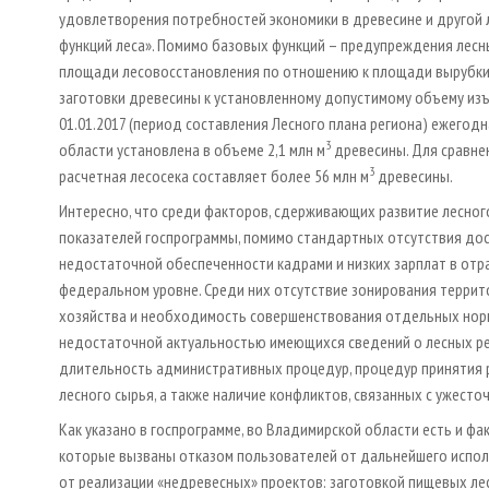
удовлетворения потребностей экономики в древесине и другой 
функций леса». Помимо базовых функций – предупреждения лесн
площади лесовосстановления по отношению к площади вырубки,
заготовки древесины к установленному допустимому объему изъ
01.01.2017 (период составления Лесного плана региона) ежегод
3
области установлена в объеме 2,1 млн м
древесины. Для сравнен
3
расчетная лесосека составляет более 56 млн м
древесины.
Интересно, что среди факторов, сдерживающих развитие лесног
показателей госпрограммы, помимо стандартных отсутствия до
недостаточной обеспеченности кадрами и низких зарплат в отр
федеральном уровне. Среди них отсутствие зонирования террит
хозяйства и необходимость совершенствования отдельных норм 
недостаточной актуальностью имеющихся сведений о лесных рес
длительность административных процедур, процедур принятия р
лесного сырья, а также наличие конфликтов, связанных с ужесто
Как указано в госпрограмме, во Владимирской области есть и ф
которые вызваны отказом пользователей от дальнейшего исполь
от реализации «недревесных» проектов: заготовкой пищевых лес