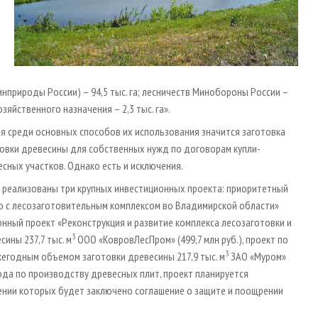
инприроды России) – 94,5 тыс. га; лесничеств Минобороны России –
хозяйственного назначения – 2,3 тыс. га».
отя среди основных способов их использования значится заготовка
товки древесины для собственных нужд по договорам купли-
сных участков. Однако есть и исключения.
 реализованы три крупных инвестиционных проекта: приоритетный
с лесозаготовительным комплексом во Владимирской области»
онный проект «Реконструкция и развитие комплекса лесозаготовки и
3
ины 237,7 тыс. м
ООО «КовровЛесПром» (499,7 млн руб.), проект по
3
жегодным объемом заготовки древесины 217,9 тыс. м
ЗАО «Муром»
вода по производству древесных плит, проект планируется
ошении которых будет заключено соглашение о защите и поощрении