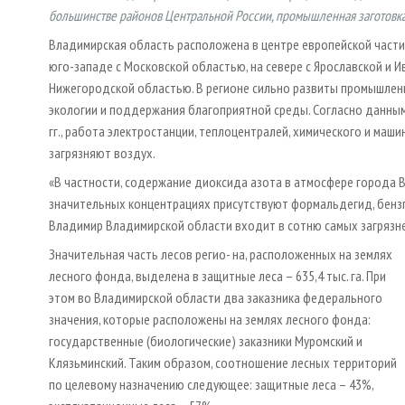
большинстве районов Центральной России, промышленная заготовка
Владимирская область расположена в центре европейской части 
юго-западе с Московской областью, на севере с Ярославской и Ив
Нижегородской областью. В регионе сильно развиты промышленн
экологии и поддержания благоприятной среды. Согласно данны
гг., работа электростанции, теплоцент­ралей, химического и м
загрязняют воздух.
«В частности, содержание диоксида азота в атмосфере города 
значительных концентрациях присутствуют формальдегид, бензпи
Владимир Владимирской области входит в сотню самых загрязне
Значительная часть лесов регио­- на, расположенных на землях
лесного фонда, выделена в защитные леса – 635,4 тыс. га. При
этом во Владимирской области два заказника федерального
значения, которые расположены на землях лесного фонда:
государственные (биологические) заказники Муромский и
Клязьминский. Таким образом, соотношение лесных территорий
по целевому назначению следующее: защитные леса – 43%,