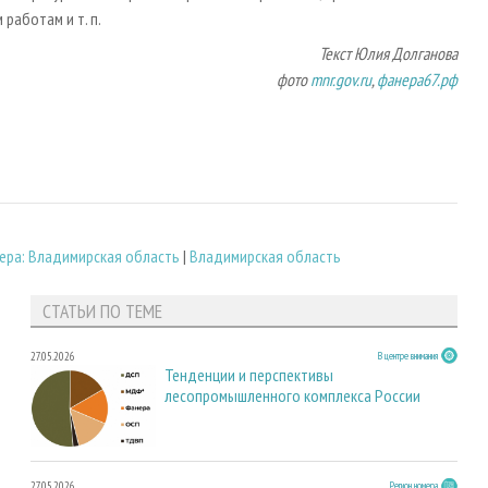
м работам и т. п.
Текст Юлия Долганова
фото
mnr.gov.ru
,
фанера67.рф
ера: Владимирская область
|
Владимирская область
СТАТЬИ ПО ТЕМЕ
27.05.2026
В центре внимания
Тенденции и перспективы
лесопромышленного комплекса России
27.05.2026
Регион номера