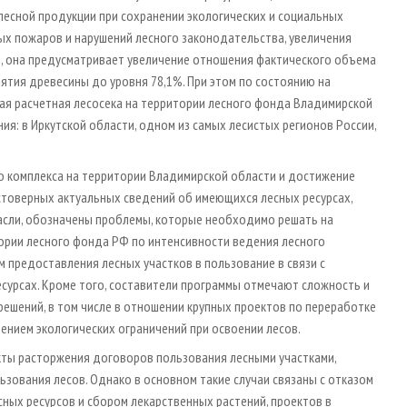
лесной продукции при сохранении экологических и социальных
ых пожаров и нарушений лесного законодательства, увеличения
 она предусматривает увеличение отношения фактического объема
ятия древесины до уровня 78,1%. При этом по состоянию на
ная расчетная лесосека на территории лесного фонда Владимирской
ия: в Иркутской области, одном из самых лесистых регионов России,
о комплекса на территории Владимирской области и достижение
стоверных актуальных сведений об имеющихся лесных ресурсах,
асли, обозначены проблемы, которые необходимо решать на
ории лесного фонда РФ по интенсивности ведения лесного
предоставления лесных участков в пользование в связи с
урсах. Кроме того, составители программы отмечают сложность и
ешений, в том числе в отношении крупных проектов по переработке
чением экологических ограничений при освоении лесов.
акты расторжения договоров пользования лесными участками,
зования лесов. Однако в основном такие случаи связаны с отказом
ных ресурсов и сбором лекарственных растений, проектов в