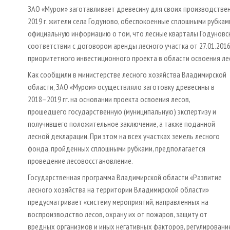
ЗАО «Муром» заготавливает древесину для своих производствен
2019 г. жители села Годуново, обес­покоенные сплошными рубка
официальную информацию о том, что лесные кварталы Годуновск
соответствии с договором аренды лесного участка от 27.01.201
приоритетного инвестиционного проекта в области освоения ле
Как сообщили в министерстве лесного хозяйства Владимирской
области, ЗАО «Муром» осуществляло заготовку древесины в
2018–2019 гг. на основании проекта освоения лесов,
прошедшего государственную (муниципальную) экспертизу и
получившего положительное заключение, а также поданной
лесной декларации. При этом на всех участках земель лесного
фонда, пройденных сплошными рубками, предполагается
проведение лесовосстановление.
Государственная программа Владимирской области «Развитие
лесного хозяйства на территории Владимирской области»
предусматривает «систему мероприятий, направленных на
воспроизводство лесов, охрану их от пожаров, защиту от
вредных организмов и иных негативных факторов, регулирование