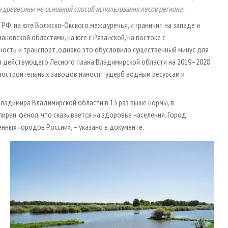
 древесины не основной способ использования лесов региона.
РФ, на юге Волжско-Окского междуречья, и граничит на западе и
ановской областями, на юге с Рязанской, на востоке с
ость и транспорт, однако это обусловило существенный минус для
м действующего Лесного плана Владимирской области на 2019–2028
ашиностроительных заводов наносят ущерб водным ресурсам и
Владимира Владимирской области в 13 раз выше нормы, в
рен, фенол, что сказывается на здоровье населения. Город
нных городов России», – указано в документе.