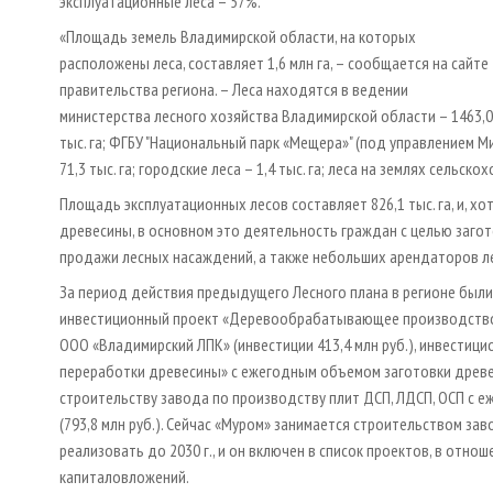
эксплуатационные леса – 57%.
«Площадь земель Владимирской области, на которых
расположены леса, составляет 1,6 млн га, – сообщается на сайте
правительства региона. – Леса находятся в ведении
министерства лесного хозяйства Владимирской области – 1463,0
тыс. га; ФГБУ "Национальный парк «Мещера»" (под управлением М
71,3 тыс. га; городские леса – 1,4 тыс. га; леса на землях сельско
Площадь эксплуатационных лесов составляет 826,1 тыс. га, и, х
древесины, в основном это деятельность граждан с целью заго
продажи лесных насаждений, а также небольших арендаторов ле
За период действия предыдущего Лесного плана в регионе были
инвестиционный проект «Деревообрабатывающее производство 
ООО «Владимирский ЛПК» (инвестиции 413,4 млн руб.), инвестици
переработки древесины» с ежегодным объемом заготовки древес
строительству завода по производству плит ДСП, ЛДСП, ОСП с е
(793,8 млн руб.). Сейчас «Муром» занимается строительством за
реализовать до 2030 г., и он включен в список проектов, в отн
капиталовложений.