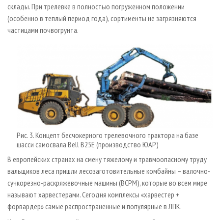
склады. При трелевке в полностью погруженном положении
(особенно в теплый период года), сортименты не загрязняются
частицами почвогрунта.
Рис. 3. Концепт бесчокерного трелевочного трактора на базе
шасси самосвала Bell B25E (производство ЮАР)
В европейских странах на смену тяжелому и травмоопасному труду
вальщиков леса пришли лесозаготовительные комбайны – валочно-
сучкорезно-раскряжевочные машины (ВСРМ), которые во всем мире
называют харвестерами. Сегодня комплексы «харвестер +
форвардер» самые распространенные и популярные в ЛПК.