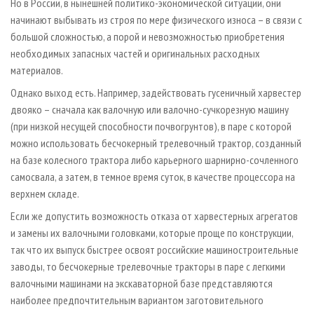
Но в России, в нынешней политико-экономической ситуации, они
начинают выбывать из строя по мере физического износа – в связи с
большой сложностью, а порой и невозможностью приобретения
необходимых запасных частей и оригинальных расходных
материалов.
Однако выход есть. Например, задействовать гусеничный харвестер
двояко – сначала как валочную или валочно-сучкорезную машину
(при низкой несущей способности почвогрунтов), в паре с которой
можно использовать бесчокерный трелевочный трактор, созданный
на базе колесного трактора либо карьерного шарнирно-сочленного
самосвала, а затем, в темное время суток, в качестве процессора на
верхнем складе.
Если же допустить возможность отказа от харвестерных агрегатов
и замены их валочными головками, которые проще по конструкции,
так что их выпуск быстрее освоят российские машиностроительные
заводы, то бесчокерные трелевочные тракторы в паре с легкими
валочными машинами на экскаваторной базе представляются
наиболее предпочтительным вариантом заготовительного