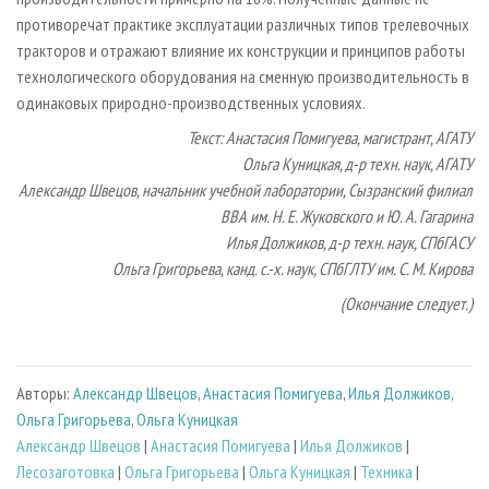
противоречат практике эксплуатации различных типов трелевочных
тракторов и отражают влияние их конструкции и принципов работы
технологического оборудования на сменную производительность в
одинаковых природно-производственных условиях.
Текст: Анастасия Помигуева, магистрант, АГАТУ
Ольга Куницкая, д-р техн. наук, АГАТУ
Александр Швецов, начальник учебной лаборатории, Сызранский филиал
ВВА им. Н. Е. Жуковского и Ю. А. Гагарина
Илья Должиков, д-р техн. наук, СПбГАСУ
Ольга Григорьева, канд. с.-х. наук, СПбГЛТУ им. С. М. Кирова
(Окончание следует.)
Авторы:
Александр Швецов
,
Анастасия Помигуева
,
Илья Должиков
,
Ольга Григорьева
,
Ольга Куницкая
Александр Швецов
|
Анастасия Помигуева
|
Илья Должиков
|
Лесозаготовка
|
Ольга Григорьева
|
Ольга Куницкая
|
Техника
|