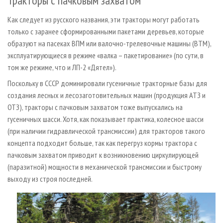
Тракторы с пачковым захватом
Как следует из русского названия, эти тракторы могут работать
только с заранее сформированными пакетами деревьев, которые
образуют на пасеках ВПМ или валочно-трелевочные машины (ВТМ),
эксплуатирующиеся в режиме «валка – пакетирование» (по сути, в
том же режиме, что и ЛП-2 «Дятел»).
Поскольку в СССР доминировали гусеничные тракторные базы для
создания лесных и лесозаготовительных машин (продукция АТЗ и
ОТЗ), тракторы с пачковым захватом тоже выпускались на
гусеничных шасси. Хотя, как показывает практика, колесное шасси
(при наличии гидравлической трансмиссии) для тракторов такого
концепта подходит больше, так как перегруз кормы трактора с
пачковым захватом приводит к возникновению циркулирующей
(паразитной) мощности в механической трансмиссии и быстрому
выходу из строя последней.