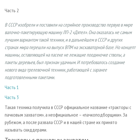
СУШКА ДРЕВЕСИНЫ
ПЕРСОНЫ
КОНТАКТЫ
РЕКЛАМА
Часть 2
ПРОИЗВОДСТВО ДРЕВЕСНЫХ ПЛИТ
МОБИЛЬНЫЕ ВЫСТАВКИ
РЕКЛАМА НА САЙТЕ
ДЕРЕВЯННОЕ ДОМОСТРОЕНИЕ
В СССР изобрели и поставили на серийное производство первую в мире
ОФИЦИАЛЬНЫЕ ДЕЛЕГАЦИИ
валочно-пакетирующую машину ЛП-2 «Дятел». Она оказалась не самым
ПРОИЗВОДСТВО МЕБЕЛИ
ПРИОРИТЕТНЫЕ ИНВЕСТПРОЕКТЫ
лучшим вариантом такой техники, и в дальнейшем в СССР и других
БИОЭНЕРГЕТИКА
RUSSIAN FORESTRY REVIEW
странах мира перешли на выпуск ВПМ на экскаваторной базе. Но концепт
машины, оставляющей на пасеке не лежащие поодиночке стволы, а
ЦБП
ГАЗЕТА ЛЕСПРОМФОРУМ
пакеты деревьев, был признан удачным. И потребовалось создание
ИНСТРУМЕНТ И МАТЕРИАЛЫ
БИБЛИОТЕКА СПЕЦИАЛИСТА
нового вида трелевочной техники, работающей с заранее
подготовленными пакетами.
Часть 1
Часть 3
Такая техника получила в СССР официальное название «тракторы с
пачковым захватом», а неофициальное – «пачкоподборщики». За
рубежом, а после развала СССР и в нашей стране их принято
называть скиддерами.