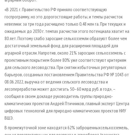
«В 2021 г. Правительство РФ приняло соответствующую
госпрограмму, но это дорогостоящие работы, и темпы расчисток
невелики: за три года расчищено только 0,48 млн га. При текущих и
ожидаемых до 2030 г. темпах расчистки этого потенциала хватит на
80 лет. Поэтому слабо заросшие сельхозземли образуют более чем
достаточный земельный фонд для расширения площадей для
аграрной отрасли. Напротив, около 21% заросших сельхозземель с
проективным покрытием более 80% уже соответствуют критериям
для сельского лесоводства. При снятии избыточных регуляторных
барьеров, созданных постановлением Правительства РФ № 1043 от
08.06.2022, выручка от ведения сельского лесоводства и
лесопереработки может достигать 50–60 млрд руб. в год», –
сообщил в своем докладе руководитель группы природно-
климатических проектов Андрей Птичников, главный эксперт Центра
цифровых технологий для природно-климатических проектов НИУ
ВШЭ.
В промежуточной зоне находятся 62% заброшенныхсельхозземель,
они не перспективны ни для возврата в агрооборот (расчистка