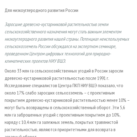
СУШКА ДРЕВЕСИНЫ
ПЕРСОНЫ
КОНТАКТЫ
РЕКЛАМА
Для низкоуглеродного развития России
ПРОИЗВОДСТВО ДРЕВЕСНЫХ ПЛИТ
МОБИЛЬНЫЕ ВЫСТАВКИ
РЕКЛАМА НА САЙТЕ
ДЕРЕВЯННОЕ ДОМОСТРОЕНИЕ
Заросшие древесно-кустарниковой растительностью земли
ОФИЦИАЛЬНЫЕ ДЕЛЕГАЦИИ
сельскохозяйственного назначения могут стать важным элементом
ПРОИЗВОДСТВО МЕБЕЛИ
ПРИОРИТЕТНЫЕ ИНВЕСТПРОЕКТЫ
низкоуглеродного развития нашей страны. Потенциал неиспользуемых
БИОЭНЕРГЕТИКА
RUSSIAN FORESTRY REVIEW
сельскохозземель России обсуждался на экспертном семинаре,
проведенном Центром цифровых технологий для природно-
ЦБП
ГАЗЕТА ЛЕСПРОМФОРУМ
климатических проектов НИУ ВШЭ.
ИНСТРУМЕНТ И МАТЕРИАЛЫ
БИБЛИОТЕКА СПЕЦИАЛИСТА
Около 33 млн га сельскохозяйственных угодий в России заросли
древесно-кустарниковой растительностью после 1991 г.
Исследование специалистов Центра ПКП НИУ ВШЭ показало, что
около 17% слабо заросших сельхозземель – с проективным
покрытием древесно-кустарниковой растительностью менее 10% –
могут быть возвращены в сельскохозяйственный оборот. Эти 5,6
млн га заброшенных угодий с проективным покрытием до 10%,
наряду с 10,4 млн га залежных земель, покрытых травянистой
растительностью, являются приоритетными для возврата в
аграрный оборот.