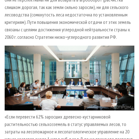
слишком дорогая, так как земли сильно заросли), ни для сельского
лесоводства (сомкнутость леса недостаточна по установленным
критериям). Пути повышения экономической отдачи от этих земель
связаны с целями достижения углеродной нейтральности страны к
2060 г. согласно Стратегии низко¬углеродного развития РФ.
«Если перевести 62% заросших древесно-кустарниковой
растительностью сельхозземель в статус управляемых лесов, то
затраты на лесопожарное и лесопатологическое управление на 20
млн га составят около 1 млрд руб. в год. В то же время это позволит