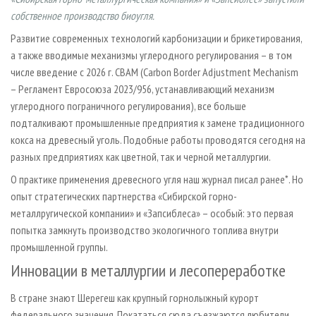
СУШКА ДРЕВЕСИНЫ
ПЕРСОНЫ
КОНТАКТЫ
РЕКЛАМА
собственное производство биоугля.
ПРОИЗВОДСТВО ДРЕВЕСНЫХ ПЛИТ
МОБИЛЬНЫЕ ВЫСТАВКИ
РЕКЛАМА НА САЙТЕ
Развитие современных технологий карбонизации и брикетирования,
ДЕРЕВЯННОЕ ДОМОСТРОЕНИЕ
а также вводимые механизмы углеродного регулирования – в том
ОФИЦИАЛЬНЫЕ ДЕЛЕГАЦИИ
числе введение с 2026 г. CBAM (Carbon Border Adjustment Mechanism
ПРОИЗВОДСТВО МЕБЕЛИ
ПРИОРИТЕТНЫЕ ИНВЕСТПРОЕКТЫ
– Регламент Евросоюза 2023/956, устанавливающий механизм
БИОЭНЕРГЕТИКА
RUSSIAN FORESTRY REVIEW
углеродного пограничного регулирования), все больше
подталкивают промышленные предприятия к замене традиционного
ЦБП
ГАЗЕТА ЛЕСПРОМФОРУМ
кокса на древесный уголь. Подобные работы проводятся сегодня на
ИНСТРУМЕНТ И МАТЕРИАЛЫ
БИБЛИОТЕКА СПЕЦИАЛИСТА
разных предприятиях как цветной, так и черной металлургии.
О практике применения древесного угля наш журнал писал ранее*. Но
опыт стратегических партнерства «Сибирской горно-
металлругической компании» и «Запсиблеса» – особый: это первая
попытка замкнуть производство экологичного топлива внутри
промышленной группы.
Инновации в металлургии и лесопереработке
В стране знают Шерегеш как крупный горнолыжный курорт
федерального значения. Покататься сюда съезжаются любители