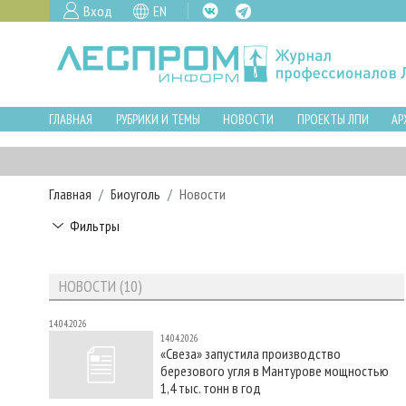
Вход
EN
ГЛАВНАЯ
РУБРИКИ И ТЕМЫ
НОВОСТИ
ПРОЕКТЫ ЛПИ
АР
Главная
Биоуголь
Новости
Фильтры
НОВОСТИ (10)
14.04.2026
14.04.2026
«Свеза» запустила производство
березового угля в Мантурове мощностью
1,4 тыс. тонн в год