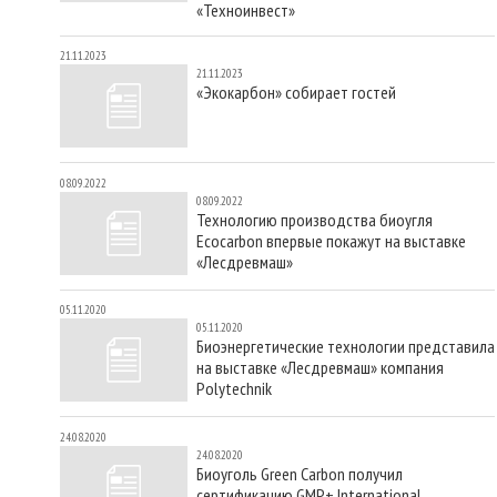
«Техноинвест»
21.11.2023
21.11.2023
«Экокарбон» собирает гостей
08.09.2022
08.09.2022
Технологию производства биоугля
Ecocarbon впервые покажут на выставке
«Лесдревмаш»
05.11.2020
05.11.2020
Биоэнергетические технологии представила
на выставке «Лесдревмаш» компания
Polytechnik
24.08.2020
24.08.2020
Биоуголь Green Carbon получил
сертификацию GMP+ International