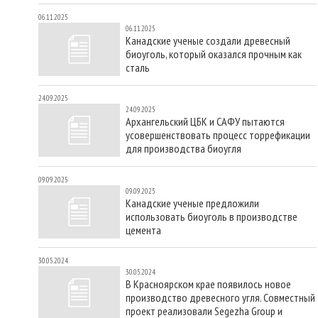
06.11.2025
06.11.2025
Канадские ученые создали древесный
биоуголь, который оказался прочным как
сталь
24.09.2025
24.09.2025
Архангельский ЦБК и САФУ пытаются
усовершенствовать процесс торрефикации
для производства биоугля
09.09.2025
09.09.2025
Канадские ученые предложили
использовать биоуголь в производстве
цемента
30.05.2024
30.05.2024
В Красноярском крае появилось новое
производство древесного угля. Совместный
проект реализовали Segezha Group и