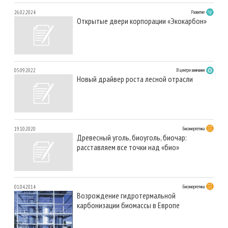
26.02.2024
Развитие
Открытые двери корпорации «Экокарбон»
05.09.2022
В центре внимания
Новый драйвер роста лесной отрасли
19.10.2020
Биоэнергетика
Древесный уголь, биоуголь, биочар:
расставляем все точки над «био»
01.04.2014
Биоэнергетика
Возрождение гидротермальной
карбонизации биомассы в Европе