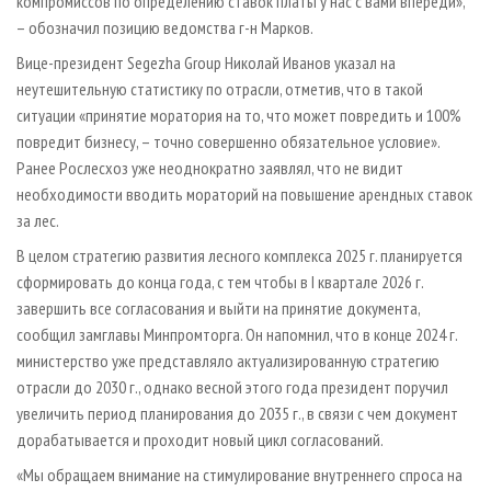
компромиссов по определению ставок платы у нас с вами впереди»,
– обозначил позицию ведомства г-н Марков.
Вице-президент Segezha Group Николай Иванов указал на
неутешительную статистику по отрасли, отметив, что в такой
ситуации «принятие моратория на то, что может повредить и 100%
повредит бизнесу, – точно совершенно обязательное условие».
Ранее Рослесхоз уже неоднократно заявлял, что не видит
необходимости вводить мораторий на повышение арендных ставок
за лес.
В целом стратегию развития лесного комплекса 2025 г. планируется
сформировать до конца года, с тем чтобы в I квартале 2026 г.
завершить все согласования и выйти на принятие документа,
сообщил замглавы Минпромторга. Он напомнил, что в конце 2024 г.
министерство уже представляло актуализированную стратегию
отрасли до 2030 г., однако весной этого года президент поручил
увеличить период планирования до 2035 г., в связи с чем документ
дорабатывается и проходит новый цикл согласований.
«Мы обращаем внимание на стимулирование внутреннего спроса на