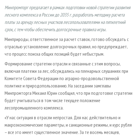
СУШКА ДРЕВЕСИНЫ
ПЕРСОНЫ
КОНТАКТЫ
РЕКЛАМА
Минпромторг предлагает в рамках подготовки новой стратегии развития
ПРОИЗВОДСТВО ДРЕВЕСНЫХ ПЛИТ
МОБИЛЬНЫЕ ВЫСТАВКИ
лесного комплекса в России до 2035 г. разработать методику расчета
РЕКЛАМА НА САЙТЕ
платы за аренду лесных участков лесопользователями на пятилетний
ДЕРЕВЯННОЕ ДОМОСТРОЕНИЕ
ОФИЦИАЛЬНЫЕ ДЕЛЕГАЦИИ
срок, с тем чтобы обеспечить долгосрочные правила игры.
ПРОИЗВОДСТВО МЕБЕЛИ
ПРИОРИТЕТНЫЕ ИНВЕСТПРОЕКТЫ
Минприроды, ответственное за расчет ставок, готово обсуждать с
БИОЭНЕРГЕТИКА
RUSSIAN FORESTRY REVIEW
отраслью установление долгосрочных правил, но предупреждает,
что процесс поиска общих позиций будет небыстрым.
ЦБП
ГАЗЕТА ЛЕСПРОМФОРУМ
Формирование стратегии отрас­ли и связанные с этим вопро­сы,
ИНСТРУМЕНТ И МАТЕРИАЛЫ
БИБЛИОТЕКА СПЕЦИАЛИСТА
включая платежи за лес, обсуждались на пленарных слушаниях при
Комитете Совета Федерации по аграрно-продовольственной
политике и природопользованию. На заседании замглавы
Минпромторга Михаил Юрин сообщил, что при подготовке стратегии
будет учитываться в том числе текущее положение
лесопромышленного комплекса.
«У нас ситуация в отрасли непростая. Для нас действительно и
макроэкономические параметры, и санкционные режимы, и курс рубля
– все это имеет существенное значение. За те восемь месяцев,