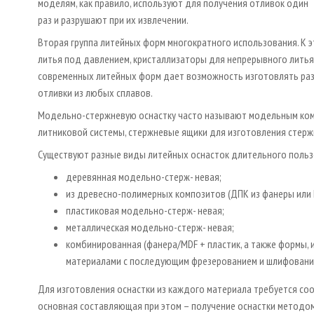
моделям, как правило, используют для получения отливок один
раз и разрушают при их извлечении.
Вторая группа литейных форм многократного использования. К э
литья под давлением, кристаллизаторы для непрерывного литья
современных литейных форм дает возможность изготовлять разл
отливки из любых сплавов.
Модельно-стержневую оснастку часто называют модельным комп
литниковой системы, стержневые ящики для изготовления стерж
Существуют разные виды литейных оснасток длительного пользо
деревянная модельно-стерж- невая;
из древесно-полимерных композитов (ДПК из фанеры или 
пластиковая модельно-стерж­- невая;
металлическая модельно-стерж- невая;
комбинированная (фанера/MDF + пластик, а также формы,
материалами с последующим фрезерованием и шлифовани
Для изготовления оснастки из каждого материала требуется со
основная составляющая при этом – получение оснастки методом