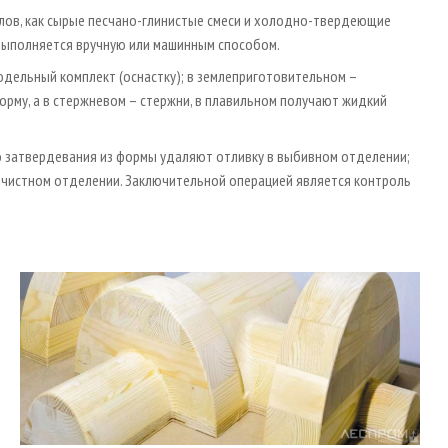
лов, как сырые песчано-глинистые смеси и холодно-твердеющие
 выполняется вручную или машинным способом.
дельный комплект (оснастку); в землеприготовительном –
рму, а в стержневом – стержни, в плавильном получают жидкий
о затвердевания из формы удаляют отливку в выбивном отделении;
очистном отделении. Заключительной операцией является контроль