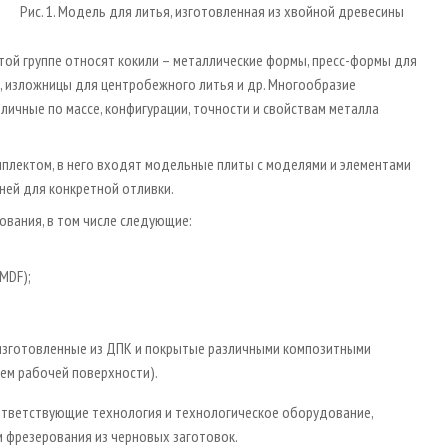
Рис. 1. Модель для литья, изготовленная из хвойной древесины
той группе относят кокили – металлические формы, пресс-формы для
, изложницы для центробежного литья и др. Многообразие
ичные по массе, конфигурации, точности и свойствам металла
­лектом, в него входят модельные плиты с моделями и элементами
ней для конкретной отливки.
вания, в том числе следующие:
MDF);
 изготовленные из ДПК и покрытые различными композитными
ем рабочей поверхности).
ответствующие технология и технологическое оборудование,
 фрезерования из черновых заготовок.