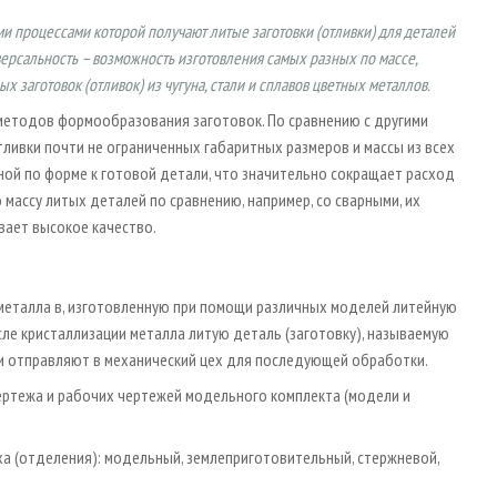
и процессами которой получают литые заготовки (отливки) для деталей
ерсальность – возможность изготовления самых разных по массе,
 заготовок (отливок) из чугуна, стали и сплавов цветных металлов.
методов формообразования заготовок. По сравнению с другими
ливки почти не ограниченных габаритных размеров и массы из всех
ной по форме к готовой детали, что значительно сокращает расход
массу литых деталей по сравнению, например, со сварными, их
вает высокое качество.
металла в, изготовленную при помощи различных моделей литейную
сле кристаллизации металла литую деталь (заготовку), называемую
и отправляют в механический цех для последующей обработки.
чертежа и рабочих чертежей модельного комплекта (модели и
еха (отделения): модельный, землеприготовительный, стержневой,