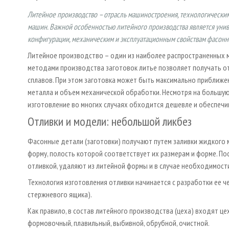
Литейное производство – отрасль машиностроения, технологическим
машин. Важной особенностью литейного производства является унив
конфигурации, механическим и эксплуатационным свойствам фасонных
Литейное производство – один из наиболее распространенных 
методами производства заготовок литье позволяет получать от
сплавов. При этом заготовка может быть максимально приближе
металла и объем механической обработки. Несмотря на большую 
изготовление во многих случаях обходится дешевле и обеспечи
Отливки и модели: небольшой ликбез
Фасонные детали (заготовки) получают путем заливки жидкого 
форму, полость которой соответствует их размерам и форме. По
отливкой, удаляют из литейной формы и в случае необходимост
Технология изготовления отливки начинается с разработки ее 
стержневого ящика).
Как правило, в состав литейного производства (цеха) входят ц
формовочный, плавильный, выбивной, обрубной, очистной.