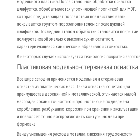
модельного пластика. После станочной обработки оснастка
шлифуется, обрабатывается упрочняющей пропиткой для MDF,
которая предотвращает последствия воздействия влаги,
покрывается грунтом-порозаполнителем с последующей
шлифовкой. Последним этапом обработки становится покрытие
полиуретановой эмалью с высоким сухим остатком,
характеризующейся химической и абразивной стойкостью.
В некоторых случаях используется технология покрытия загото
Пластиковая модельно-стержневая оснастка
Все шире сегодня применяется модельная и стержневая
оснастка из пластических масс. Такая оснастка, сочетающая
преимущества деревянной и металлической, отличается малой
массой, высокими точностью и прочностью, не подвержена
короблению, разбуханию, коррозии при хранении и эксплуатации
и позволяет точно воспроизводить контуры модели при
формовке.
Ввиду уменьшения расхода металла, снижения трудоемкости