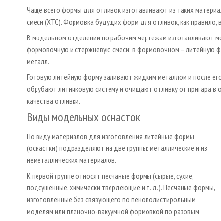
Чаще всего формы для отливок изготавливают из таких материа
смеси (ХТС). Формовка будущих форм для отливок, как правило,
В модельном отделении по рабочим чертежам изготавливают мо
формовочную и стержневую смеси; в формовочном – литейную фо
металл.
Готовую литейную форму заливают жидким металлом и после ег
обрубают литниковую систему и очищают отливку от пригара в 
качества отливки.
Виды модельных оснасток
По виду материалов для изготовления литейные формы
(оснастки) подразделяют на две группы: металлические и из
неметаллических материалов.
К первой группе относят песчаные формы (сырые, сухие,
подсушенные, химически твердеющие и т. д.). Песчаные формы,
изготовленные без связующего по пенополистирольным
моделям или пленочно-вакуумной формовкой по разовым