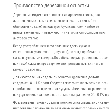
Производство деревянной оснастки
Деревянные модели изготовляют из древесины сосны, ели,
лиственницы, сложные стержневые ящики – из липы. Для
облицовки моделей используют бук, ясень, клен. Наиболее
изнашиваемые части выполняют из металла или облицовывают
листовой сталью.
Перед употреблением заготовленные доски сушат в
естественных условиях (до двух лет), но чаще прибегают к
сушке в сушильных камерах. Во избежание растрескивания досок
при такой сушке их предварительно пропаривают, для чего в
камеру подают пар.
Для изготовления модельной оснастки древесина должна
содержать 8–11% влаги. Следует также учитывать возможность
коробления досок в результате усушки. Изменение их размеров
при усушке минимальное в продольном направлении 0,1–0,3%, в
Фрезерование такой модели выполняется на специальном станке 
изготовлены с применением различных ручных столярных инстру