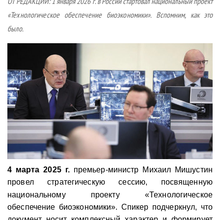
ОТ РЕДАКЦИИ: 1 января 2026 г. в России стартовал национальный проект
СУШКА ДРЕВЕСИНЫ
ПЕРСОНЫ
КОНТАКТЫ
РЕКЛАМА
«Технологическое обеспечение биоэкономики».
Вспомним, как это
ПРОИЗВОДСТВО ДРЕВЕСНЫХ ПЛИТ
МОБИЛЬНЫЕ ВЫСТАВКИ
РЕКЛАМА НА САЙТЕ
было.
ДЕРЕВЯННОЕ ДОМОСТРОЕНИЕ
ОФИЦИАЛЬНЫЕ ДЕЛЕГАЦИИ
ПРОИЗВОДСТВО МЕБЕЛИ
ПРИОРИТЕТНЫЕ ИНВЕСТПРОЕКТЫ
БИОЭНЕРГЕТИКА
RUSSIAN FORESTRY REVIEW
ЦБП
ГАЗЕТА ЛЕСПРОМФОРУМ
ИНСТРУМЕНТ И МАТЕРИАЛЫ
БИБЛИОТЕКА СПЕЦИАЛИСТА
4 марта 2025 г.
премьер-министр Михаил Мишустин
провел стратегическую сессию, посвященную
национальному проекту «Технологическое
обеспечение биоэкономики». Спикер подчеркнул, что
документ носит комплексный характер и формирует