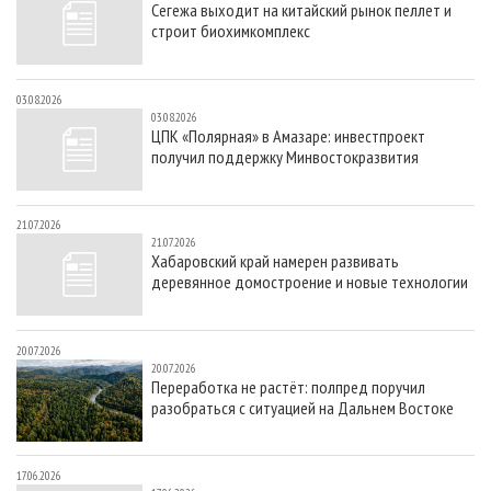
Сегежа выходит на китайский рынок пеллет и
СУШКА ДРЕВЕСИНЫ
ПЕРСОНЫ
КОНТАКТЫ
РЕКЛАМА
строит биохимкомплекс
ПРОИЗВОДСТВО ДРЕВЕСНЫХ ПЛИТ
МОБИЛЬНЫЕ ВЫСТАВКИ
РЕКЛАМА НА САЙТЕ
ДЕРЕВЯННОЕ ДОМОСТРОЕНИЕ
ОФИЦИАЛЬНЫЕ ДЕЛЕГАЦИИ
03.08.2026
03.08.2026
ПРОИЗВОДСТВО МЕБЕЛИ
ПРИОРИТЕТНЫЕ ИНВЕСТПРОЕКТЫ
ЦПК «Полярная» в Амазаре: инвестпроект
получил поддержку Минвостокразвития
БИОЭНЕРГЕТИКА
RUSSIAN FORESTRY REVIEW
ЦБП
ГАЗЕТА ЛЕСПРОМФОРУМ
21.07.2026
ИНСТРУМЕНТ И МАТЕРИАЛЫ
БИБЛИОТЕКА СПЕЦИАЛИСТА
21.07.2026
Хабаровский край намерен развивать
деревянное домостроение и новые технологии
20.07.2026
20.07.2026
Переработка не растёт: полпред поручил
разобраться с ситуацией на Дальнем Востоке
17.06.2026