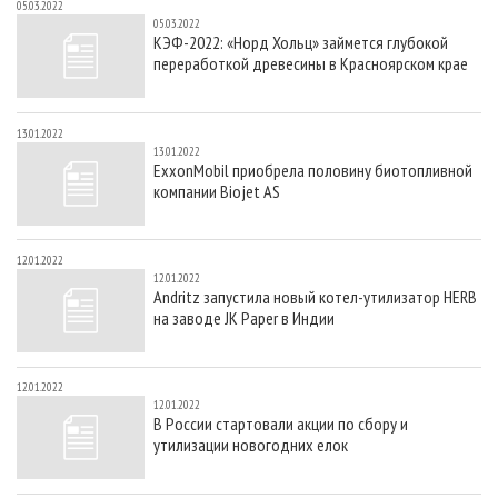
05.03.2022
05.03.2022
КЭФ-2022: «Норд Хольц» займется глубокой
переработкой древесины в Красноярском крае
13.01.2022
13.01.2022
ExxonMobil приобрела половину биотопливной
компании Biojet AS
12.01.2022
12.01.2022
Andritz запустила новый котел-утилизатор HERB
на заводе JK Paper в Индии
12.01.2022
12.01.2022
В России стартовали акции по сбору и
утилизации новогодних елок