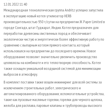
СУШКА ДРЕВЕСИНЫ
ПЕРСОНЫ
КОНТАКТЫ
РЕКЛАМА
12.01.2022 11:40
Международная технологическая группа Andritz успешно запустила
ПРОИЗВОДСТВО ДРЕВЕСНЫХ ПЛИТ
МОБИЛЬНЫЕ ВЫСТАВКИ
РЕКЛАМА НА САЙТЕ
в эксплуатацию новый котел-утилизатор HERB
ДЕРЕВЯННОЕ ДОМОСТРОЕНИЕ
ОФИЦИАЛЬНЫЕ ДЕЛЕГАЦИИ
производительностью 950 т/сутки на предприятии JK Paper Limited в
ПРОИЗВОДСТВО МЕБЕЛИ
городе Сонгадх, штат Гуджарат, Индия. Котел предназначен для
ПРИОРИТЕТНЫЕ ИНВЕСТПРОЕКТЫ
переработки древесины лиственных пород и обеспечивает
БИОЭНЕРГЕТИКА
RUSSIAN FORESTRY REVIEW
экологически чистую и энергетически более эффективную работу по
ЦБП
ГАЗЕТА ЛЕСПРОМФОРУМ
сравнению с выпарным котлом прямого контакта, который
использовался на предприятии до последнего времени. Новое
ИНСТРУМЕНТ И МАТЕРИАЛЫ
БИБЛИОТЕКА СПЕЦИАЛИСТА
оборудование позволит значительно увеличить производство
целлюлозы на комбинате и его теплотворную способность. Котел
также оснащен уникальной воздушной системой для минимизации
выбросов в атмосферу.
В комплект поставки также вошли инжиниринг для всей системы за
исключением строительных работ, электрического и
автоматизированного оборудования; вспомогательные устройства,
такие как пусковые масляные горелки, горелки для черного щелока,
желоба для расплава, паровые клапаны и трубопроводы высокого