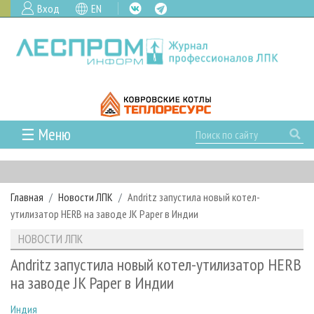
Вход
EN
☰ Меню
ГЛАВНАЯ
РУБРИКИ И ТЕМЫ
Главная
Новости ЛПК
Andritz запустила новый котел-
РУБРИКИ ЖУРНАЛА
НОВОСТИ
утилизатор HERB на заводе JK Paper в Индии
ЛЕСНОЕ ХОЗЯЙСТВО
КАЛЕНДАРЬ СОБЫТИЙ
ПРОЕКТЫ ЛПИ
НОВОСТИ ЛПК
ЛЕСОЗАГОТОВКА
НОВОСТИ ЛПК
АНАЛИТИКА
АРХИВ
Andritz запустила новый котел-утилизатор HERB
ЛЕСОПИЛЕНИЕ
НОВОСТИ ЖУРНАЛА
ПРЕДПРИЯТИЯ ЛПК
АРХИВ ЖУРНАЛОВ
на заводе JK Paper в Индии
О ЖУРНАЛЕ
ДЕРЕВООБРАБОТКА
НОВОСТИ КОМПАНИЙ
ЛЕСНЫЕ РЕГИОНЫ РОССИИ
СТАТЬИ
ПОДПИСКА
РЕКЛАМОДАТЕЛЯМ
Индия