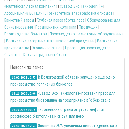
«Балтийская лесная компания»
|
«Завод Эко Технологий»
|
Ассоциация «ЛЕСТЕХ»
|
Биoэнергетика и переработка отходов
|
Брикетный завод
|
Глубокая переработка леса
|
Оборудование для
брикетирования
|
Предприятия, компании
|
Продукция
|
Производство брикетов
|
Производство, технологии, оборудование
|
Расширение ассортимента выпускаемой продукции
|
Расширение
производства
|
Экономика, рынок
|
Прессы для производства
брикетов
|
Калининградская область
Новости по теме:
В Вологодской области запущено еще одно
10.02.2021 10:33
производство топливных брикетов
«Завод Эко Технологий» поставил пресс для
18.11.2020 10:09
производства биотоплива на предприятие в Узбекистане
Европейские страны ощутили дефицит
07.09.2022 10:18
российского биотоплива и сырья для него
Япония на 20% увеличила импорт древесного
20.10.2022 12:53