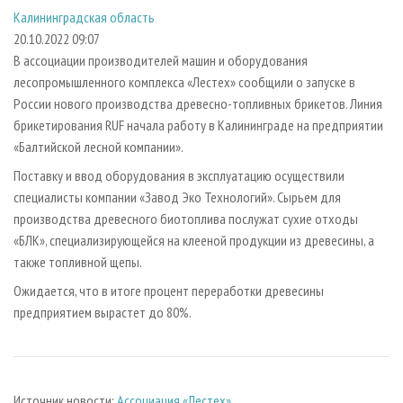
СУШКА ДРЕВЕСИНЫ
ПЕРСОНЫ
КОНТАКТЫ
РЕКЛАМА
Калининградская область
20.10.2022 09:07
ПРОИЗВОДСТВО ДРЕВЕСНЫХ ПЛИТ
МОБИЛЬНЫЕ ВЫСТАВКИ
РЕКЛАМА НА САЙТЕ
В ассоциации производителей машин и оборудования
ДЕРЕВЯННОЕ ДОМОСТРОЕНИЕ
ОФИЦИАЛЬНЫЕ ДЕЛЕГАЦИИ
лесопромышленного комплекса «Лестех» сообщили о запуске в
ПРОИЗВОДСТВО МЕБЕЛИ
ПРИОРИТЕТНЫЕ ИНВЕСТПРОЕКТЫ
России нового производства древесно-топливных брикетов. Линия
брикетирования RUF начала работу в Калининграде на предприятии
БИОЭНЕРГЕТИКА
RUSSIAN FORESTRY REVIEW
«Балтийской лесной компании».
ЦБП
ГАЗЕТА ЛЕСПРОМФОРУМ
Поставку и ввод оборудования в эксплуатацию осуществили
ИНСТРУМЕНТ И МАТЕРИАЛЫ
БИБЛИОТЕКА СПЕЦИАЛИСТА
специалисты компании «Завод Эко Технологий». Сырьем для
производства древесного биотоплива послужат сухие отходы
«БЛК», специализирующейся на клееной продукции из древесины, а
также топливной щепы.
Ожидается, что в итоге процент переработки древесины
предприятием вырастет до 80%.
Источник новости:
Ассоциация «Лестех»