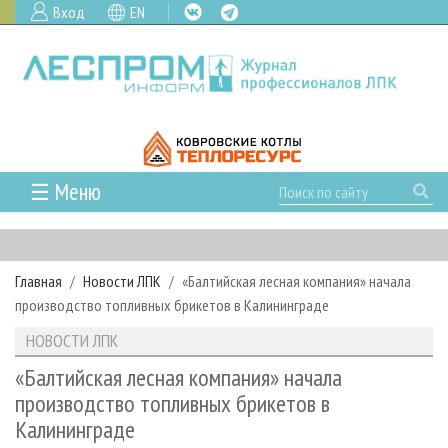
Вход
EN
☰ Меню
ГЛАВНАЯ
РУБРИКИ И ТЕМЫ
Главная
Новости ЛПК
«Балтийская лесная компания» начала
РУБРИКИ ЖУРНАЛА
НОВОСТИ
производство топливных брикетов в Калининграде
ЛЕСНОЕ ХОЗЯЙСТВО
КАЛЕНДАРЬ СОБЫТИЙ
ПРОЕКТЫ ЛПИ
НОВОСТИ ЛПК
ЛЕСОЗАГОТОВКА
НОВОСТИ ЛПК
АНАЛИТИКА
АРХИВ
«Балтийская лесная компания» начала
ЛЕСОПИЛЕНИЕ
НОВОСТИ ЖУРНАЛА
ПРЕДПРИЯТИЯ ЛПК
АРХИВ ЖУРНАЛОВ
производство топливных брикетов в
О ЖУРНАЛЕ
Калининграде
ДЕРЕВООБРАБОТКА
НОВОСТИ КОМПАНИЙ
ЛЕСНЫЕ РЕГИОНЫ РОССИИ
СТАТЬИ
ПОДПИСКА
РЕКЛАМОДАТЕЛЯМ