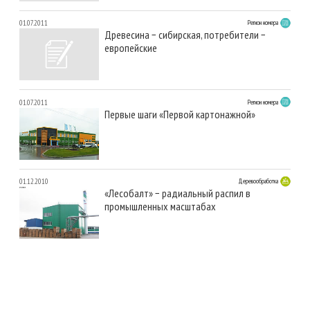
01.07.2011
Регион номера
Древесина − сибирская, потребители −
европейские
01.07.2011
Регион номера
Первые шаги «Первой картонажной»
01.12.2010
Деревообработка
«Лесобалт» − радиальный распил в
промышленных масштабах