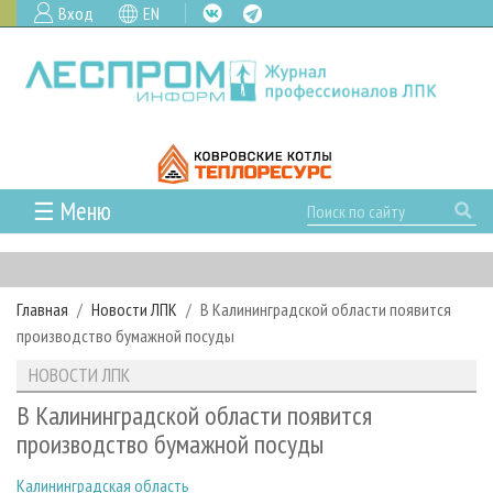
Вход
EN
☰ Меню
ГЛАВНАЯ
РУБРИКИ И ТЕМЫ
Главная
Новости ЛПК
В Калининградской области появится
РУБРИКИ ЖУРНАЛА
НОВОСТИ
производство бумажной посуды
ЛЕСНОЕ ХОЗЯЙСТВО
КАЛЕНДАРЬ СОБЫТИЙ
ПРОЕКТЫ ЛПИ
НОВОСТИ ЛПК
ЛЕСОЗАГОТОВКА
НОВОСТИ ЛПК
АНАЛИТИКА
АРХИВ
В Калининградской области появится
ЛЕСОПИЛЕНИЕ
НОВОСТИ ЖУРНАЛА
ПРЕДПРИЯТИЯ ЛПК
АРХИВ ЖУРНАЛОВ
производство бумажной посуды
О ЖУРНАЛЕ
ДЕРЕВООБРАБОТКА
НОВОСТИ КОМПАНИЙ
ЛЕСНЫЕ РЕГИОНЫ РОССИИ
СТАТЬИ
ПОДПИСКА
РЕКЛАМОДАТЕЛЯМ
Калининградская область