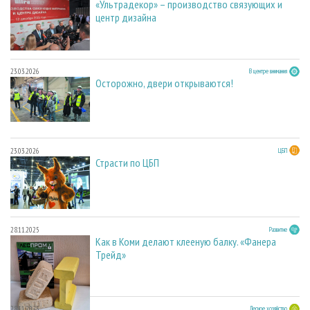
«Ультрадекор» – производство связующих и
центр дизайна
23.03.2026
В центре внимания
Осторожно, двери открываются!
23.03.2026
ЦБП
Страсти по ЦБП
28.11.2025
Развитие
Как в Коми делают клееную балку. «Фанера
Трейд»
28.11.2025
Лесное хозяйство