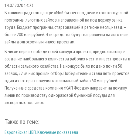
СУШКА ДРЕВЕСИНЫ
ПЕРСОНЫ
КОНТАКТЫ
РЕКЛАМА
14.07.2020 14:23
В калининградском центре «Мой бизнес» подвели итоги конкурсной
ПРОИЗВОДСТВО ДРЕВЕСНЫХ ПЛИТ
МОБИЛЬНЫЕ ВЫСТАВКИ
РЕКЛАМА НА САЙТЕ
программы льготных займов, направленной на поддержку рынка
ДЕРЕВЯННОЕ ДОМОСТРОЕНИЕ
ОФИЦИАЛЬНЫЕ ДЕЛЕГАЦИИ
труда. Бюджет программы, стартовавшей в регионе месяц назад, –
ПРОИЗВОДСТВО МЕБЕЛИ
более 200 млн рублей. Эти средства будут направлены на льготные
ПРИОРИТЕТНЫЕ ИНВЕСТПРОЕКТЫ
займы долгосрочным инвестпроектам.
БИОЭНЕРГЕТИКА
RUSSIAN FORESTRY REVIEW
В числе первых победителей конкурса проекты, предполагающие
ЦБП
ГАЗЕТА ЛЕСПРОМФОРУМ
создание наибольшего количества рабочих мест, и инвестпроекты в
ИНСТРУМЕНТ И МАТЕРИАЛЫ
БИБЛИОТЕКА СПЕЦИАЛИСТА
области сельского хозяйства. На конкурс было подано почти 50
заявок, 22 из них прошли отбор. Победителями стали пять проектов,
один из которых получил максимальный займ в 50 млн рублей.
Полученные средства компания «КАП Фордж» направит на покупку
линии по производству одноразовой бумажной посуды для
экспортных поставок.
Также по теме:
Европейская ЦБП. Ключевые показатели