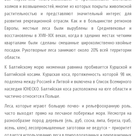
холмов и возвышенностей, многие из которых покрыты живописной
растительностью и представляют значительный интерес для
развития рекреационной отрасли. Как и в большинстве регионов
Европы, местные леса были вырублены в Средневековье и
восстановлены в XVIII−XIX веках, когда в здешних местах четкими
кварталами были сделаны смешанные широколиственно-хвойные
посадки. Рукотворные леса занимают около 20% всей территории
области.
К Балтийскому морю низменная равнина пробивается Куршской и
Балтийской косами. Куршская коса, протяженность которой 98 км,
поделена между Россией и Литвой и включена в Список Всемирного
наследия ЮНЕСКО. Балтийская коса расположена на юге области и
частично относится к Польше.
Леса, которые играют большую почво- и рельефоохранную роль,
часто выходят прямо на песчаное побережье моря. Несмотря на
разнообразие пород деревьев (ель, дуб, сосна, липа, береза, граб,
ясень, клен), лесопромышленные заготовки не ведутся − приоритет
отдается использованию леса в природоохранных и рекреационных