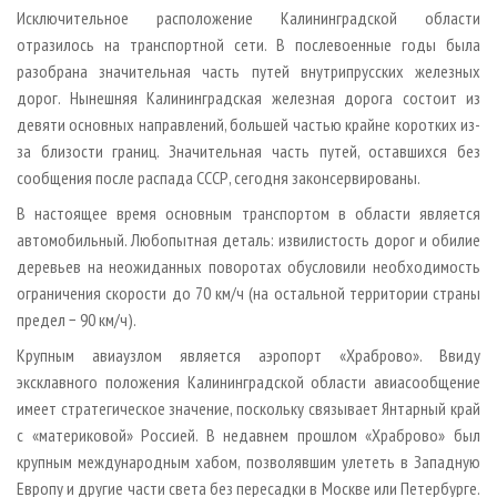
Исключительное расположение Калининградской области
отразилось на транспортной сети. В послевоенные годы была
разобрана значительная часть путей внутрипрусских железных
дорог. Нынешняя Калининградская железная дорога состоит из
девяти основных направлений, большей частью крайне коротких из-
за близости границ. Значительная часть путей, оставшихся без
сообщения после распада СССР, сегодня законсервированы.
В настоящее время основным транспортом в области является
автомобильный. Любопытная деталь: извилистость дорог и обилие
деревьев на неожиданных поворотах обусловили необходимость
ограничения скорости до 70 км/ч (на остальной территории страны
предел − 90 км/ч).
Крупным авиаузлом является аэропорт «Храброво». Ввиду
эксклавного положения Калининградской области авиасообщение
имеет стратегическое значение, поскольку связывает Янтарный край
с «материковой» Россией. В недавнем прошлом «Храброво» был
крупным международным хабом, позволявшим улететь в Западную
Европу и другие части света без пересадки в Москве или Петербурге.