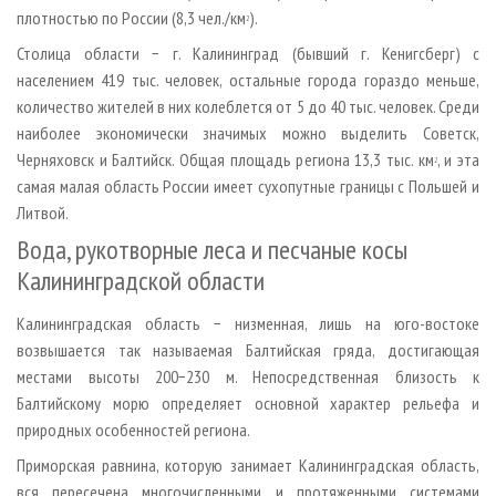
плотностью по России (8,3 чел./км
).
2
Столица области − г. Калининград (бывший г. Кенигсберг) с
населением 419 тыс. человек, остальные города гораздо меньше,
количество жителей в них колеблется от 5 до 40 тыс. человек. Среди
наиболее экономически значимых можно выделить Советск,
Черняховск и Балтийск. Общая площадь региона 13,3 тыс. км
, и эта
2
самая малая область России имеет сухопутные границы с Польшей и
Литвой.
Вода, рукотворные леса и песчаные косы
Калининградской области
Калининградская область − низменная, лишь на юго-востоке
возвышается так называемая Балтийская гряда, достигающая
местами высоты 200−230 м. Непосредственная близость к
Балтийскому морю определяет основной характер рельефа и
природных особенностей региона.
Приморская равнина, которую занимает Калининградская область,
вся пересечена многочисленными и протяженными системами