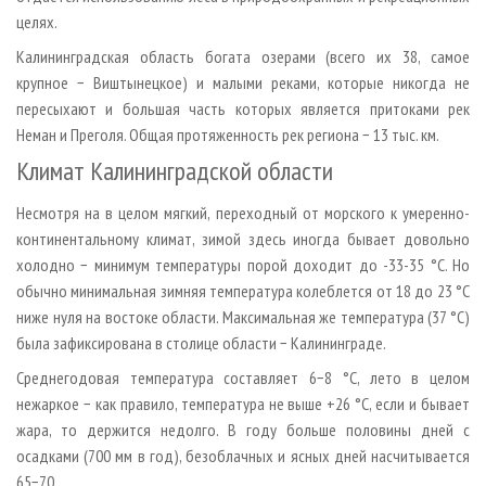
целях.
Калининградская область богата озерами (всего их 38, самое
крупное − Виштынецкое) и малыми реками, которые никогда не
пересыхают и большая часть которых является притоками рек
Неман и Преголя. Общая протяженность рек региона − 13 тыс. км.
Климат Калининградской области
Несмотря на в целом мягкий, переходный от морского к умеренно-
континентальному климат, зимой здесь иногда бывает довольно
холодно − минимум температуры порой доходит до -33-35 °C. Но
обычно минимальная зимняя температура колеблется от 18 до 23 °C
ниже нуля на востоке области. Максимальная же температура (37 °C)
была зафиксирована в столице области − Калининграде.
Среднегодовая температура составляет 6−8 °C, лето в целом
нежаркое − как правило, температура не выше +26 °C, если и бывает
жара, то держится недолго. В году больше половины дней с
осадками (700 мм в год), безоблачных и ясных дней насчитывается
65−70.