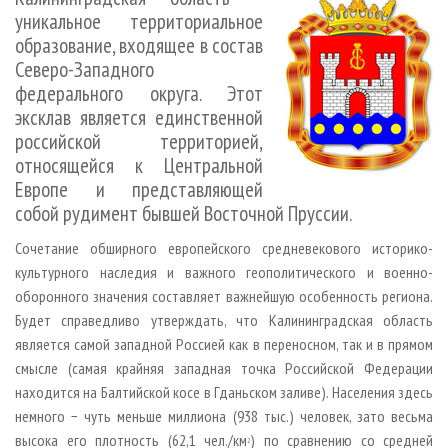
СУШКА ДРЕВЕСИНЫ
ПЕРСОНЫ
КОНТАКТЫ
РЕКЛАМА
уникальное территориальное
образование, входящее в состав
ПРОИЗВОДСТВО ДРЕВЕСНЫХ ПЛИТ
МОБИЛЬНЫЕ ВЫСТАВКИ
РЕКЛАМА НА САЙТЕ
Северо-Западного
ДЕРЕВЯННОЕ ДОМОСТРОЕНИЕ
ОФИЦИАЛЬНЫЕ ДЕЛЕГАЦИИ
федерального округа. Этот
ПРОИЗВОДСТВО МЕБЕЛИ
ПРИОРИТЕТНЫЕ ИНВЕСТПРОЕКТЫ
эксклав является единственной
российской территорией,
БИОЭНЕРГЕТИКА
RUSSIAN FORESTRY REVIEW
относящейся к Центральной
ЦБП
ГАЗЕТА ЛЕСПРОМФОРУМ
Европе и представляющей
собой рудимент бывшей Восточной Пруссии.
ИНСТРУМЕНТ И МАТЕРИАЛЫ
БИБЛИОТЕКА СПЕЦИАЛИСТА
Сочетание обширного европейского средневекового историко-
культурного наследия и важного геополитического и военно-
оборонного значения составляет важнейшую особенность региона.
Будет справедливо утверждать, что Калининградская область
является самой западной Россией как в переносном, так и в прямом
смысле (самая крайняя западная точка Российской Федерации
находится на Балтийской косе в Гданьском заливе). Населения здесь
немного − чуть меньше миллиона (938 тыс.) человек, зато весьма
высока его плотность (62,1 чел./км
) по сравнению со средней
2