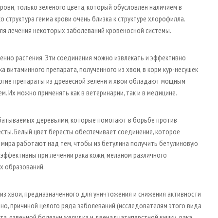
крови, только зеленого цвета, который обусловлен наличием в
о структура гемма крови очень близка к структуре хлорофилла.
ля лечения некоторых заболеваний кровеносной системы.
нно растения. Эти соединения можно извлекать и эффективно
ка витаминного препарата, полученного из хвои, в корм кур-несушек
ногие препараты из древесной зелени и хвои обладают мощным
 Их можно применять как в ветеринарии, так и в медицине.
абатываемых деревьями, которые помогают в борьбе против
есты. Белый цвет бересты обеспечивает соединение, которое
 мира работают над тем, чтобы из бетулина получить бетулиновую
 эффективны при лечении рака кожи, меланом различного
их образований.
з хвои, предназначенного для уничтожения и снижения активности
стно, причиной целого ряда заболеваний (исследователям этого вида
та, язвенной болезни желудка и двенадцатиперстной кишки, рака