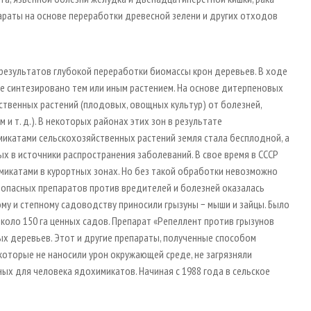
араты на основе переработки древесной зелени и других отходов
езультатов глубокой переработки биомассы крон деревьев. В ходе
ние синтезировано тем или иным растением. На основе дитерпеновых
ственных растений (плодовых, овощных культур) от болезней,
 и т. д.). В некоторых районах этих зон в результате
икатами сельскохозяйственных растений земля стала бесплодной, а
х в источники распространения заболеваний. В свое время в СССР
икатами в курортных зонах. Но без такой обработки невозможно
зопасных препаратов против вредителей и болезней оказалась
му и степному садоводству приносили грызуны − мыши и зайцы. Было
коло 150 га ценных садов. Препарат «Репеллент против грызунов
 деревьев. Этот и другие препараты, полученные способом
которые не наносили урон окружающей среде, не загрязняли
х для человека ядохимикатов. Начиная с 1988 года в сельское