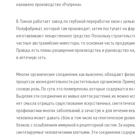
налажено производство «Ропрена».
В Томске работает завод по глубокой переработке хвои с цель
Полуфабрикат, который там производят, затем поступает на фар
изготавливают лекарственное средство. Поскольку строительст
частные австралийские инвесторы, то основная часть продукции,
Правда, есть планы расширения производства, и руководство на
в аптечную сеть.
Многие органические соединения, как выяснено, обладают физи
процессах жизнедеятельности растительных организмов. Пример
схожую роль. По сути, это полипренолы, которые содержатся во в
Выделяя эти соединения из живых клеток растения, их можно ис
нет смысла отрицать существование искусственных, синтетическ
профилактики многих заболеваний, а зачастую и для лечения в
человека может давать сбои, в том числе на генетическом уров
белков, с ослаблением иммунной и рецепторной систем. За норм
синтезируемые человеческими клетками. Эти соединения содерж