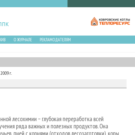
ХИВ
О ЖУРНАЛЕ
РЕКЛАМОДАТЕЛЯМ
2009 г.
нной лесохимии − глубокая переработка всей
учения ряда важных и полезных продуктов. Она
чьев, пней с корнями (отходов лесозаготовки), коры