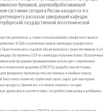
целлюлозно-бумажной, деревообрабатывающей
каком состоянии сегодня в России находится это
орреспонденту рассказал заведующий кафедры
етербургской государственной лесотехнической
зводству целлюлозы, а также к использованию сульфатного мыла и
ревесины. В США из различных видов скипидара (сульфатного,
 Практически весь годовой объем выпуска в стране витаминов, А и Е
ипидара. Во времена СССР из скипидара получали более 20 различных
охимической продукции промышленники используют современные
 лесотехнической академии (СПбГЛТА) разработана методика
ходов фанерного производства) лиственных и хвойных пород
ый биоэтанол, ксилитно-сорбитный сироп, сырье для лактидных
нные продукты. Причем все это можно получить за один
одов древесины в соответствии с потребностями рынка и добиваясь
ботки и химии древесины СПбГЛТА проводились исследования по