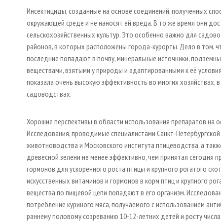
Инсектициды, созданные на основе соединений, полученных спо
окружающей среде и не наносят ей вреда. В то же время они д
сельскохозяйственных культур. Это особенно важно для садово
районов, в которых расположены города-курорты. Дело в том, 
последние попадают в почву, минеральные источники, подземны
веществами, взятыми у природы и адаптированными к её услови
показала очень высокую эффективность во многих хозяйствах, в
садоводствах.
Хорошие перспективы в области использования препаратов на 
Исследования, проводимые специалистами Санкт-Петербургской
животноводства и Московского института птицеводства, а также
древесной зелени не менее эффективно, чем принятая сегодня п
гормонов для ускоренного роста птицы и крупного рогатого ско
искусственных витаминов и гормонов в корм птиц и крупного рога
вещества по пищевой цепи попадают в его организм. Исследован
потребление куриного мяса, получаемого с использованием анти
раннему половому созреванию 10-12-летних детей и росту числ