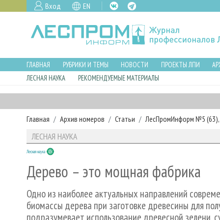
Вход
EN
ГЛАВНАЯ
РУБРИКИ И ТЕМЫ
НОВОСТИ
ПРОЕКТЫ ЛПИ
АР
ЛЕСНАЯ НАУКА
РЕКОМЕНДУЕМЫЕ МАТЕРИАЛЫ
Главная
Архив номеров
Статьи
ЛесПромИнформ №5 (63), 
ЛЕСНАЯ НАУКА
Лесная наука
Дерево – это мощная фабрика
Одно из наиболее актуальных направлений совреме
биомассы дерева при заготовке древесины для пол
подразумевает использование древесной зелени, су