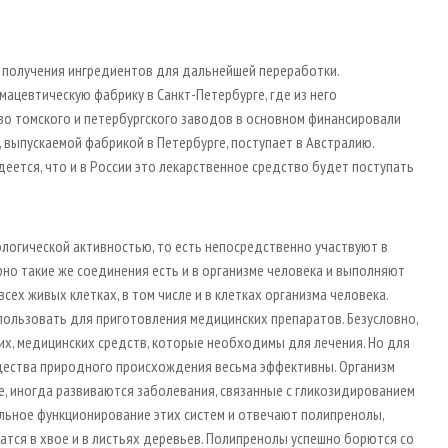
ю получения ингредиентов для дальнейшей переработки.
мацевтическую фабрику в Санкт-Петербурге, где из него
во томского и петербургского заводов в основном финансировали
 выпускаемой фабрикой в Петербурге, поступает в Австралию.
деется, что и в России это лекарственное средство будет поступать
ологической активностью, то есть непосредственно участвуют в
но такие же соединения есть и в организме человека и выполняют
сех живых клетках, в том числе и в клетках организма человека.
пользовать для приготовления медицинских препаратов. Безусловно,
их, медицинских средств, которые необходимы для лечения. Но для
ещества природного происхождения весьма эффективны. Организм
не, иногда развиваются заболевания, связанные с гликозидированием
альное функционирование этих систем и отвечают полипренолы,
атся в хвое и в листьях деревьев. Полипренолы успешно борются со