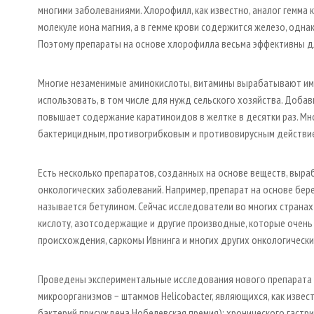
многими заболеваниями. Хлорофилл, как известно, аналог гемма 
молекуле иона магния, а в гемме крови содержится железо, однак
Поэтому препараты на основе хлорофилла весьма эффективны д
Многие незаменимые аминокислоты, витамины вырабатывают име
использовать, в том числе для нужд сельского хозяйства. Добав
повышает содержание каратиноидов в желтке в десятки раз. М
бактерицидным, противогрибковым и противовирусным действием.
Есть несколько препаратов, созданных на основе веществ, выр
онкологических заболеваний. Например, препарат на основе бер
называется бетулином. Сейчас исследователи во многих странах
кислоту, азотсодержащие и другие производные, которые очень
происхождения, саркомы Ивнинга и многих других онкологическ
Проведены экспериментальные исследования нового препарата и
микроорганизмов − штаммов Helicobacter, являющихся, как изве
бактерий присуждена Нобелевская премия): хронического гастри