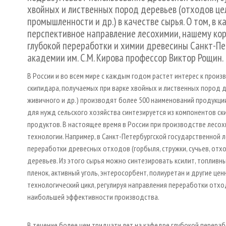
хвойных и лиственных пород деревьев (отходов 
промышленности и др.) в качестве сырья. О том, в 
перспективное направление лесохимии, нашему к
глубокой переработки и химии древесины Санкт-П
академии им. С.М. Кирова профессор Виктор Рощин.
В России и во всем мире с каждым годом растет интерес к прои
скипидара, получаемых при варке хвойных и лиственных пород д
живичного и др.) производят более 500 наименований продукции.
для нужд сельского хозяйства синтезируется из компонентов ск
продуктов. В настоящее время в России при производстве лес
технологии. Например, в Санкт-Петербургской государственной
переработки древесных отходов (горбыля, стружки, сучьев, от
деревьев. Из этого сырья можно синтезировать ксилит, топливн
пленок, активный уголь, энтеросорбент, полиуретан и другие це
технологический цикл, регулируя направления переработки отх
наибольшей эффективности производства.
В течение более чем тридцати лет на кафедре глубокой перера