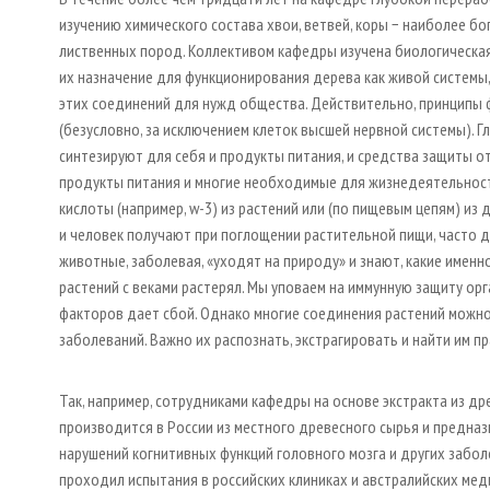
изучению химического состава хвои, ветвей, коры − наиболее б
лиственных пород. Коллективом кафедры изучена биологическая
их назначение для функционирования дерева как живой системы
этих соединений для нужд общества. Действительно, принципы 
(безусловно, за исключением клеток высшей нервной системы). Г
синтезируют для себя и продукты питания, и средства защиты о
продукты питания и многие необходимые для жизнедеятельност
кислоты (например, w-3) из растений или (по пищевым цепям) из
и человек получают при поглощении растительной пищи, часто д
животные, заболевая, «уходят на природу» и знают, какие имен
растений с веками растерял. Мы уповаем на иммунную защиту орг
факторов дает сбой. Однако многие соединения растений можно
заболеваний. Важно их распознать, экстрагировать и найти им п
Так, например, сотрудниками кафедры на основе экстракта из д
производится в России из местного древесного сырья и предназ
нарушений когнитивных функций головного мозга и других забол
проходил испытания в российских клиниках и австралийских ме