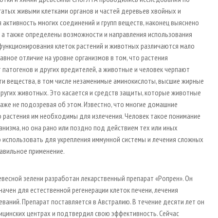
огатых живыми клетками органов и частей деревьев хвойных и
 активность многих соединений и групп веществ, наконец выяснено
, а также определены возможности и направления использования
функционирования клеток растений и животных различаются мало
лавное отличие на уровне организмов в том, что растения
т патогенов и других вредителей, а животные и человек черпают
и вещества, в том числе незаменимые аминокислоты, высшие жирные
 других животных. Это касается и средств защиты, которые животные
аже не подозревая об этом. Известно, что многие домашние
но растения им необходимы для излечения. Человек такое понимание
анизма, но она рано или поздно под действием тех или иных
 использовать для укрепления иммунной системы и лечения сложных
равильное применение.
ревесной зелени разработан лекарственный препарат «Ропрен». Он
начен для естественной регенерации клеток печени, лечения
еваний. Препарат поставляется в Австралию. В течение десяти лет он
дицинских центрах и подтвердил свою эффективность. Сейчас