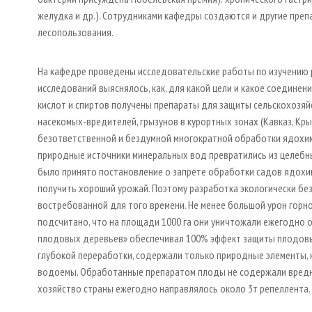
желудка и др.). Сотрудниками кафедры создаются и другие преп
лесопользования.
На кафедре проведены исследовательские работы по изучению р
исследований выяснялось, как, для какой цели и какое соедине
кислот и спиртов получены препараты для защиты сельскохозяй
насекомых-вредителей, грызунов в курортных зонах (Кавказ, Крым
безответственной и бездумной многократной обработки ядохим
природные источники минеральных вод превратились из целебны
было принято постановление о запрете обработки садов ядохим
получить хороший урожай. Поэтому разработка экологически бе
востребованной для того времени. Не менее большой урон горно
подсчитано, что на площади 1000 га они уничтожали ежегодно о
плодовых деревьев» обеспечивал 100% эффект защиты плодовых
глубокой переработки, содержали только природные элементы, 
водоемы. Обработанные препаратом плоды не содержали вредны
хозяйство страны ежегодно направлялось около 3т репеллента.