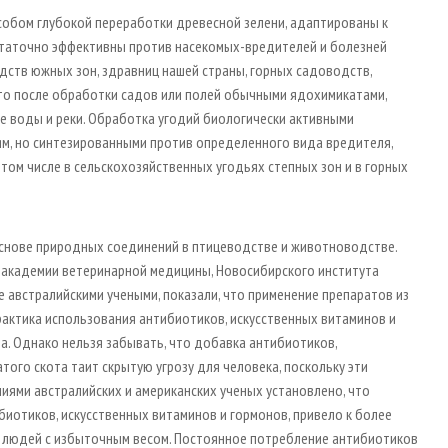
собом глубокой переработки древесной зелени, адаптированы к
остаточно эффективны против насекомых-вредителей и болезней
дств южных зон, здравниц нашей страны, горных садоводств,
что после обработки садов или полей обычными ядохимикатами,
е воды и реки. Обработка угодий биологически активными
ям, но синтезированными против определенного вида вредителя,
 том числе в сельскохозяйственных угодьях степных зон и в горных
основе природных соединений в птицеводстве и животноводстве.
 академии ветеринарной медицины, Новосибирского института
 австралийскими учеными, показали, что применение препаратов из
рактика использования антибиотиков, искусственных витаминов и
та. Однако нельзя забывать, что добавка антибиотиков,
того скота таит скрытую угрозу для человека, поскольку эти
иями австралийских и американских ученых установлено, что
биотиков, искусственных витаминов и гормонов, привело к более
а людей с избыточным весом. Постоянное потребление антибиотиков