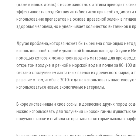
(даже в малых дозах) с мясом животных и птицы приводит к сн
эффективности воздействия антибиотиков при необходимости ле
использование препаратов на основе древесной зелени в птиц
здоровья человека, но и увеличивает количество витаминов в п
Другая проблема, которая может быть решена с помощью методо
использованной тарой и упаковкой больших площадей суши и Ми
помощью которых можно производить материал для производст
открытом воздухе, в речной и морской воде, в почве за 80−100 
связано с получением лактатных пленок из древесного сырья, а 
решение о том, чтобы с 2010 года не использовать пластиковую 
использоваться новые, экологичные материалы.
В коре лиственницы и хвое сосны, в древесине других пород с
можно использовать для получения широкой гаммы душистых в
получают также и стабилизаторы запаха, которые важны в пар
Безусловно, следует изучать методы глубокой переработки древ