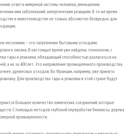
ижению ответа иммунной системы человека, уменьшению
чения ими заболеваний, аллергическим реакциям. В то же время
еводстве и животноводстве не только абсолютно безвредно для
родукции.
в лесохимии, − это загрязнение бытовыми отходами,
рового океана. В настоящее время уже найдены технологии, с
ва тары и упаковки, обладающий способностью разлагаться на
дней, а не за 400 лет. Это направление промышленного производства
точнее, древесных отходов. Во Франции, например, уже принято
упаковку. Для производства тары и упаковки в этой стране будут
одержится большое количество химических соединений, которые
еществ. С помощью методов глубокой переработки биомассы дерева
фюмерной промышленности.
есной зелени, расширять производство препаратов и веществ из