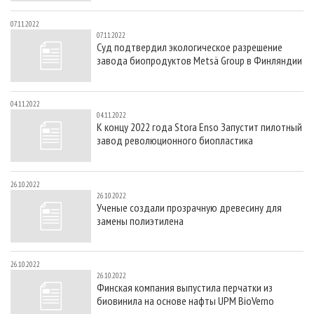
07.11.2022
07.11.2022
Суд подтвердил экологическое разрешение
завода биопродуктов Metsä Group в Финляндии
04.11.2022
04.11.2022
К концу 2022 года Stora Enso Запустит пилотный
завод революционного биопластика
26.10.2022
26.10.2022
Ученые создали прозрачную древесину для
замены полиэтилена
26.10.2022
26.10.2022
Финская компания выпустила перчатки из
биовинила на основе нафты UPM BioVerno