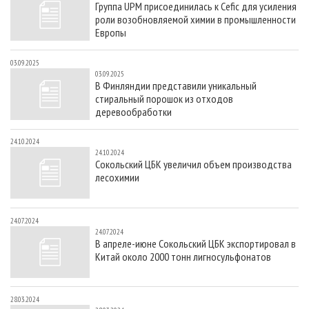
Группа UPM присоединилась к Cefic для усиления
СУШКА ДРЕВЕСИНЫ
ПЕРСОНЫ
КОНТАКТЫ
РЕКЛАМА
роли возобновляемой химии в промышленности
ПРОИЗВОДСТВО ДРЕВЕСНЫХ ПЛИТ
МОБИЛЬНЫЕ ВЫСТАВКИ
Европы
РЕКЛАМА НА САЙТЕ
ДЕРЕВЯННОЕ ДОМОСТРОЕНИЕ
ОФИЦИАЛЬНЫЕ ДЕЛЕГАЦИИ
03.09.2025
03.09.2025
ПРОИЗВОДСТВО МЕБЕЛИ
ПРИОРИТЕТНЫЕ ИНВЕСТПРОЕКТЫ
В Финляндии представили уникальный
стиральный порошок из отходов
БИОЭНЕРГЕТИКА
RUSSIAN FORESTRY REVIEW
деревообработки
ЦБП
ГАЗЕТА ЛЕСПРОМФОРУМ
24.10.2024
ИНСТРУМЕНТ И МАТЕРИАЛЫ
БИБЛИОТЕКА СПЕЦИАЛИСТА
24.10.2024
Сокольский ЦБК увеличил объем производства
лесохимии
24.07.2024
24.07.2024
В апреле-июне Сокольский ЦБК экспортировал в
Китай около 2000 тонн лигносульфонатов
28.03.2024