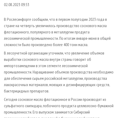
СУШКА ДРЕВЕСИНЫ
ПЕРСОНЫ
КОНТАКТЫ
РЕКЛАМА
02.08.2023 09:53
ПРОИЗВОДСТВО ДРЕВЕСНЫХ ПЛИТ
МОБИЛЬНЫЕ ВЫСТАВКИ
РЕКЛАМА НА САЙТЕ
В Рослесинфорге сообщили, что в первом полугодии 2023 года в
ДЕРЕВЯННОЕ ДОМОСТРОЕНИЕ
ОФИЦИАЛЬНЫЕ ДЕЛЕГАЦИИ
стране на четверть увеличилось производство соснового масла
ПРОИЗВОДСТВО МЕБЕЛИ
ПРИОРИТЕТНЫЕ ИНВЕСТПРОЕКТЫ
флотационного, популярного в металлургии продукта
БИОЭНЕРГЕТИКА
лесохимической промышленности. По итогам января-июня в общей
RUSSIAN FORESTRY REVIEW
сложности было произведено более 400 тонн масла.
ЦБП
ГАЗЕТА ЛЕСПРОМФОРУМ
В лесоучетной организации уточнили, что увеличение объемов
ИНСТРУМЕНТ И МАТЕРИАЛЫ
БИБЛИОТЕКА СПЕЦИАЛИСТА
выработки соснового масла внутри страны говорит об
импортозамещении в этом сегменте лесохимической
промышленности. Наращивание объемов производства необходимо
для обеспечения сырьем российской металлургии, производства
лакокрасочных материалов, моющих и дезинфицирующих средств,
бактерицидных препаратов.
Сегодня сосновое масло флотационное в России производят из
сульфатного скипидара, побочного продукта целлюлозно-бумажной
промышленности. Его выпуском занимается Сибирский