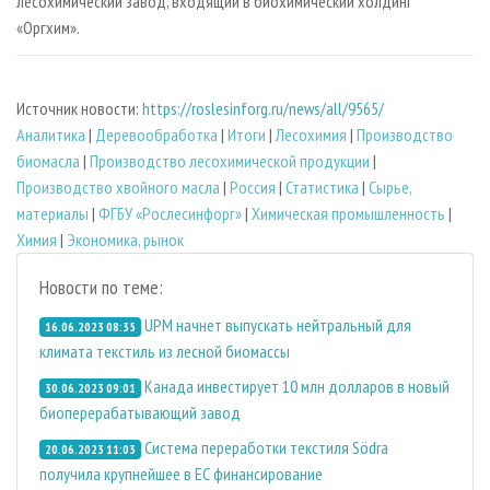
лесохимический завод, входящий в биохимический холдинг
«Оргхим».
Источник новости:
https://roslesinforg.ru/news/all/9565/
Аналитика
|
Деревообработка
|
Итоги
|
Лесохимия
|
Производство
биомасла
|
Производство лесохимической продукции
|
Производство хвойного масла
|
Россия
|
Статистика
|
Сырье,
материалы
|
ФГБУ «Рослесинфорг»
|
Химическая промышленность
|
Химия
|
Экономика, рынок
Новости по теме:
UPM начнет выпускать нейтральный для
16.06.2023 08:35
климата текстиль из лесной биомассы
Канада инвестирует 10 млн долларов в новый
30.06.2023 09:01
биоперерабатывающий завод
Система переработки текстиля Södra
20.06.2023 11:03
получила крупнейшее в ЕС финансирование