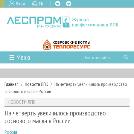
Вход
EN
☰ Меню
ГЛАВНАЯ
РУБРИКИ И ТЕМЫ
Главная
Новости ЛПК
На четверть увеличилось производство
РУБРИКИ ЖУРНАЛА
НОВОСТИ
соснового масла в России
ЛЕСНОЕ ХОЗЯЙСТВО
КАЛЕНДАРЬ СОБЫТИЙ
ПРОЕКТЫ ЛПИ
НОВОСТИ ЛПК
ЛЕСОЗАГОТОВКА
НОВОСТИ ЛПК
АНАЛИТИКА
АРХИВ
На четверть увеличилось производство
ЛЕСОПИЛЕНИЕ
НОВОСТИ ЖУРНАЛА
ПРЕДПРИЯТИЯ ЛПК
АРХИВ ЖУРНАЛОВ
соснового масла в России
О ЖУРНАЛЕ
ДЕРЕВООБРАБОТКА
НОВОСТИ КОМПАНИЙ
ЛЕСНЫЕ РЕГИОНЫ РОССИИ
СТАТЬИ
ПОДПИСКА
РЕКЛАМОДАТЕЛЯМ
Россия