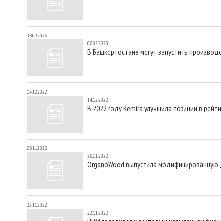
08.02.2023
08.02.2023
В Башкортостане могут запустить производ
14.12.2022
14.12.2022
В 2022 году Kemira улучшила позиции в рейт
28.11.2022
28.11.2022
OrganoWood выпустила модифицированную д
22.11.2022
22.11.2022
UPM готовится к тестовым испытаниям биох