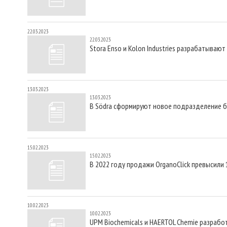
22.03.2023
22.03.2023
Stora Enso и Kolon Industries разрабатываю
13.03.2023
13.03.2023
В Södra сформируют новое подразделение 
15.02.2023
15.02.2023
В 2022 году продажи OrganoClick превысили 
10.02.2023
10.02.2023
UPM Biochemicals и HAERTOL Chemie разра