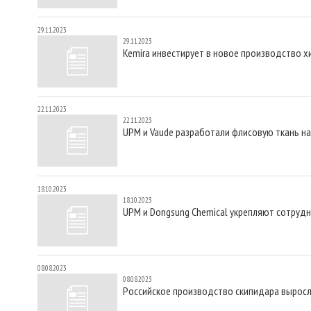
29.11.2023
29.11.2023
Kemira инвестирует в новое производство 
22.11.2023
22.11.2023
UPM и Vaude разработали флисовую ткань н
18.10.2023
18.10.2023
UPM и Dongsung Chemical укрепляют сотруд
08.08.2023
08.08.2023
Российское производство скипидара вырос