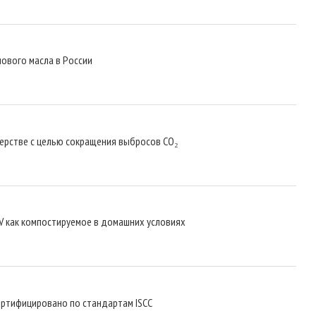
ового масла в России
тнерстве с целью сокращения выбросов CO₂
V как компостируемое в домашних условиях
ертифицировано по стандартам ISCC