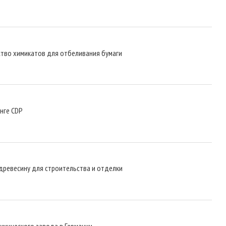
ство химикатов для отбеливания бумаги
инге CDP
ревесину для строительства и отделки
имического завода в Германии