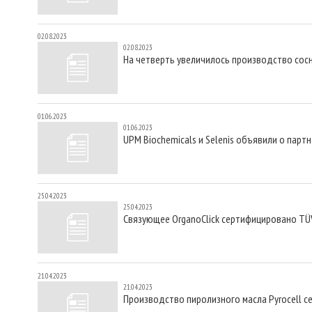
02.08.2023
02.08.2023
На четверть увеличилось производство сосн
01.06.2023
01.06.2023
UPM Biochemicals и Selenis объявили о пар
25.04.2023
25.04.2023
Связующее OrganoClick сертифицировано TÜ
21.04.2023
21.04.2023
Производство пиролизного масла Pyrocell с