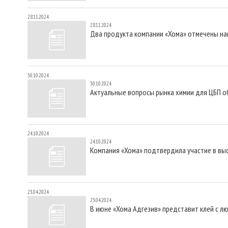
28.11.2024
28.11.2024
Два продукта компании «Хома» отмечены на
30.10.2024
30.10.2024
Актуальные вопросы рынка химии для ЦБП об
24.10.2024
24.10.2024
Компания «Хома» подтвердила участие в выс
23.04.2024
23.04.2024
В июне «Хома Адгезив» представит клей с л