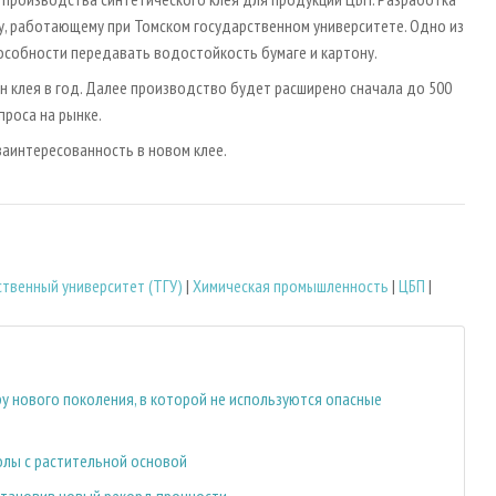
, работающему при Томском государственном университете. Одно из
особности передавать водостойкость бумаге и картону.
нн клея в год. Далее производство будет расширено сначала до 500
проса на рынке.
аинтересованность в новом клее.
ственный университет (ТГУ)
|
Химическая промышленность
|
ЦБП
|
у нового поколения, в которой не используются опасные
олы с растительной основой
становив новый рекорд прочности