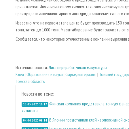
принадлежит Инжиниринговому химико-технологическому центру
преимуществ алкенилянтарного ангидрида заключается в его сп
Известно, что на первом этапе центр будет производить 150 то
тонн, затем до 1000 тонн. Масштабирование будет зависеть от с
Сообщается, что некоторые отечественные компании выразили з
Источник новости:
Лига переработчиков макулатуры
Клеи
|
Образование и наука
|
Сырье, материалы
|
Томский государ
Томская область
Новости по теме:
Финская компания представила тонкую фанер
13.05.2025 10:17
химикаты
В Японии представили клей из эпоксидной см
04.04.2025 09:14
Ученые создали биоинженерный суперклей, у