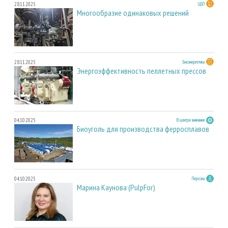
28.11.2025
ЦБП
Многообразие одинаковых решений
28.11.2025
Биоэнергетика
Энергоэффективность пеллетных прессов
04.10.2025
В центре внимания
Биоуголь для производства ферросплавов
04.10.2025
Персона
Марина Каунова (PulpFor)