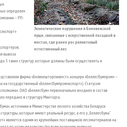
ных
орых определен
омпании – РП-
Экологические нарушения в Беловежской
сэкспорт»
пуще, связанные с искусственной посадкой в
местах, где ранее рос реликтовый
кспортеров,
естественный лес
ля вывоза
до 5 таких структур, которые должны были осуществлять и
едставляли фирма «Белвнешторгинвест», концерн «Беллесбумпром» –
а на государственный «Беллесбумпромэкспорт»). Статусом
сполкома». ОАО «Беллесбум» первоначально входило в состав
ло передано в структуру Минторга.
бума», источники в Министерстве лесного хозяйства Беларуси
труктуры, которые имеют реальный ресурс, а его у „Беллесбума“
орт» является одним из крупнейших поставщиков лесоматериалов на
порта по этому ведомству (по всем позициям, включая