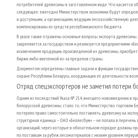
потребителей древесины в заготовленном виде. Что касается о
следующее: ежегодно Министерством экономики будут определя
и доступными, а организациям, ведущим лесохозяйственную дея
компенсированы из средств республиканского бюджета.
В указе также отражены основные вопросы экспорта древесины
закрепляется за государством и реализуется предприятиями «Бе
исключением продукции, произведенной из древесины, приобрет
биржи либо ввезенной из-за пределов страны.
Документом определены главные задачи и функции государстве
охране Республики Беларусь, координация её деятельности возл
Отряд спецэкспортеров не заметил потери 
Одним из последствий Указа № 214, внесшего нововведения в пр
белорусской древесины, стало то, что Министерство торговли Б
потеряло право самостоятельно поставлять древесину на экспор
структурная единица – ОАО «Беллесбум» – не попала в перечен
организаций, через которые в обязательном порядке должны п
по поставкам за рубеж лесоматериалов с низким уровнем перер