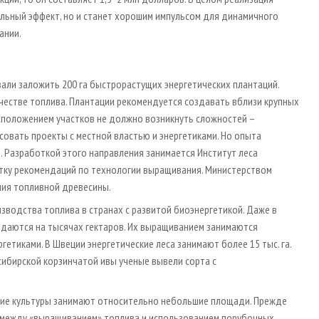
альный эффект, но и станет хорошим импульсом для динамичного
ании.
али заложить 200 га быстрорастущих энергетических плантаций.
честве топлива. Плантации рекомендуется создавать вблизи крупных
сположением участков не должно возникнуть сложностей –
вать проекты с местной властью и энергетиками. Но опыта
. Разработкой этого направления занимается Институт леса
отку рекомендаций по технологии выращивания. Министерством
ия топ­ливной древесины.
водства топлива в странах с развитой биоэнергетикой. Даже в
даются на тысячах гектаров. Их выращиванием занимаются
етиками. В Швеции энергетические леса занимают более 15 тыс. га.
 сибирской корзинчатой ивы ученые вывели сорта с
щие культуры занимают относительно небольшие площади. Прежде
 между «выращиванием» топ­лива и использованием порубочных