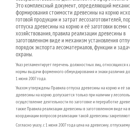
Это комплексный документ, определяющий механи
формирования стоимости древесины на корню исхо
готовой продукции и затрат лесозаготовителей, по
отпуска древесины на корню и её заготовки всеми 
хозяйствования, правила реализации древесины в
заготовленном виде и механизм установления отпу
порядок экспорта лесоматериалов, функции и зада
охраны.
Указ регламентирует перечень должностных лиц, относящихся к 
нормы выдачи форменного обмундирования и знаки различия долж
1 июня 2007 года.
Указом утверждены Правила отпуска древесины на корню и её заг
древесины на корню допускается только при наличии у лесополь
осуществление деятельности по заготовке и переработке древес
также Правила реализации древесины в заготовленном виде на в
координации вопросов реализации такой древесины закреп­ляют
Согласно указу, с 1 июня 2007 года цена на древесину, отпускае