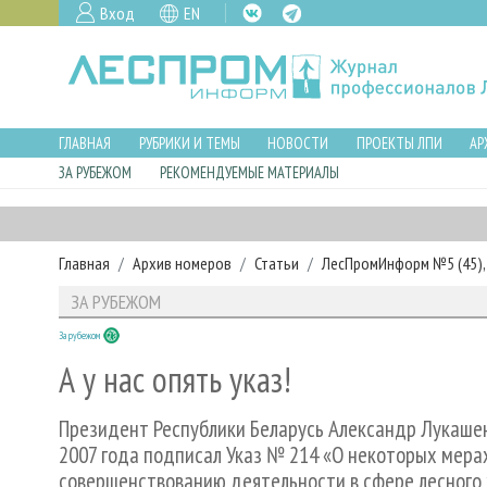
Вход
EN
ГЛАВНАЯ
РУБРИКИ И ТЕМЫ
НОВОСТИ
ПРОЕКТЫ ЛПИ
АР
ЗА РУБЕЖОМ
РЕКОМЕНДУЕМЫЕ МАТЕРИАЛЫ
Главная
Архив номеров
Статьи
ЛесПромИнформ №5 (45), 
ЗА РУБЕЖОМ
За рубежом
А у нас опять указ!
Президент Республики Беларусь Александр Лукашен
2007 года подписал Указ № 214 «О некоторых мера
совершенствованию деятельности в сфере лесного 