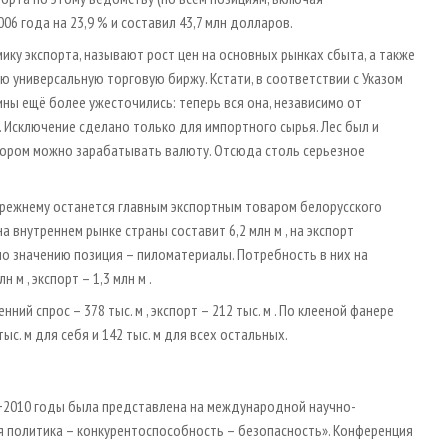
6 года на 23,9 % и составил 43,7 млн долларов.
ику экспорта, называют рост цен на основных рынках сбыта, а также
 универсальную торговую биржу. Кстати, в соответствии с Указом
ны ещё более ужесточились: теперь вся она, независимо от
 Исключение сделано только для импортного сырья. Лес был и
отором можно зарабатывать валюту. Отсюда столь серьезное
прежнему останется главным экспортным товаром белорусского
а внутреннем рынке страны составит 6,2 млн м , на экспорт
по значению позиция – пиломатериалы. Потребность в них на
м , экспорт – 1,3 млн м .
й спрос – 378 тыс. м , экспорт – 212 тыс. м . По клееной фанере
ыс. м для себя и 142 тыс. м для всех остальных.
7−2010 годы была представлена на международной научно-
я политика – конкурентоспособность – безопасность». Конференция