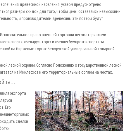
беспечения древесиной населения, указом предусмотрено
ться размеры скидок для того, чтобы цены оставались невысокими
тельность, и производителям древесины эти потери будут
. Исключительное право внешней торговли лесоматериалами
ллесэкспорт», «Беларусьторг» и «Беллесбумпромэкспорт» за
енной на биржевых торгах Белорусской универсальной товарной
нной лесной охраны. Согласно Положению о государственной лесной
агается на Минлесхоз и его территориальные органы на местах.
бойца…
авила экспорта
еларуси
т. Его
ь внешнеторговых
роходить сделки
аботки