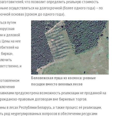
озаготовителей, что позволит определить реальную стоимость
тныне осуществляться на долгосрочной (более одного года) – по
рочной основах (сроком до одного года).
ться путем
лорусская
ми и деловой
 Цены на нее
ебителей на
 биржа»,
ключить
тветственно, и
Беловежская пуща из космоса: ровные
аготовленном
посадки вместо вековых лесов
аключения
равилами предусмотрена возможность реализации не проданной на
гражданско-правовым договорам вне биржевых торгов.
ы в лесах Республики Беларусь, а также процесс её реализации,
ить ряд неурегулированных вопросов в обеспечении ресурсами