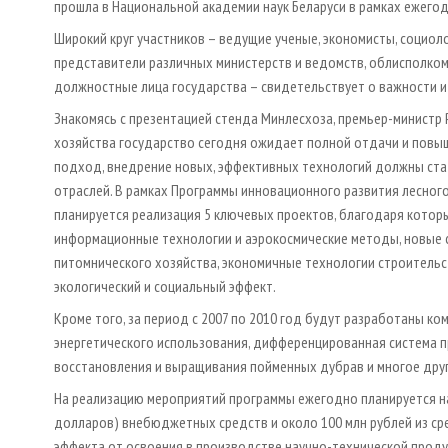
прошла в Национальной академии наук Беларуси в рамках ежегод
Широкий круг участников – ведущие ученые, экономисты, социоло
представители различных министерств и ведомств, облисполкомо
должностные лица государства – свидетельствует о важности и
Знакомясь с презентацией стенда Минлесхоза, премьер-министр 
хозяйства государство сегодня ожидает полной отдачи и повыш
подход, внедрение новых, эффективных технологий должны ст
отраслей. В рамках Программы инновационного развития лесного
планируется реализация 5 ключевых проектов, благодаря котор
информационные технологии и аэрокосмические методы, новые с
питомнического хозяйства, экономичные технологии строительс
экологический и социальный эффект.
Кроме того, за период с 2007 по 2010 год будут разработаны к
энергетического использования, дифференцированная система 
восстановления и выращивания пойменных дубрав и многое друг
На реализацию мероприятий программы ежегодно планируется на
долларов) внебюджетных средств и около 100 млн рублей из ср
эффекта от освоения в производстве научно-технической продук