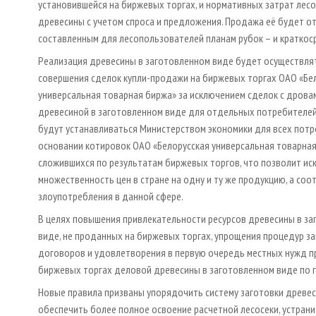
установившейся на биржевых торгах, и нормативных затрат лес
древесины с учетом спроса и предложения. Продажа её будет о
составленным для лесопользователей планам рубок – и краткос
Реализация древесины в заготовленном виде будет осуществля
совершения сделок купли-продажи на биржевых торгах ОАО «Бе
универсальная товарная биржа» за исключением сделок с дрова
древесиной в заготовленном виде для отдельных потребителей.
будут устанавливаться Министерством экономики для всех потр
основании котировок ОАО «Белорусская универсальная товарная
сложившихся по результатам биржевых торгов, что позволит ис
множественность цен в стране на одну и ту же продукцию, а соо
злоупотребления в данной сфере.
В целях повышения привлекательности ресурсов древесины в з
виде, не проданных на биржевых торгах, упрощения процедур з
договоров и удовлетворения в первую очередь местных нужд п
биржевых торгах деловой древесины в заготовленном виде по 
Новые правила призваны упорядочить систему заготовки древесин
обеспечить более полное освоение расчетной лесосеки, устран