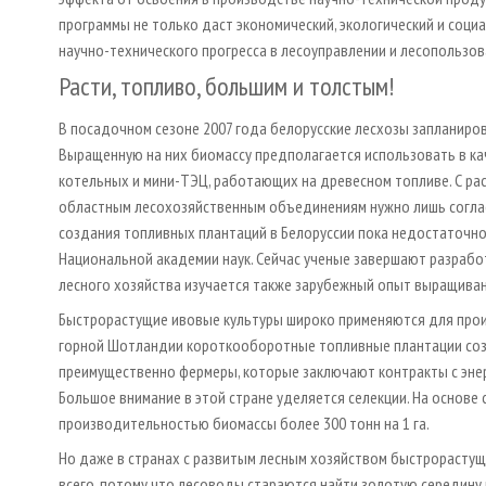
программы не только даст экономический, экологический и соци
научно-технического прогресса в лесо­управлении и лесопользов
Расти, топливо, большим и толстым!
В посадочном сезоне 2007 года белорусские лесхозы запланиров
Выращенную на них биомассу предполагается использовать в ка
котельных и мини-ТЭЦ, работающих на древесном топливе. С ра
областным лесохозяйственным объединениям нужно лишь согласо
создания топливных плантаций в Белоруссии пока недостаточно
Национальной академии наук. Сейчас ученые завершают разраб
лесного хозяйства изучается также зарубежный опыт выращиван
Быстрорастущие ивовые культуры широко применяются для произ
горной Шотландии короткооборотные топливные плантации соз
преимущественно фермеры, которые заключают контракты с энерг
Большое внимание в этой стране уделяется селекции. На основе
производительностью биомассы более 300 тонн на 1 га.
Но даже в странах с развитым лесным хозяйством быстрорасту
всего, потому что лесоводы стараются найти золотую середину