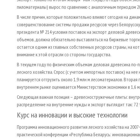
пиломатериалы) вырос по сравнению с аналогичным периодом 200
В числе причин, которые положительно влияют сегодня на динам
совершенствование системы продажи ресурсов через Белорусскую
президента № 214 условия поставок на экспорт деловой древеси
объемов, должна обязательно выставляться на биржевые торги.
остается одним из главных собственных ресурсов страны, на к
внимание к этой отрасли со стороны государства.
В текущем году по физическим объемам деловая древесина по-
лесного хозяйства. Спрос (с учетом импортных поставок) на нее н
планируется отгрузить около 1,9 млн м лесоматериалов. Вторая 
внутреннем рынке оценивается Министерством экономики в 1,6 млн 
Следующая важная позиция – древесностружечные плиты: внутренни
распределение на внутренние нужды и экспорт выглядит так: 72 т
Курс на инновации и высокие технологии
Программа инновационного развития лесного хозяйства на 200
практической конференции «Республика Беларусь: инновационна