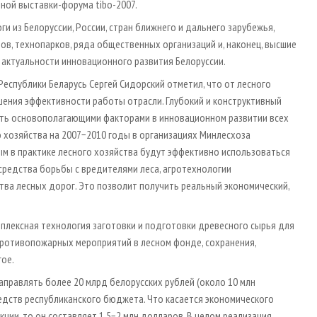
ной выставки-форума tibo-2007.
ги из Белоруссии, России, стран ближнего и дальнего зарубежья,
в, технопарков, ряда общественных организаций и, наконец, высшие
 актуальности инновационного развития Белоруссии.
Республики Беларусь Сергей Сидорский отметил, что от лесного
ения эффективности работы отрасли. Глубокий и конструктивный
ать основополагающими факторами в инновационном развитии всех
 хозяйства на 2007−2010 годы в организациях Минлесхоза
ым в практике лесного хозяйства будут эффективно использоваться
редства борьбы с вредителями леса, агротехнологии
тва лесных дорог. Это позволит получить реальный экономический,
омплексная технология заготовки и подготовки древесного сырья для
противопожарных мероприятий в лесном фонде, сохранения,
ое.
правлять более 20 млрд белорусских рублей (около 10 млн
едств республиканского бюджета. Что касается экономического
ции, то он составляет 1,5−2 млн долларов. В целом реализация