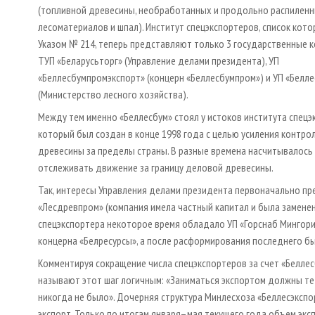
(топливной древесины, необработанных и продольно распилен
лесоматериалов и шпал). Институт спецэкспортеров, список кот
Указом № 214, теперь представляют только 3 государственные к
ТУП «Беларусьторг» (Управление делами президента), УП
«Беллесбумпромэкспорт» (концерн «Беллесбумпром») и УП «Белле
(Министерство лесного хозяйства).
Между тем именно «Беллесбум» стоял у истоков института спецэ
который был создан в конце 1998 года с целью усиления контро
древесины за пределы страны. В разные времена насчитывалось 
отслеживать движение за границу деловой древесины.
Так, интересы Управления делами президента первоначально пр
«Лесдревпром» (компания имела частный капитал и была заменен
спецэкспортера некоторое время обладало УП «Горснаб Мингори
концерна «Белресурсы», а после расформирования последнего бы
Комментируя сокращение числа спецэкспортеров за счет «Беллес
называют этот шаг логичным: «Заниматься экспортом должны те с
никогда не было». Дочерняя структура Минлесхоза «Беллесэксп
экспорт. Только по итогам января–мая текущего года объем экс