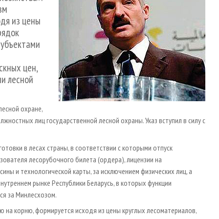
зм
дя из цены
рядок
субъектами
скных цен,
чи лесной
лесной охране,
ностных лиц государственной лесной охраны. Указ вступил в силу с
отовки в лесах страны, в соответствии с которыми отпуск
зователя лесорубочного билета (ордера), лицензии на
ины и технологической карты, за исключением физических лиц, а
нутреннем рынке Республики Беларусь, в которых функции
ся за Минлесхозом.
мую на корню, формируется исходя из цены круглых лесоматериалов,