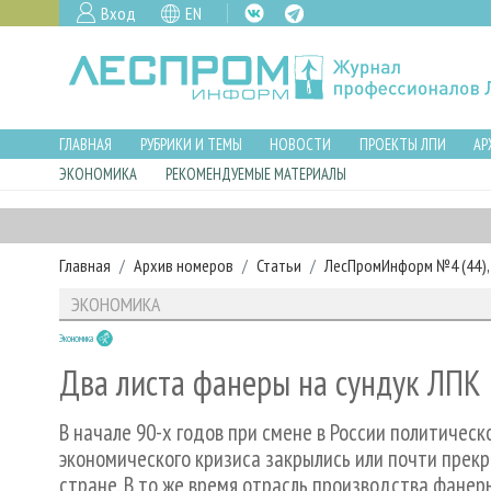
Вход
EN
ГЛАВНАЯ
РУБРИКИ И ТЕМЫ
НОВОСТИ
ПРОЕКТЫ ЛПИ
АР
ЭКОНОМИКА
РЕКОМЕНДУЕМЫЕ МАТЕРИАЛЫ
Главная
Архив номеров
Статьи
ЛесПромИнформ №4 (44), 
ЭКОНОМИКА
Экономика
Два листа фанеры на сундук ЛПК
В начале 90-х годов при смене в России политическ
экономического кризиса закрылись или почти прек
стране. В то же время отрасль производства фанеры