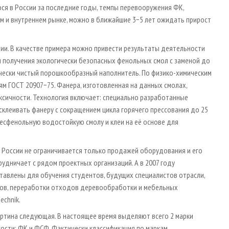
ся в России за последние годы, темпы перевооружения ФК,
м и внутреннем рынке, можно в ближайшие 3−5 лет ожидать прирост
нии. В качестве примера можно привести результаты деятельности
получения экологически безопасных фенольных смол с заменой до
ически чистый порошкообразный наполнитель. По физико-химическим
 ГОСТ 20907−75. Фанера, изготовленная на данных смолах,
оксичности. Технология включает: специально разработанные
леивать фанеру с сокращением цикла горячего прессования до 25
бесфенольную водостойкую смолу и клеи на её основе для
 России не ограничивается только продажей оборудования и его
рудничает с рядом проектных организаций. А в 2007 году
тавлены для обучения студентов, будущих специалистов отрасли,
лов, переработки отходов деревообработки и мебельных
echnik.
артина следующая. В настоящее время выделяют всего 2 марки
ости: ФК и ФСФ. Фактически классификация по маркам