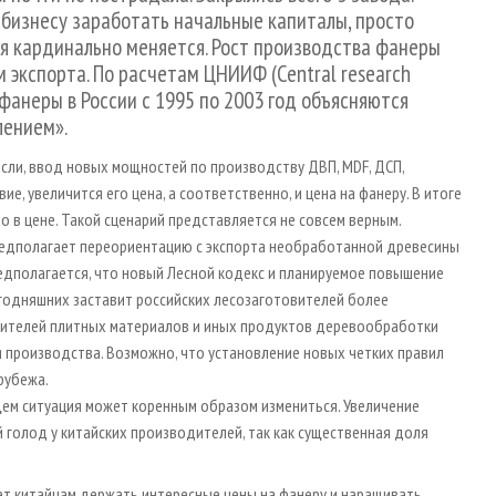
 бизнесу заработать начальные капиталы, просто
ия кардинально меняется. Рост производства фанеры
м экспорта. По расчетам ЦНИИФ (Central research
 фанеры в России с 1995 по 2003 год объясняются
лением».
сли, ввод новых мощностей по производству ДВП, MDF, ДСП,
е, увеличится его цена, а соответственно, и цена на фанеру. В итоге
 в цене. Такой сценарий представляется не совсем верным.
предполагает переориентацию с экспорта необработанной древесины
редполагается, что новый Лесной кодекс и планируемое повышение
сегодняшних заставит российских лесозаготовителей более
одителей плитных материалов и иных продуктов деревообработки
 производства. Возможно, что установление новых четких правил
 рубежа.
щем ситуация может коренным образом измениться. Увеличение
 голод у китайских производителей, так как существенная доля
ет китайцам держать интересные цены на фанеру и наращивать