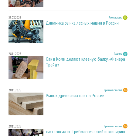
23.03.2026
Лесозаготовка
Динамика рынка лесных машин в России
28.11.2025
Развитие
Как в Коми делают клееную балку. «Фанера
Трейд»
28.11.2025
Производство плит
Рынок древесных плит в России
28.11.2025
Производство плит
«истконсалт». Трибологический инжиниринг