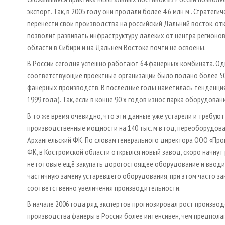
экспорт. Так, в 2005 году они продали более 4,6 млн м . Страте
перенести свои производства на российский Дальний восток, от
позволит развивать инфраструктуру далеких от центра регионов
области в Сибири и на Дальнем Востоке почти не освоены.
В России сегодня успешно работают 64 фанерных комбината. Одн
соответствующие проектные организации было подано более 50
фанерных производств. В последние годы наметилась тенденци
1999 года). Так, если в конце 90 х годов износ парка оборудова
В то же время очевидно, что эти данные уже устарели и требуют
производственные мощности на 140 тыс. м в год, переоборудова
Архангельский ФК. По словам генерального директора ООО «Про
ФК, в Костромской области открылся новый завод, скоро начнут
не готовые ещё закупать дорогостоящее оборудование и вводи
частичную замену устаревшего оборудования, при этом часто з
соответственно увеличения производительности.
В начале 2006 года ряд экспертов прогнозировал рост производс
производства фанеры в России более интенсивен, чем предпола