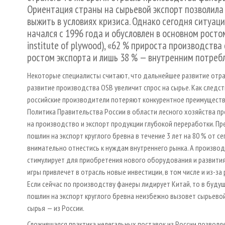
Ориентация страны на сырьевой экспорт позволила
выжить в условиях кризиса. Однако сегодня ситуац
начался с 1996 года и обусловлен в основном росто
institute of plywood), «62 % прироста производства
ростом экспорта и лишь 38 % — внутренним потреб
Некоторые специалисты считают, что дальнейшее развитие отра
развитие производства OSB увеличит спрос на сырье. Как следстви
российские производители потеряют конкурентное преимущество
Политика Правительства России в области лесного хозяйства 
на производство и экспорт продукции глубокой переработки. П
пошлин на экспорт круглого бревна в течение 3 лет на 80 % от 
внимательно отнестись к нуждам внутреннего рынка. А произв
стимулирует для приобретения нового оборудования и развития
игры привлечет в отрасль новые инвестиции, в том числе и из-за
Если сейчас по производству фанеры лидирует Китай, то в буду
пошлин на экспорт круглого бревна неизбежно вызовет сырьевой
сырья — из России.
Сложившаяся практика нелегальных поставок из России позволя