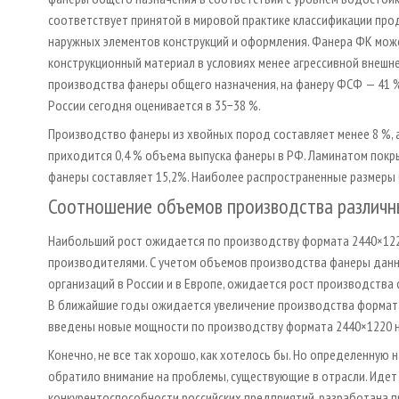
соответствует принятой в мировой практике классификации про
наружных элементов конструкций и оформления. Фанера ФК може
конструкционный материал в условиях менее агрессивной внешне
производства фанеры общего назначения, на фанеру ФСФ — 41 %
России сегодня оценивается в 35−38 %.
Производство фанеры из хвойных пород составляет менее 8 %, 
приходится 0,4 % объема выпуска фанеры в РФ. Ламинатом пок
фанеры составляет 15,2%. Наиболее распространенные размеры
Соотношение объемов производства различн
Наибольший рост ожидается по производству формата 2440×122
производителями. С учетом объемов производства фанеры данн
организаций в России и в Европе, ожидается рост производства с
В ближайшие годы ожидается увеличение производства формата 
введены новые мощности по производству формата 2440×1220 на 
Конечно, не все так хорошо, как хотелось бы. Но определенную 
обратило внимание на проблемы, существующие в отрасли. Иде
конкурентоспособности российских предприятий, разработана 