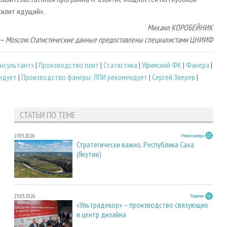
силит идущий».
Михаил КОРОБЕЙНИК
B — Moscow. Статистические данные предоставлены специалистами ЦНИИФ
нсультант»
|
Производство плит
|
Статистика
|
Уфимский ФК
|
Фанера
|
ндует
|
Производство фанеры: ЛПИ рекомендует
|
Сергей Зверев
|
СТАТЬИ ПО ТЕМЕ
27.05.2026
Регион номера
Стратегически важно. Республика Саха
(Якутия)
23.03.2026
Развитие
«Ультрадекор» – производство связующих
и центр дизайна