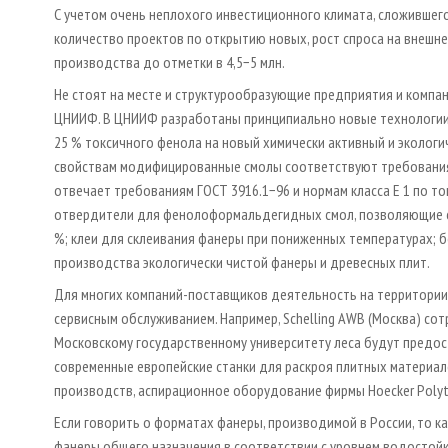
С учетом очень неплохого инвестиционного климата, сложившего
количество проектов по открытию новых, рост спроса на внешне
производства до отметки в 4,5−5 млн.
Не стоят на месте и структурообразующие предприятия и компа
ЦНИИФ. В ЦНИИФ разработаны принципиально новые технологии 
25 % токсичного фенола на новый химически активный и эколог
свойствам модифицированные смолы соответствуют требованиям
отвечает требованиям ГОСТ 3916.1−96 и нормам класса Е 1 по т
отвердители для фенолоформальдегидных смол, позволяющие ск
%; клеи для склеивания фанеры при пониженных температурах; 
производства экологически чистой фанеры и древесных плит.
Для многих компаний-поставщиков деятельность на территории
сервисным обслуживанием. Например, Schelling AWB (Москва) сот
Московскому государственному университету леса будут предос
современные европейские станки для раскроя плитных материа
производств, аспирационное оборудование фирмы Hoecker Polyt
Если говорить о форматах фанеры, производимой в России, то к
фанеры общего назначения в соответствии с уровнем водостойк