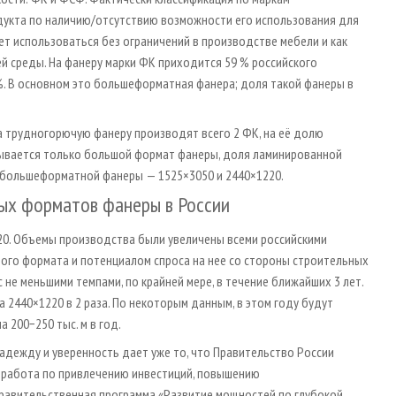
дукта по наличию/отсутствию возможности его использования для
т использоваться без ограничений в производстве мебели и как
й среды. На фанеру марки ФК приходится 59 % российского
. В основном это большеформатная фанера; доля такой фанеры в
а трудногорючую фанеру производят всего 2 ФК, на её долю
рывается только большой формат фанеры, доля ламинированной
 большеформатной фанеры — 1525×3050 и 2440×1220.
ых форматов фанеры в России
0. Объемы производства были увеличены всеми российскими
ого формата и потенциалом спроса на нее со стороны строительных
 не меньшими темпами, по крайней мере, в течение ближайших 3 лет.
2440×1220 в 2 раза. По некоторым данным, в этом году будут
200−250 тыс. м в год.
надежду и уверенность дает уже то, что Правительство России
т работа по привлечению инвестиций, повышению
правительственная программа «Развитие мощностей по глубокой