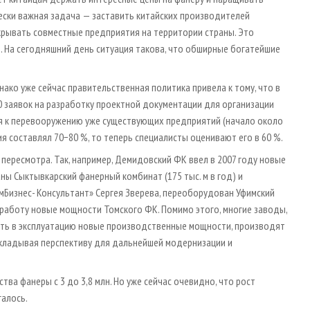
гически важная задача — заставить китайских производителей
крывать совместные предприятия на территории страны. Это
. На сегодняшний день ситуация такова, что обширные богатейшие
ако уже сейчас правительственная политика привела к тому, что в
 заявок на разработку проектной документации для организации
я к перевооружению уже существующих предприятий (начало около
ния составлял 70−80 %, то теперь специалисты оценивают его в 60 %.
 пересмотра. Так, например, Демидовский ФК ввел в 2007 году новые
ны Сыктывкарский фанерный комбинат (175 тыс. м в год) и
мБизнес- Консультант» Сергея Зверева, переоборудован Уфимский
 работу новые мощности Томского ФК. Помимо этого, многие заводы,
ть в эксплуатацию новые производственные мощности, производят
акладывая перспективу для дальнейшей модернизации и
тва фанеры с 3 до 3,8 млн. Но уже сейчас очевидно, что рост
галось.