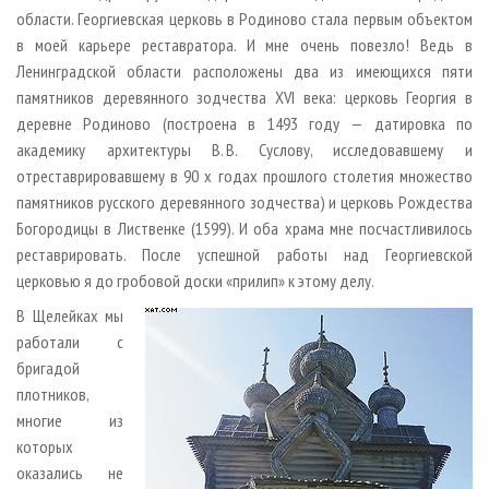
области. Георгиевская церковь в Родиново стала первым объектом
в моей карьере реставратора. И мне очень повезло! Ведь в
Ленинградской области расположены два из имеющихся пяти
памятников деревянного зодчества XVI века: церковь Георгия в
деревне Родиново (построена в 1493 году — датировка по
академику архитектуры В. В. Суслову, исследовавшему и
отреставрировавшему в 90 х годах прошлого столетия множество
памятников русского деревянного зодчества) и церковь Рождества
Богородицы в Лиственке (1599). И оба храма мне посчастливилось
реставрировать. После успешной работы над Георгиевской
церковью я до гробовой доски «прилип» к этому делу.
В Щелейках мы
работали с
бригадой
плотников,
многие из
которых
оказались не