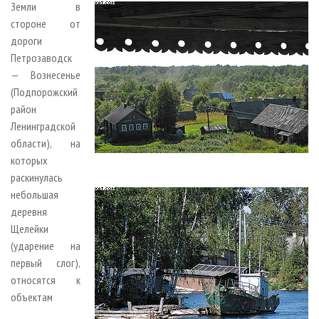
Земли в
стороне от
дороги
Петрозаводск
— Вознесенье
(Подпорожский
район
Ленинградской
области), на
которых
раскинулась
небольшая
деревня
Щелейки
(ударение на
первый слог),
относятся к
объектам