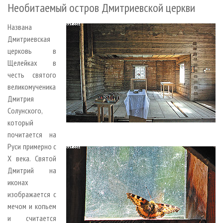
Необитаемый остров Дмитриевской церкви
Названа
Дмитриевская
церковь в
Щелейках в
честь святого
великомученика
Дмитрия
Солунского,
который
почитается на
Руси примерно с
X века. Святой
Дмитрий на
иконах
изображается с
мечом и копьем
и считается