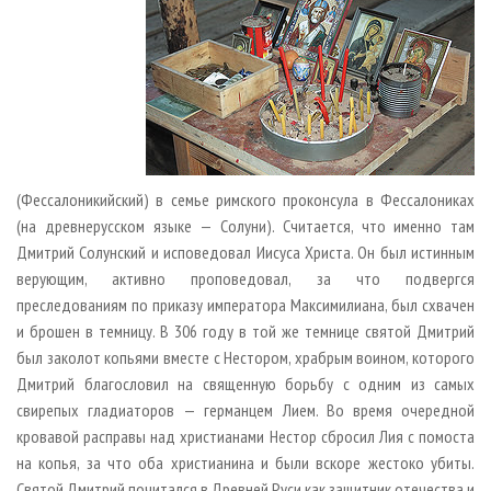
(Фессалоникийский) в семье римского проконсула в Фессалониках
(на древнерусском языке — Солуни). Считается, что именно там
Дмитрий Солунский и исповедовал Иисуса Христа. Он был истинным
верующим, активно проповедовал, за что подвергся
преследованиям по приказу императора Максимилиана, был схвачен
и брошен в темницу. В 306 году в той же темнице святой Дмитрий
был заколот копьями вместе с Нестором, храбрым воином, которого
Дмитрий благословил на священную борьбу с одним из самых
свирепых гладиаторов — германцем Лием. Во время очередной
кровавой расправы над христианами Нестор сбросил Лия с помоста
на копья, за что оба христианина и были вскоре жестоко убиты.
Святой Дмитрий почитался в Древней Руси как защитник отечества и