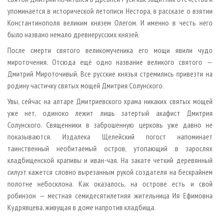
упоминается в исторической летописи Нестора, в рассказе о взятии
Константинополя великим князем Олегом. И именно в честь него
было названо немало древнерусских князей.
После смерти святого великомученика его мощи явили чудо
мироточения. Отсюда ещё одно название великого святого —
Дмитрий Мироточивый. Все русские князья стремились привезти на
родину частичку святых мощей Дмитрия Солунского.
Увы, сейчас на алтаре Дмитриевского храма никаких святых мощей
уже нет, одиноко лежит лишь затертый акафист Дмитрия
Солунского. Священники в заброшенную церковь уже давно не
показываются. Издалека Щелейский погост напоминает
таинственный необитаемый остров, утопающий в зарослях
кладбищенской крапивы и иван-чая. На закате четкий деревянный
силуэт кажется словно вырезанным рукой создателя на бескрайнем
полотне небосклона. Как оказалось, на острове есть и свой
робинзон — местная семидесятилетняя жительница Ия Ефимовна
Кудрявцева, живущая в доме напротив кладбища.