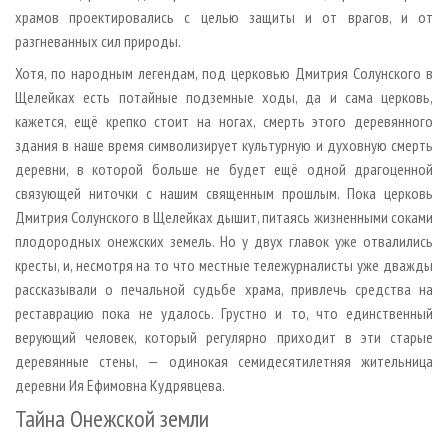
храмов проектировались с целью защиты и от врагов, и от
разгневанных сил природы.
Хотя, по народным легендам, под церковью Дмитрия Солунского в
Щелейках есть потайные подземные ходы, да и сама церковь,
кажется, ещё крепко стоит на ногах, смерть этого деревянного
здания в наше время символизирует культурную и духовную смерть
деревни, в которой больше не будет ещё одной драгоценной
связующей ниточки с нашим священным прошлым. Пока церковь
Дмитрия Солунского в Щелейках дышит, питаясь жизненными соками
плодородных онежских земель. Но у двух главок уже отвалились
кресты, и, несмотря на то что местные тележурналисты уже дважды
рассказывали о печальной судьбе храма, привлечь средства на
реставрацию пока не удалось. Грустно и то, что единственный
верующий человек, который регулярно приходит в эти старые
деревянные стены, — одинокая семидесятилетняя жительница
деревни Ия Ефимовна Кудрявцева.
Тайна Онежской земли