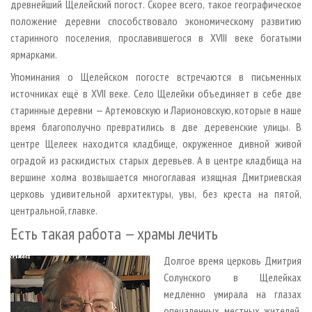
древнейший Щелейский погост. Скорее всего, такое географическое
положение деревни способствовало экономическому развитию
старинного поселения, прославившегося в XVIII веке богатыми
ярмарками.
Упоминания о Щелейском погосте встречаются в письменных
источниках ещё в XVII веке. Село Щелейки объединяет в себе две
старинные деревни — Артемовскую и Ларионовскую, которые в наше
время благополучно превратились в две деревенские улицы. В
центре Щелеек находится кладбище, окруженное дивной живой
оградой из раскидистых старых деревьев. А в центре кладбища на
вершине холма возвышается многоглавая изящная Дмитриевская
церковь удивительной архитектуры, увы, без креста на пятой,
центральной, главке.
Есть такая работа — храмы лечить
Долгое время церковь Дмитрия
Солунского в Щелейках
медленно умирала на глазах
опечаленных местных жителей,