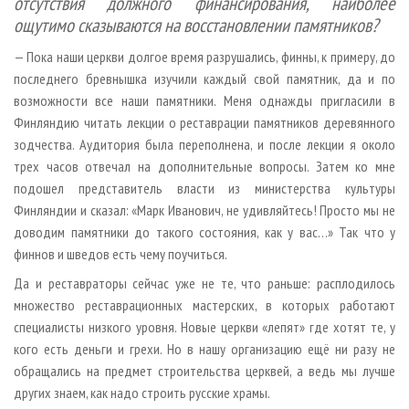
отсутствия должного финансирования, наиболее
ощутимо сказываются на восстановлении памятников?
— Пока наши церкви долгое время разрушались, финны, к примеру, до
последнего бревнышка изучили каждый свой памятник, да и по
возможности все наши памятники. Меня однажды пригласили в
Финляндию читать лекции о реставрации памятников деревянного
зодчества. Аудитория была переполнена, и после лекции я около
трех часов отвечал на дополнительные вопросы. Затем ко мне
подошел представитель власти из министерства культуры
Финляндии и сказал: «Марк Иванович, не удивляйтесь! Просто мы не
доводим памятники до такого состояния, как у вас…» Так что у
финнов и шведов есть чему поучиться.
Да и реставраторы сейчас уже не те, что раньше: расплодилось
множество реставрационных мастерских, в которых работают
специалисты низкого уровня. Новые церкви «лепят» где хотят те, у
кого есть деньги и грехи. Но в нашу организацию ещё ни разу не
обращались на предмет строительства церквей, а ведь мы лучше
других знаем, как надо строить русские храмы.