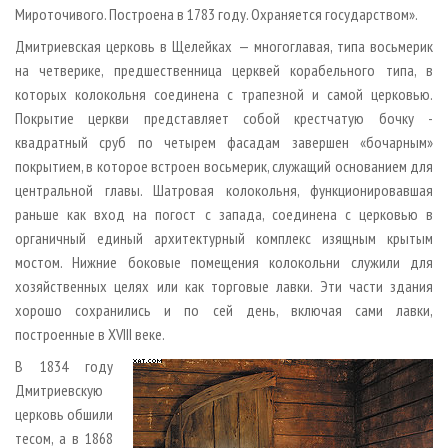
Мироточивого. Построена в 1783 году. Охраняется государством».
Дмитриевская церковь в Щелейках — многоглавая, типа восьмерик
на четверике, предшественница церквей корабельного типа, в
которых колокольня соединена с трапезной и самой церковью.
Покрытие церкви представляет собой крестчатую бочку -
квадратный сруб по четырем фасадам завершен «бочарным»
покрытием, в которое встроен восьмерик, служащий основанием для
центральной главы. Шатровая колокольня, функционировавшая
раньше как вход на погост с запада, соединена с церковью в
органичный единый архитектурный комплекс изящным крытым
мостом. Нижние боковые помещения колокольни служили для
хозяйственных целях или как торговые лавки. Эти части здания
хорошо сохранились и по сей день, включая сами лавки,
построенные в XVIII веке.
В 1834 году
Дмитриевскую
церковь обшили
тесом, а в 1868