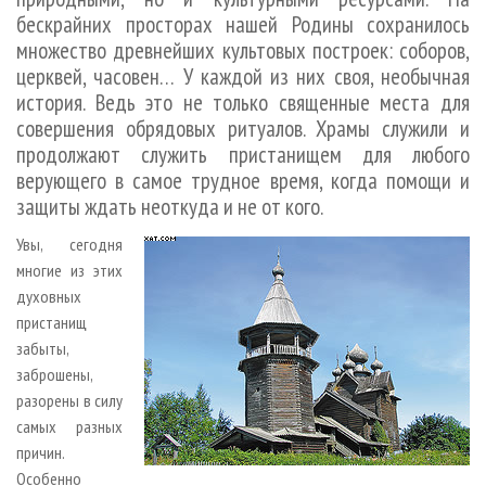
СУШКА ДРЕВЕСИНЫ
ПЕРСОНЫ
КОНТАКТЫ
РЕКЛАМА
бескрайних просторах нашей Родины сохранилось
множество древнейших культовых построек: соборов,
ПРОИЗВОДСТВО ДРЕВЕСНЫХ ПЛИТ
МОБИЛЬНЫЕ ВЫСТАВКИ
РЕКЛАМА НА САЙТЕ
церквей, часовен… У каждой из них своя, необычная
ДЕРЕВЯННОЕ ДОМОСТРОЕНИЕ
ОФИЦИАЛЬНЫЕ ДЕЛЕГАЦИИ
история. Ведь это не только священные места для
ПРОИЗВОДСТВО МЕБЕЛИ
ПРИОРИТЕТНЫЕ ИНВЕСТПРОЕКТЫ
совершения обрядовых ритуалов. Храмы служили и
продолжают служить пристанищем для любого
БИОЭНЕРГЕТИКА
RUSSIAN FORESTRY REVIEW
верующего в самое трудное время, когда помощи и
ЦБП
ГАЗЕТА ЛЕСПРОМФОРУМ
защиты ждать неоткуда и не от кого.
ИНСТРУМЕНТ И МАТЕРИАЛЫ
БИБЛИОТЕКА СПЕЦИАЛИСТА
Увы, сегодня
многие из этих
духовных
пристанищ
забыты,
заброшены,
разорены в силу
самых разных
причин.
Особенно