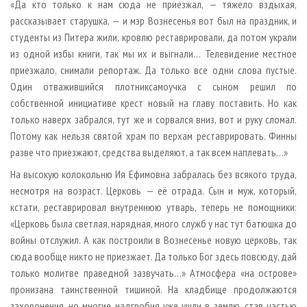
«Да кто только к нам сюда не приезжал, — тяжело вздыхая,
рассказывает старушка, — и мэр Вознесенья вот был на праздник, и
студенты из Питера жили, кровлю реставрировали, да потом украли
из одной избы книги, так мы их и выгнали… Телевидение местное
приезжало, снимали репортаж. Да только все одни слова пустые.
Один отважившийся плотник­самоучка с сыном решил по
собственной инициативе крест новый на главу поставить. Но как
только наверх забрался, тут же и сорвался вниз, вот и руку сломал.
Потому как нельзя святой храм по верхам реставрировать. Финны
разве что приезжают, средства выделяют, а так всем наплевать…»
На высокую колокольню Ия Ефимовна забралась без всякого труда,
несмотря на возраст. Церковь — её отрада. Сын и муж, который,
кстати, реставрировал внутреннюю утварь, теперь не помощники:
«Церковь была светлая, нарядная, много служб у нас тут батюшка до
войны отслужил. А как построили в Вознесенье новую церковь, так
сюда вообще никто не приезжает. Да только Бог здесь повсюду, дай
только молитве праведной зазвучать…» Атмосфера «на острове»
пронизана таинственной тишиной. На кладбище продолжаются
захоронения, но многие надгробия уже ушли в землю, став частью