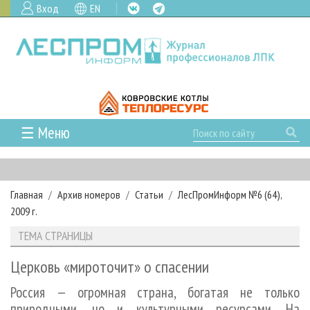
Вход
EN
☰ Меню
ГЛАВНАЯ
РУБРИКИ И ТЕМЫ
Главная
Архив номеров
Статьи
ЛесПромИнформ №6 (64),
РУБРИКИ ЖУРНАЛА
НОВОСТИ
2009 г.
ЛЕСНОЕ ХОЗЯЙСТВО
КАЛЕНДАРЬ СОБЫТИЙ
ПРОЕКТЫ ЛПИ
ТЕМА СТРАНИЦЫ
ЛЕСОЗАГОТОВКА
НОВОСТИ ЛПК
АНАЛИТИКА
АРХИВ
Церковь «мироточит» о спасении
ЛЕСОПИЛЕНИЕ
НОВОСТИ ЖУРНАЛА
ПРЕДПРИЯТИЯ ЛПК
АРХИВ ЖУРНАЛОВ
О ЖУРНАЛЕ
Россия — огромная страна, богатая не только
ДЕРЕВООБРАБОТКА
НОВОСТИ КОМПАНИЙ
ЛЕСНЫЕ РЕГИОНЫ РОССИИ
СТАТЬИ
ПОДПИСКА
РЕКЛАМОДАТЕЛЯМ
природными, но и культурными ресурсами. На