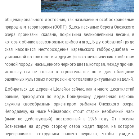
общенационального достояния, так называемым особоохраняемым
природным территориям (ООПТ). Здесь песчаные берега Онежского
озера пронизаны скалами, покрытыми великолепными лесами, в
которых обилие всевозможных грибов и ягод. В дугообразной гряде
скал находится месторождение карельского габбро-диабаза —
уникальной по плотности и другим физико механическим свойствам
горной породы насыщенного черного цвета, которая, между прочим,
используется не только в строительстве, но и для облицовки
различных культовых построек и изготовления ритуальных изделий.
Добираться до деревни Щелейки сейчас, как и много десятилетий
раньше, приходится по воде. По­видимому, деревянная церковь
служила своеобразным ориентиром рыбакам Онежского озера.
Неподалеку, на мысе Чейнаволок, стоит старый необычный маяк
(ныне не действующий), построенный в 1926 году. От поселка
Вознесенье на другую сторону озера ходит паром, на котором
переправились сотрудники нашего журнала, чтобы увидеть