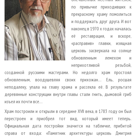
по привычке приходивших к
прекрасному храму помолиться
и поддержать друг друга. И вот
наконец в 1970 х годах началась
её реставрация, и вскоре,
«расправив» главки, изящная
церковь засверкала на солнце
обновленным лемехом и
неприхотливой резьбой,
созданной русскими мастерами. Но недолго храм простоял
обновленным, воодушевляя своих прихожан… Ель, росшая
неподалеку, упала на главу храма и рассекла её. В результате
деревянные конструкции внутри главы стали гнить, дымовой гриб
изъел их почти все…
Храм построили и открыли в середине XVII века, в 1783 году он был
перестроен и приобрел тот вид, который имеет теперь.
Официальная дата постройки значится на табличке, прибитой
справа от входа: «Памятник архитектуры церковь Дмитрия