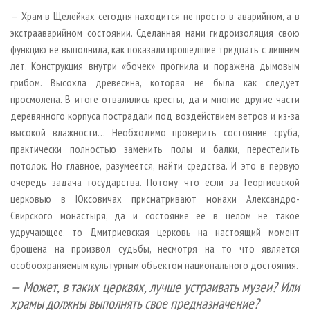
— Храм в Щелейках сегодня находится не просто в аварийном, а в
экстрааварийном состоянии. Сделанная нами гидроизоляция свою
функцию не выполнила, как показали прошедшие тридцать с лишним
лет. Конструкция внутри «бочек» прогнила и поражена дымовым
грибом. Высохла древесина, которая не была как следует
просмолена. В итоге отвалились кресты, да и многие другие части
деревянного корпуса пострадали под воздействием ветров и из-за
высокой влажности… Необходимо проверить состояние сруба,
практически полностью заменить полы и балки, перестелить
потолок. Но главное, разумеется, найти средства. И это в первую
очередь задача государства. Потому что если за Георгиевской
церковью в Юксовичах присматривают монахи Александро­
Свирского монастыря, да и состояние её в целом не такое
удручающее, то Дмитриевская церковь на настоящий момент
брошена на произвол судьбы, несмотря на то что является
особоохраняемым культурным объектом национального достояния.
— Может, в таких церквях, лучше устраивать музеи? Или
храмы должны выполнять свое предназначение?