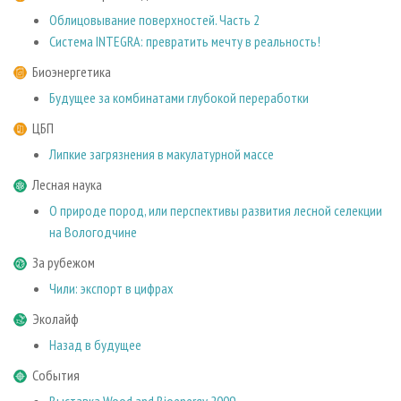
Облицовывание поверхностей. Часть 2
Система INTEGRA: превратить мечту в реальность!
Биоэнергетика
Будущее за комбинатами глубокой переработки
ЦБП
Липкие загрязнения в макулатурной массе
Лесная наука
О природе пород, или перспективы развития лесной селекции
на Вологодчине
За рубежом
Чили: экспорт в цифрах
Эколайф
Назад в будущее
События
Выставка Wood and Bioenergy 2009