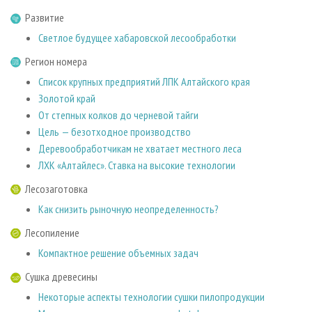
СУШКА ДРЕВЕСИНЫ
ПЕРСОНЫ
КОНТАКТЫ
РЕКЛАМА
Развитие
ПРОИЗВОДСТВО ДРЕВЕСНЫХ ПЛИТ
МОБИЛЬНЫЕ ВЫСТАВКИ
РЕКЛАМА НА САЙТЕ
Светлое будущее хабаровской лесообработки
ДЕРЕВЯННОЕ ДОМОСТРОЕНИЕ
ОФИЦИАЛЬНЫЕ ДЕЛЕГАЦИИ
Регион номера
ПРОИЗВОДСТВО МЕБЕЛИ
ПРИОРИТЕТНЫЕ ИНВЕСТПРОЕКТЫ
Список крупных предприятий ЛПК Алтайского края
Золотой край
БИОЭНЕРГЕТИКА
RUSSIAN FORESTRY REVIEW
От степных колков до черневой тайги
ЦБП
ГАЗЕТА ЛЕСПРОМФОРУМ
Цель — безотходное производство
ИНСТРУМЕНТ И МАТЕРИАЛЫ
Деревообработчикам не хватает местного леса
БИБЛИОТЕКА СПЕЦИАЛИСТА
ЛХК «Алтайлес». Ставка на высокие технологии
Лесозаготовка
Как снизить рыночную неопределенность?
Лесопиление
Компактное решение объемных задач
Сушка древесины
Некоторые аспекты технологии сушки пилопродукции