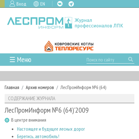
Вход
EN
☰ Меню
ГЛАВНАЯ
РУБРИКИ И ТЕМЫ
Главная
Архив номеров
ЛесПромИнформ №6 (64)
РУБРИКИ ЖУРНАЛА
НОВОСТИ
СОДЕРЖАНИЕ ЖУРНАЛА
ЛЕСНОЕ ХОЗЯЙСТВО
КАЛЕНДАРЬ СОБЫТИЙ
ПРОЕКТЫ ЛПИ
ЛесПромИнформ №6 (64)'2009
ЛЕСОЗАГОТОВКА
НОВОСТИ ЛПК
АНАЛИТИКА
АРХИВ
В центре внимания
ЛЕСОПИЛЕНИЕ
НОВОСТИ ЖУРНАЛА
ПРЕДПРИЯТИЯ ЛПК
АРХИВ ЖУРНАЛОВ
О ЖУРНАЛЕ
Настоящее и будущее лесных дорог
ДЕРЕВООБРАБОТКА
НОВОСТИ КОМПАНИЙ
ЛЕСНЫЕ РЕГИОНЫ РОССИИ
СТАТЬИ
ПОДПИСКА
РЕКЛАМОДАТЕЛЯМ
Берегись, автомобиль!