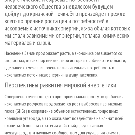
СУШКА ДРЕВЕСИНЫ
ПЕРСОНЫ
КОНТАКТЫ
РЕКЛАМА
человеческого общества в недалеком будущем
дойдут до кризисной точки. Это произойдет прежде
ПРОИЗВОДСТВО ДРЕВЕСНЫХ ПЛИТ
МОБИЛЬНЫЕ ВЫСТАВКИ
РЕКЛАМА НА САЙТЕ
всего по причине роста цен и потребностей в
ДЕРЕВЯННОЕ ДОМОСТРОЕНИЕ
ОФИЦИАЛЬНЫЕ ДЕЛЕГАЦИИ
ископаемых источниках энергии, из-за обилия которых
ПРОИЗВОДСТВО МЕБЕЛИ
ПРИОРИТЕТНЫЕ ИНВЕСТПРОЕКТЫ
мы стали зависимыми от энергии, топлива, химических
материалов и сырья.
БИОЭНЕРГЕТИКА
RUSSIAN FORESTRY REVIEW
Население Земли продолжает расти, а экономика развивается со
ЦБП
ГАЗЕТА ЛЕСПРОМФОРУМ
скоростью, до сих пор неизвестной истории, особенно те области,
ИНСТРУМЕНТ И МАТЕРИАЛЫ
БИБЛИОТЕКА СПЕЦИАЛИСТА
где ранее отмечалась очень незначительная потребность в
ископаемых источниках энергии на душу населения.
Перспективы развития мировой энергетики
Совершенно очевидно, что пропорционально росту потребления
ископаемых ресурсов продолжается рост выбросов парниковых
газов (GHGs) и сокращение объемов естественных, природных
хранилищ углерода, а это оказывает воздействие на климат всей
планеты. Основная стратегия действий, предлагаемая
международным научным сообществом для улучшения климата, —