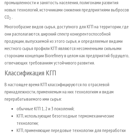
промышленности и занятость населения, полигонами развития
новых технологий, источниками снижения предприятиями выбросов
СО
.
2
Многообразие видов сырья, доступного для КГП на территории, где
они располагаются, широкий спектр конкурентоспособной
продукции, выпускаемой из этого сырья, и определяемые видами
местного сырья профили КГП являются несомненными сильными
сторонами концепции Biorefinery в целом как предприятий будущего,
отвечающих требованиям устойчивого развития.
Классификация КГП
В настоящее время КГП классифицируются по отраслевой
принадлежности, применяемым на них технологиям и видам
перерабатываемого ими сырья:
обычные КГП 1, 2 и 3 поколений;
КГП, использующие безотходные термомеханические
технологии;
КГП, применяющие передовые технологии для переработки