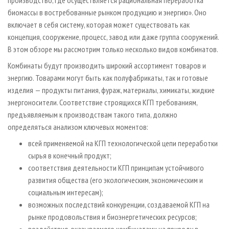
производство, где осуществляется рациональная переработка
биомассы в востребованные рынком продукцию и энергию». Оно
включает в себя систему, которая может существовать как
концепция, сооружение, процесс, завод или даже группа сооружений.
В этом обзоре мы рассмотрим только несколько видов комбинатов.
Комбинаты будут производить широкий ассортимент товаров и
энергию. Товарами могут быть как полуфабрикаты, так и готовые
изделия — продукты питания, фураж, материалы, химикаты, жидкие
энергоносители. Соответствие строящихся КГП требованиям,
предъявляемым к производствам такого типа, должно
определяться анализом ключевых моментов:
всей применяемой на КГП технологической цепи переработки
сырья в конечный продукт;
соответствия деятельности КГП принципам устойчивого
развития общества (его экологическим, экономическим и
социальным интересам);
возможных последствий конкуренции, создаваемой КГП на
рынке продовольствия и биоэнергетических ресурсов;