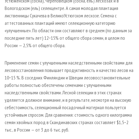
Устюженском (сосна), Череповецком (сосна, ель) лесхозах и в
Вологодском (ель) селекцентре. А самая молодая плантация
лиственницы Сукачева в Велико­Устюгском лесхозе. Семена с
аттестованных плантаций имеют селекционную категорию
«улучшенные». По области они составляют в среднем (по данным за
последние пять лет) 12−15% от общего сбора семян, в целом по
России — 2,5% от общего сбора.
Применение семян с улучшенными наследственными свойствами для
лесовосстановления повышает продуктивность и качество лесов на
10−15 %. В соседних Финляндии и Швеции лесовосстановительные
работы полностью обеспечены семенами с улучшенными
наследственными свойствами. Лесной селекции в этих странах
уделяется должное внимание, и в результате, несмотря на высокую
себестоимость, селекционный посадочный материал пользуется
устойчивым спросом. Для сравнения: стоимость одного килограмма
семян хвойных пород в Скандинавских странах составляет $1,5−2
тыс., в России — от 3 до 6 тыс. руб.