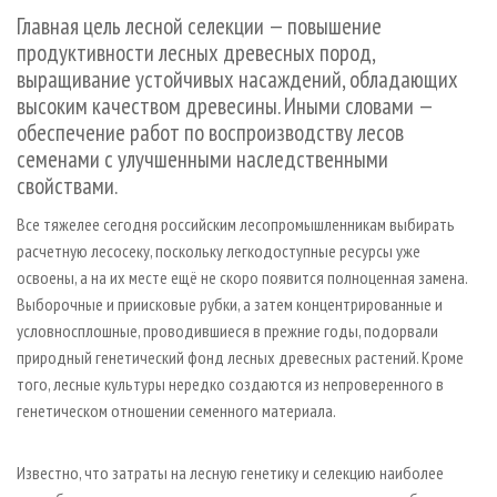
СУШКА ДРЕВЕСИНЫ
ПЕРСОНЫ
КОНТАКТЫ
РЕКЛАМА
Главная цель лесной селекции — повышение
продуктивности лесных древесных пород,
ПРОИЗВОДСТВО ДРЕВЕСНЫХ ПЛИТ
МОБИЛЬНЫЕ ВЫСТАВКИ
РЕКЛАМА НА САЙТЕ
выращивание устойчивых насаждений, обладающих
ДЕРЕВЯННОЕ ДОМОСТРОЕНИЕ
ОФИЦИАЛЬНЫЕ ДЕЛЕГАЦИИ
высоким качеством древесины. Иными словами —
ПРОИЗВОДСТВО МЕБЕЛИ
ПРИОРИТЕТНЫЕ ИНВЕСТПРОЕКТЫ
обеспечение работ по воспроизводству лесов
семенами с улучшенными наследственными
БИОЭНЕРГЕТИКА
RUSSIAN FORESTRY REVIEW
свойствами.
ЦБП
ГАЗЕТА ЛЕСПРОМФОРУМ
Все тяжелее сегодня российским лесопромышленникам выбирать
ИНСТРУМЕНТ И МАТЕРИАЛЫ
БИБЛИОТЕКА СПЕЦИАЛИСТА
расчетную лесосеку, поскольку легкодоступные ресурсы уже
освоены, а на их месте ещё не скоро появится полноценная замена.
Выборочные и приисковые рубки, а затем концентрированные и
условно­сплошные, проводившиеся в прежние годы, подорвали
природный генетический фонд лесных древесных растений. Кроме
того, лесные культуры нередко создаются из непроверенного в
генетическом отношении семенного материала.
Известно, что затраты на лесную генетику и селекцию наиболее