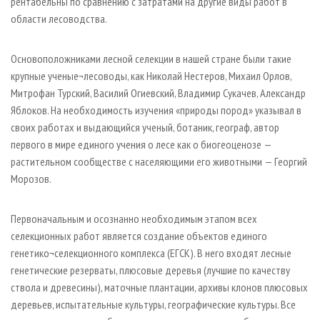
рентабельны по сравнению с затратами на другие виды работ в
области лесоводства.
Основоположниками лесной селекции в нашей стране были такие
крупные ученые¬лесоводы, как Николай Нестеров, Михаил Орлов,
Митрофан Турский, Василий Огиевский, Владимир Сукачев, Александр
Яблоков. На необходимость изучения «природы пород» указывал в
своих работах и выдающийся ученый, ботаник, географ, автор
первого в мире единого учения о лесе как о биогеоценозе —
растительном сообществе с населяющими его животными — Георгий
Морозов.
Первоначальным и осознанно необходимым этапом всех
селекционных работ является создание объектов единого
генетико¬селекционного комплекса (ЕГСК). В него входят лесные
генетические резерваты, плюсовые деревья (лучшие по качеству
ствола и древесины), маточные плантации, архивы клонов плюсовых
деревьев, испытательные культуры, географические культуры. Все