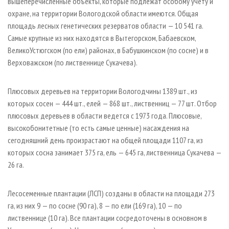
вышеперечисленные объекты, которые подлежат особому учету и
охране, на территории Вологодской области имеются. Общая
площадь лесных генетических резерватов области — 10 541 га.
Самые крупные из них находятся в Вытегорском, Бабаевском,
Велико­Устюгском (по ели) районах, в Бабушкинском (по сосне) и в
Верховажском (по лиственнице Сукачева).
Плюсовых деревьев на территории Вологодчины 1389 шт., из
которых сосен — 444 шт., елей — 868 шт., лиственниц — 77 шт. Отбор
плюсовых деревьев в области ведется с 1973 года. Плюсовые,
высокобонитетные (то есть самые ценные) насаждения на
сегодняшний день произрастают на общей площади 1107 га, из
которых сосна занимает 375 га, ель — 645 га, лиственница Сукачева —
26 га.
Лесосеменные плантации (ЛСП) созданы в области на площади 273
га, из них 9 — по сосне (90 га), 8 — по ели (169 га), 10 — по
лиственнице (10 га). Все плантации сосредоточены в основном в