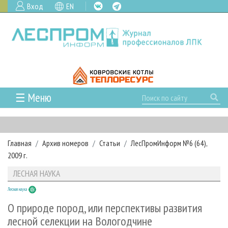
Вход
EN
☰ Меню
ГЛАВНАЯ
РУБРИКИ И ТЕМЫ
Главная
Архив номеров
Статьи
ЛесПромИнформ №6 (64),
РУБРИКИ ЖУРНАЛА
НОВОСТИ
2009 г.
ЛЕСНОЕ ХОЗЯЙСТВО
КАЛЕНДАРЬ СОБЫТИЙ
ПРОЕКТЫ ЛПИ
ЛЕСНАЯ НАУКА
ЛЕСОЗАГОТОВКА
НОВОСТИ ЛПК
АНАЛИТИКА
АРХИВ
Лесная наука
ЛЕСОПИЛЕНИЕ
НОВОСТИ ЖУРНАЛА
ПРЕДПРИЯТИЯ ЛПК
АРХИВ ЖУРНАЛОВ
О ЖУРНАЛЕ
О природе пород, или перспективы развития
ДЕРЕВООБРАБОТКА
НОВОСТИ КОМПАНИЙ
ЛЕСНЫЕ РЕГИОНЫ РОССИИ
СТАТЬИ
лесной селекции на Вологодчине
ПОДПИСКА
РЕКЛАМОДАТЕЛЯМ