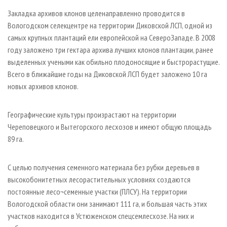
Закладка архивов клонов целенаправленно проводится в
Вологодском селекцентре на территории Диковской ЛСП, одной из
самых крупных плантаций ели европейской на Северо­Западе. В 2008
году заложено три гектара архива лучших клонов плантации, ранее
выделенных учеными как обильно плодоносящие и быстрорастущие.
Всего в ближайшие годы на Диковской ЛСП будет заложено 10 га
новых архивов клонов.
Географические культуры произрастают на территории
Череповецкого и Вытегорского лесхозов и имеют общую площадь
89 га.
С целью получения семенного материала без рубки деревьев в
высокобонитетных лесорастительных условиях создаются
постоянные лесо¬семенные участки (ПЛСУ). На территории
Вологодской области они занимают 111 га, и большая часть этих
участков находится в Устюженском спецсемлесхозе. На них и