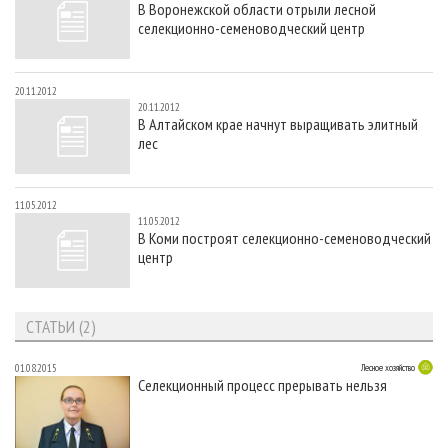
В Воронежской области отрыли лесной
СУШКА ДРЕВЕСИНЫ
ПЕРСОНЫ
КОНТАКТЫ
РЕКЛАМА
селекционно-семеноводческий центр
ПРОИЗВОДСТВО ДРЕВЕСНЫХ ПЛИТ
МОБИЛЬНЫЕ ВЫСТАВКИ
РЕКЛАМА НА САЙТЕ
ДЕРЕВЯННОЕ ДОМОСТРОЕНИЕ
ОФИЦИАЛЬНЫЕ ДЕЛЕГАЦИИ
20.11.2012
20.11.2012
ПРОИЗВОДСТВО МЕБЕЛИ
ПРИОРИТЕТНЫЕ ИНВЕСТПРОЕКТЫ
В Алтайском крае начнут выращивать элитный
лес
БИОЭНЕРГЕТИКА
RUSSIAN FORESTRY REVIEW
ЦБП
ГАЗЕТА ЛЕСПРОМФОРУМ
11.05.2012
ИНСТРУМЕНТ И МАТЕРИАЛЫ
БИБЛИОТЕКА СПЕЦИАЛИСТА
11.05.2012
В Коми построят селекционно-семеноводческий
центр
СТАТЬИ (2)
01.08.2015
Лесное хозяйство
Селекционный процесс прерывать нельзя