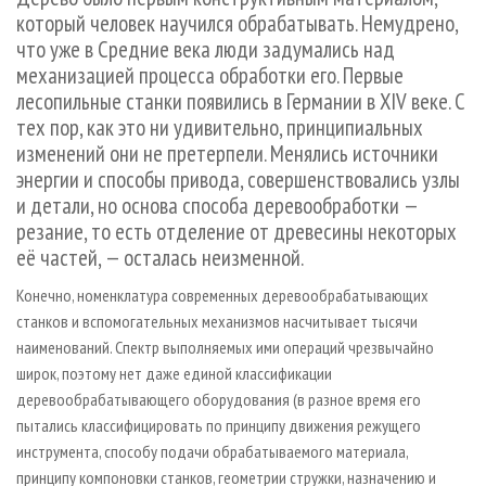
СУШКА ДРЕВЕСИНЫ
ПЕРСОНЫ
КОНТАКТЫ
РЕКЛАМА
который человек научился обрабатывать. Немудрено,
что уже в Средние века люди задумались над
ПРОИЗВОДСТВО ДРЕВЕСНЫХ ПЛИТ
МОБИЛЬНЫЕ ВЫСТАВКИ
РЕКЛАМА НА САЙТЕ
механизацией процесса обработки его. Первые
ДЕРЕВЯННОЕ ДОМОСТРОЕНИЕ
ОФИЦИАЛЬНЫЕ ДЕЛЕГАЦИИ
лесопильные станки появились в Германии в XIV веке. C
ПРОИЗВОДСТВО МЕБЕЛИ
ПРИОРИТЕТНЫЕ ИНВЕСТПРОЕКТЫ
тех пор, как это ни удивительно, принципиальных
изменений они не претерпели. Менялись источники
БИОЭНЕРГЕТИКА
RUSSIAN FORESTRY REVIEW
энергии и способы привода, совершенствовались узлы
ЦБП
ГАЗЕТА ЛЕСПРОМФОРУМ
и детали, но основа способа деревообработки —
резание, то есть отделение от древесины некоторых
ИНСТРУМЕНТ И МАТЕРИАЛЫ
БИБЛИОТЕКА СПЕЦИАЛИСТА
её частей, — осталась неизменной.
Конечно, номенклатура современных деревообрабатывающих
станков и вспомогательных механизмов насчитывает тысячи
наименований. Спектр выполняемых ими операций чрезвычайно
широк, поэтому нет даже единой классификации
деревообрабатывающего оборудования (в разное время его
пытались классифицировать по принципу движения режущего
инструмента, способу подачи обрабатываемого материала,
принципу компоновки станков, геометрии стружки, назначению и