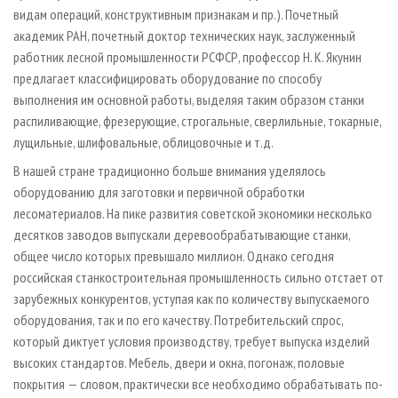
видам операций, конструктивным признакам и пр.). Почетный
академик РАН, почетный доктор технических наук, заслуженный
работник лесной промышленности РСФСР, профессор Н. К. Якунин
предлагает классифицировать оборудование по способу
выполнения им основной работы, выделяя таким образом станки
распиливающие, фрезерующие, строгальные, сверлильные, токарные,
лущильные, шлифовальные, облицовочные и т.д.
В нашей стране традиционно больше внимания уделялось
оборудованию для заготовки и первичной обработки
лесоматериалов. На пике развития советской экономики несколько
десятков заводов выпускали деревообрабатывающие станки,
общее число которых превышало миллион. Однако сегодня
российская станкостроительная промышленность сильно отстает от
зарубежных конкурентов, уступая как по количеству выпускаемого
оборудования, так и по его качеству. Потребительский спрос,
который диктует условия производству, требует выпуска изделий
высоких стандартов. Мебель, двери и окна, погонаж, половые
покрытия — словом, практически все необходимо обрабатывать по-