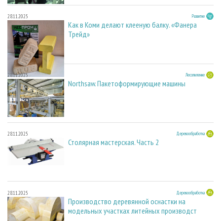
28.11.2025
Развитие
Как в Коми делают клееную балку. «Фанера
Трейд»
28.11.2025
Лесопиление
Northsaw. Пакетоформирующие машины
28.11.2025
Деревообработка
Столярная мастерская. Часть 2
28.11.2025
Деревообработка
Производство деревянной оснастки на
модельных участках литейных производст