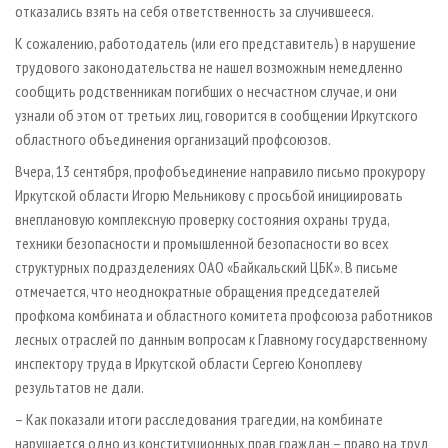
отказались взять на себя ответственность за случившееся.
К сожалению, работодатель (или его представитель) в нарушение
трудового законодательства не нашел возможным немедленно
сообщить родственникам погибших о несчастном случае, и они
узнали об этом от третьих лиц, говорится в сообщении Иркутского
областного объединения организаций профсоюзов.
Вчера, 13 сентября, профобъединение направило письмо прокурору
Иркутской области Игорю Мельникову с просьбой инициировать
внеплановую комплексную проверку состояния охраны труда,
техники безопасности и промышленной безопасности во всех
структурных подразделениях ОАО «Байкальский ЦБК». В письме
отмечается, что неоднократные обращения председателей
профкома комбината и областного комитета профсоюза работников
лесных отраслей по данным вопросам к Главному государственному
инспектору труда в Иркутской области Сергею Коноплеву
результатов не дали.
– Как показали итоги расследования трагедии, на комбинате
нарушается одно из конституционных прав граждан – право на труд