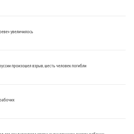
реве» увеличилось
ссии произошел взрыв, шесть человек погибли
 рабочих
т его гендиректора главным виновником смерти рабочих