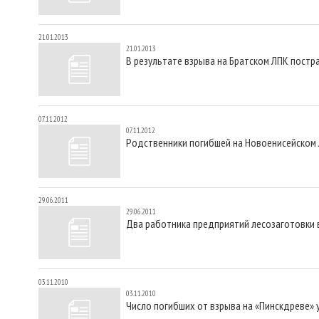
21.01.2013
21.01.2013
В результате взрыва на Братском ЛПК постр
07.11.2012
07.11.2012
Родственники погибшей на Новоенисейском 
29.06.2011
29.06.2011
Два работника предприятий лесозаготовки 
03.11.2010
03.11.2010
Число погибших от взрыва на «Пинскдреве» 