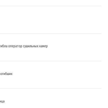
огибла оператор сушильных камер
погибших
ица