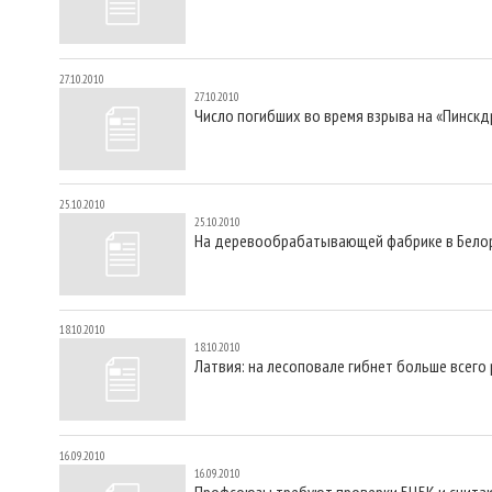
27.10.2010
27.10.2010
Число погибших во время взрыва на «Пинскд
25.10.2010
25.10.2010
На деревообрабатывающей фабрике в Белору
18.10.2010
18.10.2010
Латвия: на лесоповале гибнет больше всего
16.09.2010
16.09.2010
Профсоюзы требуют проверки БЦБК и считаю