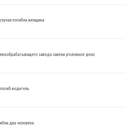
 случая погибла женщина
ревообрабатыващего завода завели уголовное дело
а погиб водитель
гибли два человека