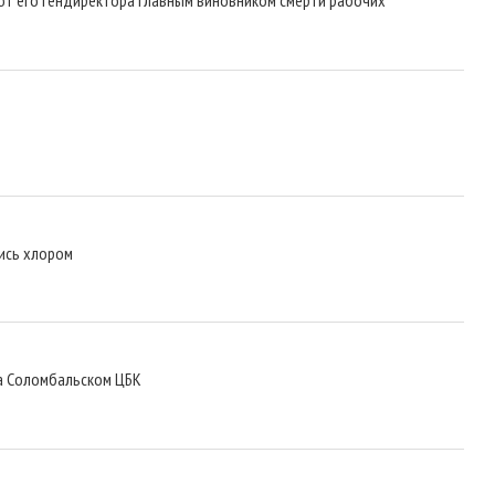
ись хлором
на Соломбальском ЦБК