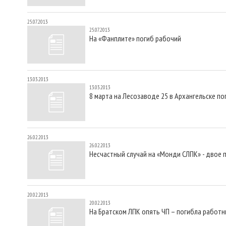
25.07.2013
25.07.2013
На «Фанплите» погиб рабочий
13.03.2013
13.03.2013
8 марта на Лесозаводе 25 в Архангельске п
26.02.2013
26.02.2013
Несчастный случай на «Монди СЛПК» - двое 
20.02.2013
20.02.2013
На Братском ЛПК опять ЧП – погибла работн