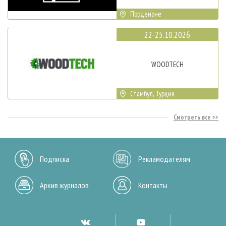
Порденоне
22-25.10.2026
WOODTECH
Стамбул, Турция
Смотреть все
Подписка
Рекламодателям
Архив журналов
Контакты