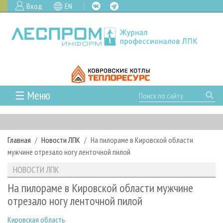
Вход
EN
☰ Меню
ГЛАВНАЯ
РУБРИКИ И ТЕМЫ
Главная
Новости ЛПК
На пилораме в Кировской области
РУБРИКИ ЖУРНАЛА
НОВОСТИ
мужчине отрезало ногу ленточной пилой
ЛЕСНОЕ ХОЗЯЙСТВО
КАЛЕНДАРЬ СОБЫТИЙ
ПРОЕКТЫ ЛПИ
НОВОСТИ ЛПК
ЛЕСОЗАГОТОВКА
НОВОСТИ ЛПК
АНАЛИТИКА
АРХИВ
На пилораме в Кировской области мужчине
ЛЕСОПИЛЕНИЕ
НОВОСТИ ЖУРНАЛА
ПРЕДПРИЯТИЯ ЛПК
АРХИВ ЖУРНАЛОВ
отрезало ногу ленточной пилой
О ЖУРНАЛЕ
ДЕРЕВООБРАБОТКА
НОВОСТИ КОМПАНИЙ
ЛЕСНЫЕ РЕГИОНЫ РОССИИ
СТАТЬИ
ПОДПИСКА
РЕКЛАМОДАТЕЛЯМ
Кировская область