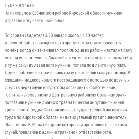
СУШКА ДРЕВЕСИНЫ
ПЕРСОНЫ
КОНТАКТЫ
РЕКЛАМА
13.02.2015 16:08
На пилораме в Свечинском районе Кировской области мужчине
ПРОИЗВОДСТВО ДРЕВЕСНЫХ ПЛИТ
МОБИЛЬНЫЕ ВЫСТАВКИ
РЕКЛАМА НА САЙТЕ
отрезало ногу ленточной пилой.
ДЕРЕВЯННОЕ ДОМОСТРОЕНИЕ
ОФИЦИАЛЬНЫЕ ДЕЛЕГАЦИИ
ПРОИЗВОДСТВО МЕБЕЛИ
По словам свидетелей, 20 января около 14:30 мастер
ПРИОРИТЕТНЫЕ ИНВЕСТПРОЕКТЫ
деревообрабатывающего цеха пропускал на станке бревно. В
БИОЭНЕРГЕТИКА
RUSSIAN FORESTRY REVIEW
момент, когда он заканчивал пропил, один из рабочих встал на раму
ЦБП
ГАЗЕТА ЛЕСПРОМФОРУМ
механизма и оступился. Упавший интуитивно потянул станок на себя,
в ту же секунду левая нога мужчины попала под ленточную пилу.
ИНСТРУМЕНТ И МАТЕРИАЛЫ
БИБЛИОТЕКА СПЕЦИАЛИСТА
Другие рабочие и их начальник сразу же вызвали скорую помощь. В
ожидании медиков коллеги пострадавшего с помощью подручных
средств перетянули ногу, чтобы остановить кровотечение.
Госпитализированному в Центральную районную больницу врачи
поставили мужчине диагноз: травматическая ампутация нижней
трети левого бедра. Как пояснили в Государственной инспекциии
труда по Кировской области, индивидуальный предприниматель
Шалагинова В. М., на пилораме которого и произошел несчастный
случай, привлечен к административной ответственности.