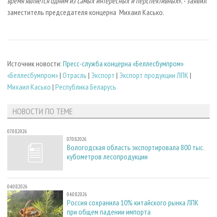
время является одним из самых интересных и перспективных
», - заявил
заместитель председателя концерна Михаил Касько.
Источник новости:
Пресс-служба концерна «Беллесбумпром»
«Беллесбумпром»
|
Отрасль
|
Экспорт
|
Экспорт продукции ЛПК
|
Михаил Касько
|
Республика Беларусь
НОВОСТИ ПО ТЕМЕ
07.08.2026
07.08.2026
Вологодская область экспортировала 800 тыс.
кубометров лесопродукции
04.08.2026
04.08.2026
Россия сохранила 10% китайского рынка ЛПК
при общем падении импорта