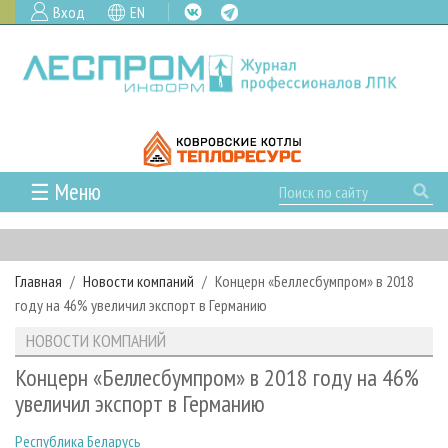
Вход
EN
☰ Меню
ГЛАВНАЯ
РУБРИКИ И ТЕМЫ
Главная
Новости компаний
Концерн «Беллесбумпром» в 2018
РУБРИКИ ЖУРНАЛА
НОВОСТИ
году на 46% увеличил экспорт в Германию
ЛЕСНОЕ ХОЗЯЙСТВО
КАЛЕНДАРЬ СОБЫТИЙ
ПРОЕКТЫ ЛПИ
НОВОСТИ КОМПАНИЙ
ЛЕСОЗАГОТОВКА
НОВОСТИ ЛПК
АНАЛИТИКА
АРХИВ
Концерн «Беллесбумпром» в 2018 году на 46%
ЛЕСОПИЛЕНИЕ
НОВОСТИ ЖУРНАЛА
ПРЕДПРИЯТИЯ ЛПК
АРХИВ ЖУРНАЛОВ
увеличил экспорт в Германию
О ЖУРНАЛЕ
ДЕРЕВООБРАБОТКА
НОВОСТИ КОМПАНИЙ
ЛЕСНЫЕ РЕГИОНЫ РОССИИ
СТАТЬИ
ПОДПИСКА
РЕКЛАМОДАТЕЛЯМ
Республика Беларусь