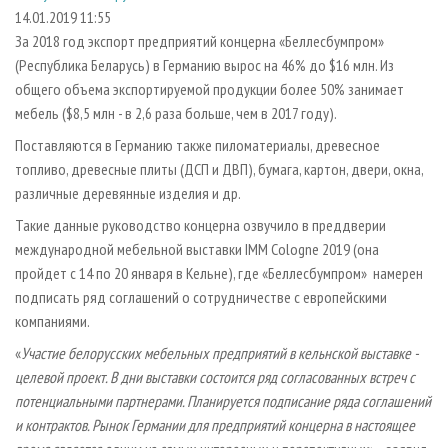
СУШКА ДРЕВЕСИНЫ
ПЕРСОНЫ
КОНТАКТЫ
РЕКЛАМА
14.01.2019 11:55
За 2018 год экспорт предприятий концерна «Беллесбумпром»
ПРОИЗВОДСТВО ДРЕВЕСНЫХ ПЛИТ
МОБИЛЬНЫЕ ВЫСТАВКИ
РЕКЛАМА НА САЙТЕ
(Республика Беларусь) в Германию вырос на 46% до $16 млн. Из
ДЕРЕВЯННОЕ ДОМОСТРОЕНИЕ
ОФИЦИАЛЬНЫЕ ДЕЛЕГАЦИИ
общего объема экспортируемой продукции более 50% занимает
ПРОИЗВОДСТВО МЕБЕЛИ
мебель ($8,5 млн - в 2,6 раза больше, чем в 2017 году).
ПРИОРИТЕТНЫЕ ИНВЕСТПРОЕКТЫ
БИОЭНЕРГЕТИКА
Поставляются в Германию также пиломатериалы, древесное
RUSSIAN FORESTRY REVIEW
топливо, древесные плиты (ДСП и ДВП), бумага, картон, двери, окна,
ЦБП
ГАЗЕТА ЛЕСПРОМФОРУМ
различные деревянные изделия и др.
ИНСТРУМЕНТ И МАТЕРИАЛЫ
БИБЛИОТЕКА СПЕЦИАЛИСТА
Такие данные руководство концерна озвучило в преддверии
международной мебельной выставки IMM Сologne 2019 (она
пройдет с 14 по 20 января в Кельне), где «Беллесбумпром» намерен
подписать ряд соглашений о сотрудничестве с европейскими
компаниями.
«
Участие белорусских мебельных предприятий в кельнской выставке -
целевой проект. В дни выставки состоится ряд согласованных встреч с
потенциальными партнерами. Планируется подписание ряда соглашений
и контрактов. Рынок Германии для предприятий концерна в настоящее