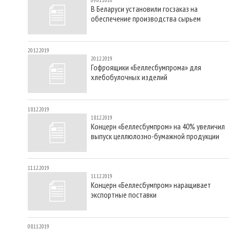
В Беларуси установили госзаказ на
обеспечение производства сырьем
20.12.2019
20.12.2019
Гофроящики «Беллесбумпрома» для
хлебобулочных изделий
18.12.2019
18.12.2019
Концерн «Беллесбумпром» на 40% увеличил
выпуск целлюлозно-бумажной продукции
11.12.2019
11.12.2019
Концерн «Беллесбумпром» наращивает
экспортные поставки
08.11.2019