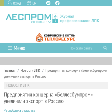
Вход
EN
☰ Меню
ГЛАВНАЯ
РУБРИКИ И ТЕМЫ
Главная
Новости ЛПК
Предприятия концерна «Беллесбумпром»
РУБРИКИ ЖУРНАЛА
НОВОСТИ
увеличили экспорт в Россию
ЛЕСНОЕ ХОЗЯЙСТВО
КАЛЕНДАРЬ СОБЫТИЙ
ПРОЕКТЫ ЛПИ
НОВОСТИ ЛПК
ЛЕСОЗАГОТОВКА
НОВОСТИ ЛПК
АНАЛИТИКА
АРХИВ
Предприятия концерна «Беллесбумпром»
ЛЕСОПИЛЕНИЕ
НОВОСТИ ЖУРНАЛА
ПРЕДПРИЯТИЯ ЛПК
АРХИВ ЖУРНАЛОВ
увеличили экспорт в Россию
О ЖУРНАЛЕ
ДЕРЕВООБРАБОТКА
НОВОСТИ КОМПАНИЙ
ЛЕСНЫЕ РЕГИОНЫ РОССИИ
СТАТЬИ
ПОДПИСКА
РЕКЛАМОДАТЕЛЯМ
Республика Беларусь