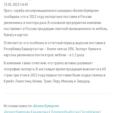
СУШКА ДРЕВЕСИНЫ
ПЕРСОНЫ
КОНТАКТЫ
РЕКЛАМА
23.01.2023 14:45
Пресс-служба лесопромышленного концерна «Беллесбумпром»
ПРОИЗВОДСТВО ДРЕВЕСНЫХ ПЛИТ
МОБИЛЬНЫЕ ВЫСТАВКИ
РЕКЛАМА НА САЙТЕ
сообщила, что в 2022 году экспортные поставки в Россию
ДЕРЕВЯННОЕ ДОМОСТРОЕНИЕ
ОФИЦИАЛЬНЫЕ ДЕЛЕГАЦИИ
увеличились в полтора раза. В основном предприятия компании
ПРОИЗВОДСТВО МЕБЕЛИ
поставляют в Россию продукцию плитной промышленности, мебель,
ПРИОРИТЕТНЫЕ ИНВЕСТПРОЕКТЫ
бумагу и картон.
БИОЭНЕРГЕТИКА
RUSSIAN FORESTRY REVIEW
Отмечается, что особенно в отчетный период выросли поставки в
ЦБП
ГАЗЕТА ЛЕСПРОМФОРУМ
Республику Башкортостан – более чем на 50%. Экспорт бумаги и
ИНСТРУМЕНТ И МАТЕРИАЛЫ
БИБЛИОТЕКА СПЕЦИАЛИСТА
картона увеличился почти втрое, мебели – в 1,3 раза.
В компании также отметили, что группа активно развивает
географию экспорта. В настоящее время продукция вывозится в 69
стран, при этом в 2022 году первые поставки были осуществлены в
Кувейт, Палестину, Кению, Тунис, Перу, Мексику и Эквадор.
Источник новости:
«Беллесбумпром»
«Беллесбумпром»
|
Аналитика
|
Деревообработка
|
За рубежом
|