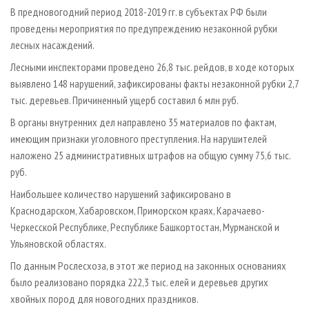
СУШКА ДРЕВЕСИНЫ
ПЕРСОНЫ
КОНТАКТЫ
РЕКЛАМА
В предновогодний период 2018-2019 гг. в субъектах РФ были
проведены мероприятия по предупреждению незаконной рубки
ПРОИЗВОДСТВО ДРЕВЕСНЫХ ПЛИТ
МОБИЛЬНЫЕ ВЫСТАВКИ
РЕКЛАМА НА САЙТЕ
лесных насаждений.
ДЕРЕВЯННОЕ ДОМОСТРОЕНИЕ
ОФИЦИАЛЬНЫЕ ДЕЛЕГАЦИИ
Лесными инспекторами проведено 26,8 тыс. рейдов, в ходе которых
ПРОИЗВОДСТВО МЕБЕЛИ
ПРИОРИТЕТНЫЕ ИНВЕСТПРОЕКТЫ
выявлено 148 нарушений, зафиксированы факты незаконной рубки 2,7
БИОЭНЕРГЕТИКА
тыс. деревьев. Причиненный ущерб составил 6 млн руб.
RUSSIAN FORESTRY REVIEW
В органы внутренних дел направлено 35 материалов по фактам,
ЦБП
ГАЗЕТА ЛЕСПРОМФОРУМ
имеющим признаки уголовного преступления. На нарушителей
ИНСТРУМЕНТ И МАТЕРИАЛЫ
БИБЛИОТЕКА СПЕЦИАЛИСТА
наложено 25 административных штрафов на общую сумму 75,6 тыс.
руб.
Наибольшее количество нарушений зафиксировано в
Краснодарском, Хабаровском, Приморском краях, Карачаево-
Черкесской Республике, Республике Башкортостан, Мурманской и
Ульяновской областях.
По данным Рослесхоза, в этот же период на законных основаниях
было реализовано порядка 222,3 тыс. елей и деревьев других
хвойных пород для новогодних праздников.