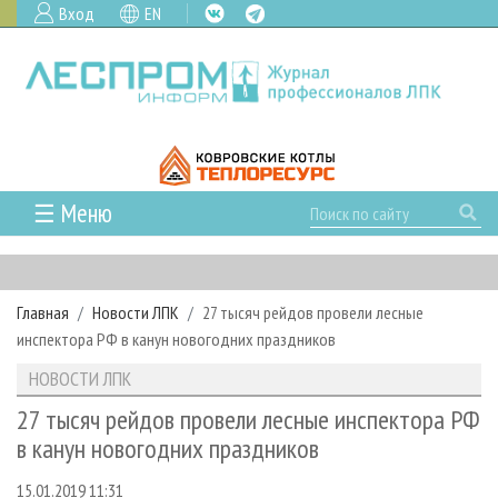
Вход
EN
☰ Меню
ГЛАВНАЯ
РУБРИКИ И ТЕМЫ
Главная
Новости ЛПК
27 тысяч рейдов провели лесные
РУБРИКИ ЖУРНАЛА
НОВОСТИ
инспектора РФ в канун новогодних праздников
ЛЕСНОЕ ХОЗЯЙСТВО
КАЛЕНДАРЬ СОБЫТИЙ
ПРОЕКТЫ ЛПИ
НОВОСТИ ЛПК
ЛЕСОЗАГОТОВКА
НОВОСТИ ЛПК
АНАЛИТИКА
АРХИВ
27 тысяч рейдов провели лесные инспектора РФ
ЛЕСОПИЛЕНИЕ
НОВОСТИ ЖУРНАЛА
ПРЕДПРИЯТИЯ ЛПК
АРХИВ ЖУРНАЛОВ
в канун новогодних праздников
О ЖУРНАЛЕ
ДЕРЕВООБРАБОТКА
НОВОСТИ КОМПАНИЙ
ЛЕСНЫЕ РЕГИОНЫ РОССИИ
СТАТЬИ
ПОДПИСКА
РЕКЛАМОДАТЕЛЯМ
15.01.2019 11:31