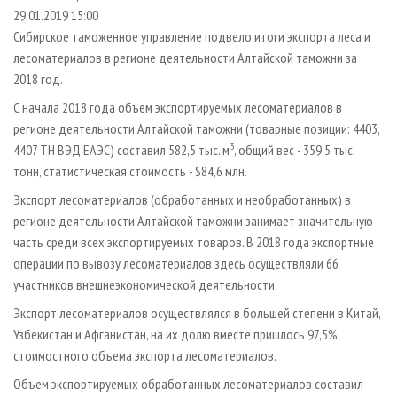
СУШКА ДРЕВЕСИНЫ
ПЕРСОНЫ
КОНТАКТЫ
РЕКЛАМА
29.01.2019 15:00
Сибирское таможенное управление подвело итоги экспорта леса и
ПРОИЗВОДСТВО ДРЕВЕСНЫХ ПЛИТ
МОБИЛЬНЫЕ ВЫСТАВКИ
РЕКЛАМА НА САЙТЕ
лесоматериалов в регионе деятельности Алтайской таможни за
ДЕРЕВЯННОЕ ДОМОСТРОЕНИЕ
ОФИЦИАЛЬНЫЕ ДЕЛЕГАЦИИ
2018 год.
ПРОИЗВОДСТВО МЕБЕЛИ
ПРИОРИТЕТНЫЕ ИНВЕСТПРОЕКТЫ
С начала 2018 года объем экспортируемых лесоматериалов в
БИОЭНЕРГЕТИКА
регионе деятельности Алтайской таможни (товарные позиции: 4403,
RUSSIAN FORESTRY REVIEW
3
4407 ТН ВЭД ЕАЭС) составил 582,5 тыс. м
, общий вес - 359,5 тыс.
ЦБП
ГАЗЕТА ЛЕСПРОМФОРУМ
тонн, статистическая стоимость - $84,6 млн.
ИНСТРУМЕНТ И МАТЕРИАЛЫ
БИБЛИОТЕКА СПЕЦИАЛИСТА
Экспорт лесоматериалов (обработанных и необработанных) в
регионе деятельности Алтайской таможни занимает значительную
часть среди всех экспортируемых товаров. В 2018 года экспортные
операции по вывозу лесоматериалов здесь осуществляли 66
участников внешнеэкономической деятельности.
Экспорт лесоматериалов осуществлялся в большей степени в Китай,
Узбекистан и Афганистан, на их долю вместе пришлось 97,5%
стоимостного объема экспорта лесоматериалов.
Объем экспортируемых обработанных лесоматериалов составил