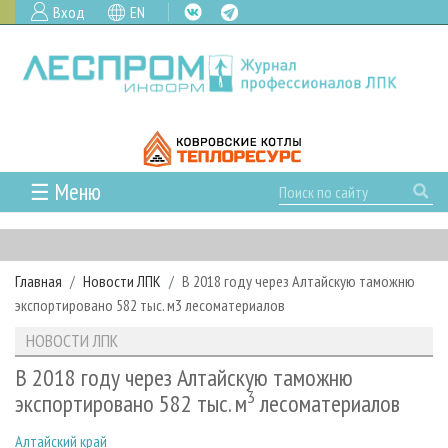
Вход
EN
☰ Меню
ГЛАВНАЯ
РУБРИКИ И ТЕМЫ
Главная
Новости ЛПК
В 2018 году через Алтайскую таможню
РУБРИКИ ЖУРНАЛА
НОВОСТИ
экспортировано 582 тыс. м3 лесоматериалов
ЛЕСНОЕ ХОЗЯЙСТВО
КАЛЕНДАРЬ СОБЫТИЙ
ПРОЕКТЫ ЛПИ
НОВОСТИ ЛПК
ЛЕСОЗАГОТОВКА
НОВОСТИ ЛПК
АНАЛИТИКА
АРХИВ
В 2018 году через Алтайскую таможню
ЛЕСОПИЛЕНИЕ
НОВОСТИ ЖУРНАЛА
ПРЕДПРИЯТИЯ ЛПК
3
АРХИВ ЖУРНАЛОВ
экспортировано 582 тыс. м
лесоматериалов
О ЖУРНАЛЕ
ДЕРЕВООБРАБОТКА
НОВОСТИ КОМПАНИЙ
ЛЕСНЫЕ РЕГИОНЫ РОССИИ
СТАТЬИ
ПОДПИСКА
РЕКЛАМОДАТЕЛЯМ
Алтайский край