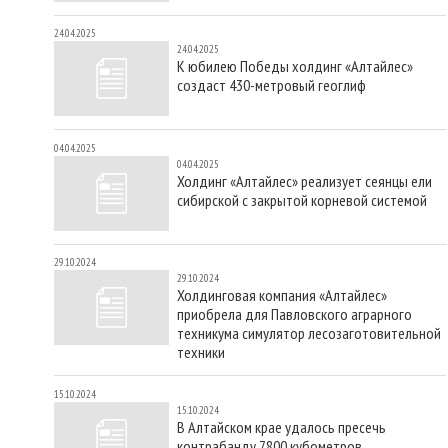
24.04.2025
24.04.2025
К юбилею Победы холдинг «Алтайлес»
создаст 430-метровый геоглиф
04.04.2025
04.04.2025
Холдинг «Алтайлес» реализует сеянцы ели
сибирской с закрытой корневой системой
29.10.2024
29.10.2024
Холдинговая компания «Алтайлес»
приобрела для Павловского аграрного
техникума симулятор лесозаготовительной
техники
15.10.2024
15.10.2024
В Алтайском крае удалось пресечь
контрабанду 7800 кубометров