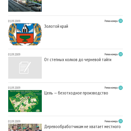
01.09.2009
Регион номера
Золотой край
01.09.2009
Регион номера
От степных колков до черневой тайги
01.09.2009
Регион номера
Цель — безотходное производство
01.09.2009
Регион номера
Деревообработчикам не хватает местного