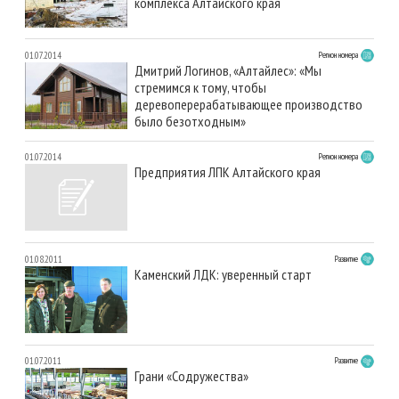
комплекса Алтайского края
01.07.2014
Регион номера
Дмитрий Логинов, «Алтайлес»: «Мы
стремимся к тому, чтобы
деревоперерабатывающее производство
было безотходным»
01.07.2014
Регион номера
Предприятия ЛПК Алтайского края
01.08.2011
Развитие
Каменский ЛДК: уверенный старт
01.07.2011
Развитие
Грани «Содружества»