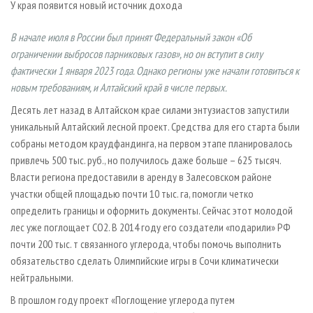
У края появится новый источник дохода
СУШКА ДРЕВЕСИНЫ
ПЕРСОНЫ
КОНТАКТЫ
РЕКЛАМА
ПРОИЗВОДСТВО ДРЕВЕСНЫХ ПЛИТ
МОБИЛЬНЫЕ ВЫСТАВКИ
РЕКЛАМА НА САЙТЕ
В начале июля в России был принят Федеральный закон «Об
ограничении выбросов парниковых газов», но он вступит в силу
ДЕРЕВЯННОЕ ДОМОСТРОЕНИЕ
ОФИЦИАЛЬНЫЕ ДЕЛЕГАЦИИ
фактически 1 января 2023 года. Однако регионы уже начали готовиться к
ПРОИЗВОДСТВО МЕБЕЛИ
ПРИОРИТЕТНЫЕ ИНВЕСТПРОЕКТЫ
новым требованиям, и Алтайский край в числе первых.
БИОЭНЕРГЕТИКА
RUSSIAN FORESTRY REVIEW
Десять лет назад в Алтайском крае силами энтузиастов запустили
ЦБП
ГАЗЕТА ЛЕСПРОМФОРУМ
уникальный Алтайский лесной проект. Средства для его старта были
собраны методом краудфандинга, на первом этапе планировалось
ИНСТРУМЕНТ И МАТЕРИАЛЫ
БИБЛИОТЕКА СПЕЦИАЛИСТА
привлечь 500 тыс. руб., но получилось даже больше – 625 тысяч.
Власти региона предоставили в аренду в Залесовском районе
участки общей площадью почти 10 тыс. га, помогли четко
определить границы и оформить документы. Сейчас этот молодой
лес уже поглощает CO2. В 2014 году его создатели «подарили» РФ
почти 200 тыс. т связанного углерода, чтобы помочь выполнить
обязательство сделать Олимпийские игры в Сочи климатически
нейтральными.
В прошлом году проект «Поглощение углерода путем