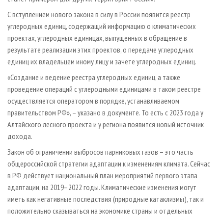
С вступлением нового закона в силу в России появится реестр
углеродных единиц, содержащий информацию о климатических
проектах, углеродных единицах, выпущенных в обращение в
результате реализации этих проектов, о передаче углеродных
единиц их владельцем иному лицу и зачете углеродных единиц.
«Создание и ведение реестра углеродных единиц, а также
проведение операций с углеродными единицами в таком реестре
осуществляется оператором в порядке, устанавливаемом
правительством РФ», – указано в документе. То есть с 2023 года у
Алтайского лесного проекта и у региона появится новый источник
дохода.
Закон об ограничении выбросов парниковых газов – это часть
общероссийской стратегии адаптации к изменениям климата. Сейчас
в РФ действует национальный план мероприятий первого этапа
адаптации, на 2019–2022 годы. Климатические изменения могут
иметь как негативные последствия (природные катаклизмы), так и
положительно сказываться на экономике страны и отдельных